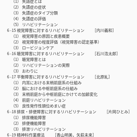
（1） 失語症とは
（2） 失語症の症状
（3） 失語症のタイプ分類
（4） 失語症の評価
（5） リハビリテーション
6 -15 視覚障害に対するリハビリテーション ［内川義和］
（1） 視覚障害の原因と疾患概要
（2） 視覚障害の程度評価（視覚障害の認定基準）
（3） ロービジョンケア
6 -16 聴覚障害に対するリハビリテーション ［石川浩太郎］
（1） 聴覚障害とは
（2） リハビリテーションの実際
（3） おわりに
6 -17 平衡障害に対するリハビリテーション ［北原糺］
（1） 内耳における末梢前庭系の仕組み
（2） 脳における中枢前庭系の仕組み
（3） 末梢前庭から中枢前庭にかけての加齢変化
（4） 前庭リハビリテーション
（5） 良性発作性頭位めまい症
6 -18 排尿・排便障害に対するリハビリテーション ［片岡ひとみ］
（1） 排尿機能障害
（2） 排便機能障害
（3） 排泄リハビリテーション
6 -19 精神科作業療法 ［香山明美，矢萩未来］