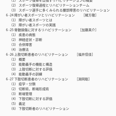
（1） スポーツ復帰を目指すリハビリテーションの概要
（2） スポーツ復帰過程とリハビリテーションチーム
（3） スポーツ選手に多くみられる腰部障害のリハビリテーション
6 -24 障がい者スポーツとリハビリテーション ［緒方徹］
（1） 障がい者スポーツとは
（2） 障がい者スポーツの実践
6 -25 脊髄損傷に対するリハビリテーション ［加藤真介］
（1） 疾患の病態
（2） 神経症状・診断
（3） 合併障害
（4） 治療法
6 -26 上肢切断患者のリハビリテーション ［福井信佳］
（1） 概要
（2） 能動義手の機能と構造
（3） 上肢切断に対する評価
（4） 能動義手の訓練
6 -27 下肢切断患者のリハビリテーション ［淵岡聡］
（1） 疫学・分類
（2） 切断術，断端形成術
（3） 断端管理
（4） 下肢切断に対する評価
（5） 義足
（6） 下肢切断者のリハビリテーション