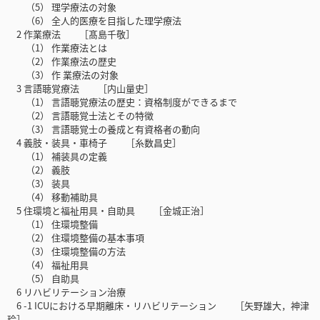
（5） 理学療法の対象
（6） 全人的医療を目指した理学療法
2 作業療法 ［髙島千敬］
（1） 作業療法とは
（2） 作業療法の歴史
（3） 作 業療法の対象
3 言語聴覚療法 ［内山量史］
（1） 言語聴覚療法の歴史：資格制度ができるまで
（2） 言語聴覚士法とその特徴
（3） 言語聴覚士の養成と有資格者の動向
4 義肢・装具・車椅子 ［糸数昌史］
（1） 補装具の定義
（2） 義肢
（3） 装具
（4） 移動補助具
5 住環境と福祉用具・自助具 ［金城正治］
（1） 住環境整備
（2） 住環境整備の基本事項
（3） 住環境整備の方法
（4） 福祉用具
（5） 自助具
6 リハビリテーション治療
6 -1 ICUにおける早期離床・リハビリテーション ［矢野雄大，神津
玲］