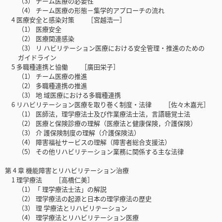
（3） チーム医療の必要性
（4） チーム医療の形態－集学的アプローチの流れ
4 医療安全と感染対策 ［宮越浩一］
（1） 医療安全
（2） 医療関連感染
（3） リ ハビリテーション医療における安全管理・推進のための
ガイドライン
5 多職種連携と協働 ［廣田栄子］
（1） チーム医療の推進
（2） 多職種連携の推進
（3） 地 域医療における多職種連携
6 リハビリテーション医療を取り巻く制度・法律 ［佐々木嘉光］
（1） 医師法，理学療法士及び作業療法士法，言語聴覚士法
（2） 医療と保険診療の理解（医療法と健康保険，介護保険）
（3） 介 護保険制度の理解（介護保険法）
（4） 障害福祉サービスの理解（障害者総合支援法）
（5） その他リハビリテーション業務に関係する主な法律
第 4 章 機能障害とリハビリテーション治療
1 理学療法 ［高橋仁美］
（1）「 理学療法士法」の解説
（2） 理学療法の起源と日本の理学療法の歴史
（3） 理 学療法とリハビリテーション
（4） 理学療法とリハビリテーション医療