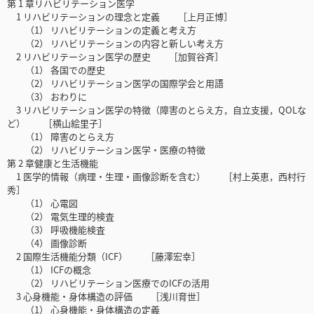
第 1 章リハビリテーション医学
1 リハビリテーションの理念と定義 ［上月正博］
（1） リハビリテーションの定義と考え方
（2） リハビリテーションの内容と新しい考え方
2 リハビリテーション医学の歴史 ［加賀谷斉］
（1） 各国での歴史
（2） リハビリテーション医学の国際学会と用語
（3） おわりに
3 リハビリテーション医学の特徴（障害のとらえ方，自立支援，QOLな
ど） ［横山絵里子］
（1） 障害のとらえ方
（2） リハビリテーション医学・医療の特徴
第 2 章健康と生活機能
1 医学的情報（病理・生理・画像診断を含む） ［村上英恵，西村行
秀］
（1） 心電図
（2） 電気生理的検査
（3） 呼吸機能検査
（4） 画像診断
2 国際生活機能分類（ICF） ［藤澤宏幸］
（1） ICFの概念
（2） リハビリテーション医療でのICFの活用
3 心身機能・身体構造の評価 ［浅川育世］
（1） 心身機能・身体構造の定義