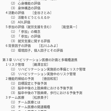
（2） 心身機能の評価
（3） 身体構造の評価
4 活動の評価 ［金谷さとみ］
（1） 活動をどうとらえるか
（2） ADL評価
5 参加の評価（就労支援を含む） ［能登真一］
（1）「 参加」の概念
（2）「 参加」の評価
（3） 就労支援に関する評価
6 背景因子の評価 ［石川ふみよ］
（1） 環境因子，個人因子とその評価
第 3 章 リハビリテーション医療の計画と多職種連携
1 リスク管理 ［鵜澤吉宏］
（1） リハビリテーション実施前の準備とリスク管理
（2） リハビリテーション実施中のリスク管理
2 機能的帰結の予測 ［徳田和宏］
（1） 目標設定と予後予測
（2） 脳卒中後の上肢麻痺における予後予測
（3） 脳卒中後の下肢麻痺，歩行における予後予測
3 チーム医療 ［松原貴子］
（1） チーム医療とは
（2） チーム医療の関連職種