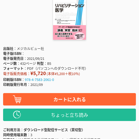
出版社
メジカルビュー社
電子版ISBN
電子版発売日
2021/09/21
ページ数
432ページ
判型
B5
フォーマット
PDF（パソコンへのダウンロード不可）
¥5,720
電子版販売価格：
(本体¥5,200＋税10％)
印刷版ISBN
978-4-7583-2061-0
印刷版発行年月
2021/09
カートに入れる
ちょっと立ち読み
ご利用方法
ダウンロード型配信サービス（買切型）
同時使用端末数
3