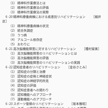
（1） 精神科作業療法とは
（2） 精神科作業療法の評価
（3） 精神科作業療法の実際
6 -20 精神科療養病棟における疾患別リハビリテーション ［細井
匠］
（1） 精神科療養病棟の状況
（2） 統合失調症
（3） うつ病
（4） アルコール依存症
（5） おわりに
6 -21 高次脳機能障害に対するリハビリテーション ［種村留美］
（1） 高次脳機能障害のリハビリテーションとは
（2） 高次脳機能障害の評価
（3） 高次脳機能障害のリハビリテーションの実践
6 -22 認知症患者のリハビリテーション ［金谷さとみ］
（1） 認知症の分類と治療
（2） 認知症の症候と神経症状
（3） 認知症の神経学的所見
（4） 認知症の評価
（5） 認知症患者への関わり
（6） 認知機能へのアプローチ
（7） 運動機能へのアプローチ
6 -23 スポーツ復帰のリハビリテーション ［坂本雅昭］