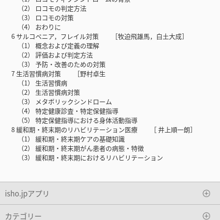
（2） ロコモの判定方法
（3） ロコモの対策
（4） おわりに
6 サルコペニア，フレイル対策 ［牧迫飛雄馬，白土大成］
（1） 概念および定義の理解
（2） 評価および判定方法
（3） 予防・改善のための対策
7 生活習慣病対策 ［野村卓生
（1） 生活習慣病
（2） 生活習慣病対策
（3） メタボリックシンドローム
（4） 特定健康診査・特定保健指導
（5） 特定保健指導における身体活動指導
8 緩和期・終末期のリハビリテーション医療 ［ 井上順一朗］
（1） 緩和期・終末期ケアの基礎知識
（2） 緩和期・終末期がん患者の病態・特徴
（3） 緩和期・終末期におけるリハビリテーション
isho.jpアプリ
カテゴリー