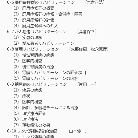
6 -6 廃用症候群のリハビリテーション ［岩倉正浩］
（1） 廃用症候群の概要
（2） 廃用症候群の症候・合併症・障害
（3） 廃用症候群の評価
（4） 廃用症候群への介入
6 -7 がん患者リハビリテーション ［高倉保幸］
（1） 疾患の理解
（2） がん患者リハビリテーション
6 -8 腎臓リハビリテーション ［忽那俊樹，松永篤彦］
（1） 慢性腎臓病の病態
（2） 医学的検査
（3） 慢性腎臓病の治療
（4） 腎臓リハビリテーションの評価項目
（5） 腎臓リハビリテーションの内容
6 -9 糖尿病のリハビリテーション ［片田圭一］
（1） 疾患の病態
（2） 症状
（3） 医学的検査
（4） 医師，多職種チームによる治療
（5） 理学療法評価
（6） 理学療法
（7） 運動療法の効果
6 -10 リンパ浮腫複合的治療 ［山本優一］
（1） リンパ浮腫の病態