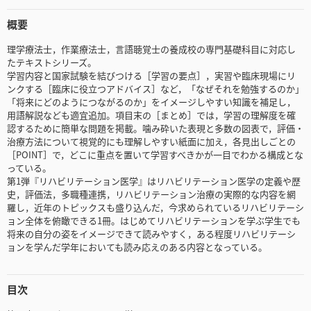
概要
理学療法士，作業療法士，言語聴覚士の養成校の専門基礎科目に対応し
たテキストシリーズ。
学習内容と国家試験を結びつける［学習の要点］，実習や臨床現場にリ
ンクする［臨床に役立つアドバイス］など，「なぜそれを勉強するのか」
「将来にどのようにつながるのか」をイメージしやすい知識を補足し，
用語解説なども適宜追加。項目末の［まとめ］では，学習の理解度を確
認するために簡単な問題を掲載。噛み砕いた表現と多数の図表で，評価・
治療方法について視覚的にも理解しやすい紙面に加え，各見出しごとの
［POINT］で，どこに重点を置いて学習すべきかが一目でわかる構成とな
っている。
第1弾『リハビリテーション医学』はリハビリテーション医学の定義や歴
史，評価法，多職種連携，リハビリテーション治療の実際的な内容を網
羅し，近年のトピックスも盛り込んだ，今求められているリハビリテーシ
ョン全体を俯瞰できる1冊。はじめてリハビリテーションを学ぶ学生でも
将来の自分の姿をイメージできて読みやすく，ある程度リハビリテーシ
ョンを学んだ学年においても読み応えのある内容となっている。
目次