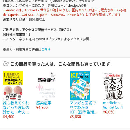
対応OS
iOS最新の２世代前まで / Android最新の２世代前まで
※コンテンツの使用にあたり、専用ビューアisho.jpが必要
※Androidは、Android２世代前の端末のうち、国内キャリア経由で販売されている端
末（Xperia、GALAXY、AQUOS、ARROWS、Nexusなど）にて動作確認しています
必要メモリ容量
180 MB以上
ご利用方法
アクセス型配信サービス（買切型）
同時使用端末数
1
※インターネット経由でのWEBブラウザによるアクセス参照
※導入・利用方法の詳細は
こちら
この商品を買った人は、こんな商品も買っています。
誰も教えてくれ
感染症学
マンガと図説で
medicina
なかった皮疹の
¥4,950
見てわかる
Vol.59 No.4
診かた・考え...
ICF（国際生活...
¥6,050
¥4,400
¥3,630