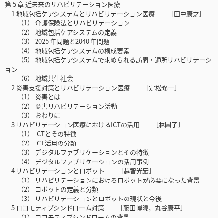
第 5 章 近未来のリハビリテーション医療
1 地域包括ケアシステムとリハビリテーション医療 ［田中康之］
（1） 介護保険法とリハビリテーション
（2） 地域包括ケアシステムの定義
（3） 2025 年問題と2040 年問題
（4） 地域包括ケアシステムの構成要素
（5） 地域包括ケアシステムで求められる訪問・通所リハビリテーシ
ョン
（6） 地域共生社会
2 災害支援対策とリハビリテーション医療 ［定松修一］
（1） 災害とは
（2） 災害リハビリテーション活動
（3） おわりに
3 リハビリテーション医療におけるICTの活用 ［林園子］
（1） ICTとその特徴
（2） ICT活用の分類
（3） デジタルファブリケーションとその特徴
（4） デジタルファブリケーションの活用事例
4 リハビリテーションとロボット ［越智光宏］
（1） リハビリテーションにおけるロボットが必要になった背景
（2） ロボットの定義と分類
（3） リハビリテーションとロボットの現状と今後
5 ロコモティブシンドローム対策 ［藤田博曉，丸谷康平］
（1） ロコモティブシンドロームの背景