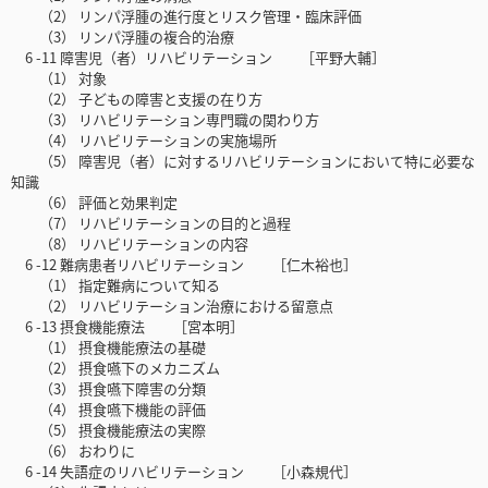
（2） リンパ浮腫の進行度とリスク管理・臨床評価
（3） リンパ浮腫の複合的治療
6 -11 障害児（者）リハビリテーション ［平野大輔］
（1） 対象
（2） 子どもの障害と支援の在り方
（3） リハビリテーション専門職の関わり方
（4） リハビリテーションの実施場所
（5） 障害児（者）に対するリハビリテーションにおいて特に必要な
知識
（6） 評価と効果判定
（7） リハビリテーションの目的と過程
（8） リハビリテーションの内容
6 -12 難病患者リハビリテーション ［仁木裕也］
（1） 指定難病について知る
（2） リハビリテーション治療における留意点
6 -13 摂食機能療法 ［宮本明］
（1） 摂食機能療法の基礎
（2） 摂食嚥下のメカニズム
（3） 摂食嚥下障害の分類
（4） 摂食嚥下機能の評価
（5） 摂食機能療法の実際
（6） おわりに
6 -14 失語症のリハビリテーション ［小森規代］