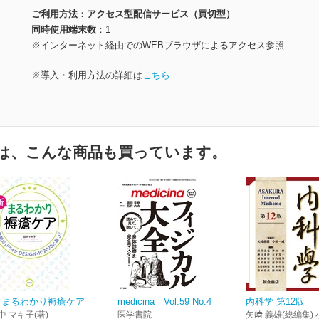
ご利用方法
アクセス型配信サービス（買切型）
同時使用端末数
1
※インターネット経由でのWEBブラウザによるアクセス参照
※導入・利用方法の詳細は
こちら
は、こんな商品も買っています。
 まるわかり褥瘡ケア
medicina Vol.59 No.4
内科学 第12版
中 マキ子(著)
医学書院
矢﨑 義雄(総編集) 