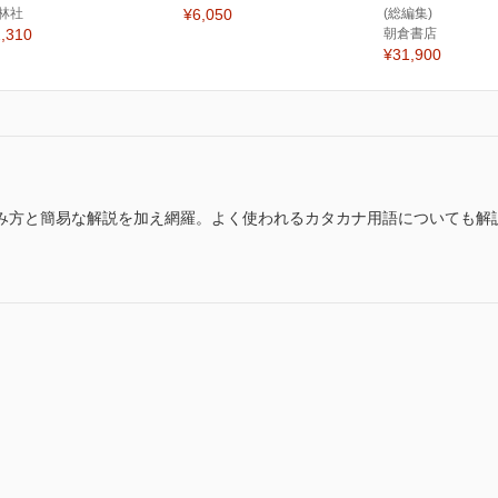
林社
¥6,050
(総編集)
,310
朝倉書店
¥31,900
方と簡易な解説を加え網羅。よく使われるカタカナ用語についても解説付