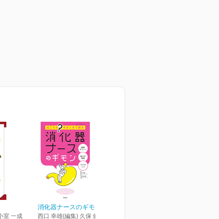
消化器ナースのギモン
小室 一成
西口 幸雄(編集) 久保 健太郎