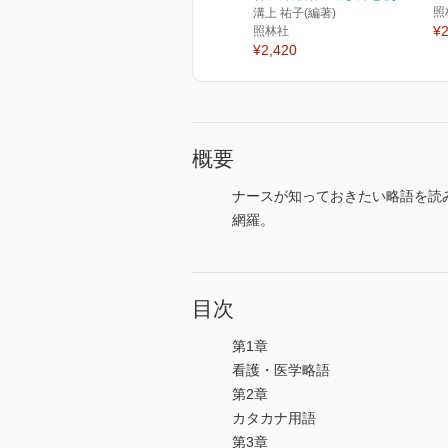
照
溝上 祐子(編著)
¥2
照林社
¥2,420
概要
ナースが知っておきたい略語を読み
網羅。
目次
第1章
看護・医学略語
第2章
カタカナ用語
第3章