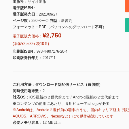
出版社
サイオ出版
電子版ISBN
電子版発売日
2021/09/27
ページ数
380ページ
判型
新書判
フォーマット
PDF（パソコンへのダウンロード不可）
¥2,750
電子版販売価格：
(本体¥2,500＋税10％)
印刷版ISBN
978-4-907176-20-4
印刷版発行年月
2017/11
ご利用方法
ダウンロード型配信サービス（買切型）
同時使用端末数
2
対応OS
iOS最新の２世代前まで / Android最新の２世代前まで
※コンテンツの使用にあたり、専用ビューアisho.jpが必要
※Androidは、Android２世代前の端末のうち、国内キャリア経由で販
AQUOS、ARROWS、Nexusなど）にて動作確認しています
必要メモリ容量
12 MB以上