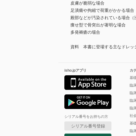
皮膚が脆弱な場合
足潰瘍や拘縮で荷重がかかる場合
殿部などが汚染されている場合（
痩せ型で骨突出が著明な場合
多発褥瘡の場合
資料 本書に登場する主なドレッ
isho.jpアプリ
カ
基
臨
臨
臨
臨
社
シリアル番号をお持ちの方
基
シリアル番号登録
臨