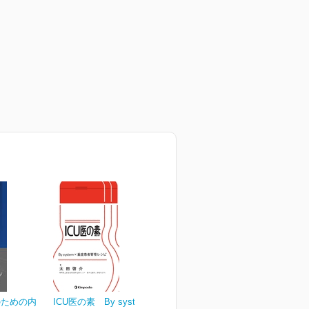
のための内
ICU医の素 By system×重