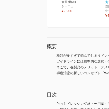
倉原 優(著)
方
シーニュ
森
¥2,200
中
¥4
概要
種類が多すぎて悩んでしまうドレ
ガイドラインには標準的な選択・
そこで、各製品のメリット・デメ
褥瘡治療の新しいコンセプト「Wou
目次
Part 1 ドレッシング材・外用