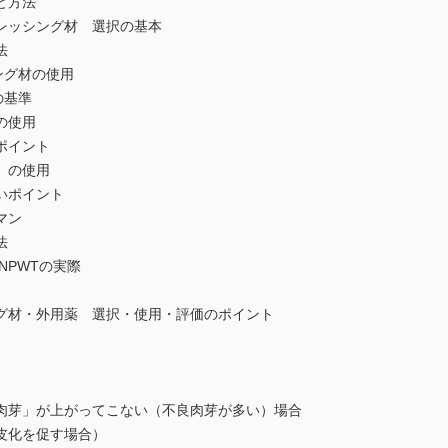
と方法
レッシング材 選択の基本
法
ング材の使用
の基準
の使用
ポイント
」の使用
いポイント
マン
法
NPWTの実際
シング材・外用薬 選択・使用・評価のポイント
肉芽」が上がってこない（不良肉芽が多い）場合
皮化を促す場合）