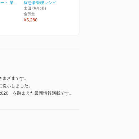
ト 第...
症患者管理レシピ
太田 啓介(著)
金芳堂
¥5,280
さまざまです。
に提示しました。
R2020」を踏まえた最新情報満載です。