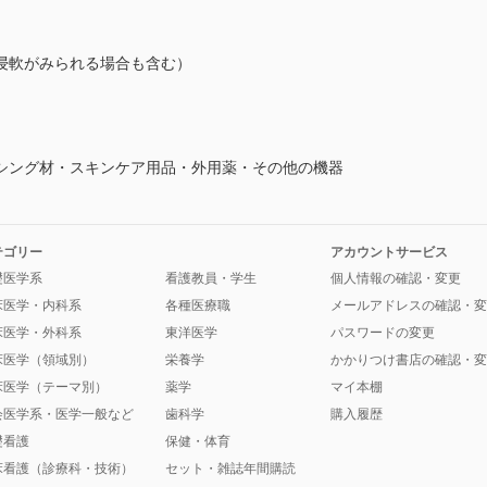
浸軟がみられる場合も含む）
シング材・スキンケア用品・外用薬・その他の機器
テゴリー
アカウントサービス
礎医学系
看護教員・学生
個人情報の確認・変更
床医学・内科系
各種医療職
メールアドレスの確認・変
床医学・外科系
東洋医学
パスワードの変更
床医学（領域別）
栄養学
かかりつけ書店の確認・変
床医学（テーマ別）
薬学
マイ本棚
会医学系・医学一般など
歯科学
購入履歴
礎看護
保健・体育
床看護（診療科・技術）
セット・雑誌年間購読