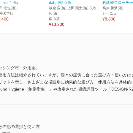
 ver.4 4版
date 改訂2版
科診療フローチャー
田 達也(著)
板金 広(編) 上田 剛士(編) 矢吹
髙岸 勝繁(著)
外医学社
拓(編)
シーニュ
,400
南山堂
¥8,800
¥13,200
ッシング材・外用薬。
使用方法は紹介されていますが、個々の症例に合った選び方・使い方は
リットを示し、さまざまな場面別に効果的な選び方・使用方法を具体的
nd Hygiene（創傷衛生）」や改定された褥瘡評価ツール「DESIGN-
薬・その他の選択と使い方