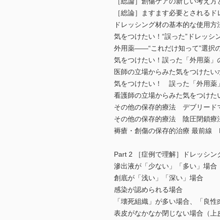
［総論］創傷ケアの新しい考え方
［総論］ますます必要とされるド
ドレッシング材の基本的な使用方
気をつけたい！“誤った”ドレッシ
外用薬――“これだけ知って”選択
気をつけたい！誤った「外用薬」
医師の立場からみた気をつけたい
気をつけたい！ 誤った「外用薬
看護師の立場からみた気をつけた
その他の保存的療法 デブリード
その他の保存的療法 陰圧閉鎖療
褥瘡・創傷の保存的治療 最前線 
Part 2 ［症例で理解］ドレッ
滲出液が「少ない」「多い」場合
創底が「浅い」「深い」場合
感染が認められる場合
「壊死組織」が多い場合、「良性
表皮がなかなか閉じない場合（上