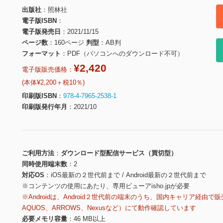
出版社
照林社
電子版ISBN
電子版発売日
2021/11/15
ページ数
160ページ
判型
AB判
フォーマット
PDF（パソコンへのダウンロード不可）
¥2,420
電子版販売価格：
(本体¥2,200＋税10％)
印刷版ISBN
978-4-7965-2538-1
印刷版発行年月
2021/10
ご利用方法
ダウンロード型配信サービス（買切型）
同時使用端末数
2
対応OS
iOS最新の２世代前まで / Android最新の２世代前まで
※コンテンツの使用にあたり、専用ビューアisho.jpが必要
※Androidは、Android２世代前の端末のうち、国内キャリア経由で販
AQUOS、ARROWS、Nexusなど）にて動作確認しています
必要メモリ容量
46 MB以上