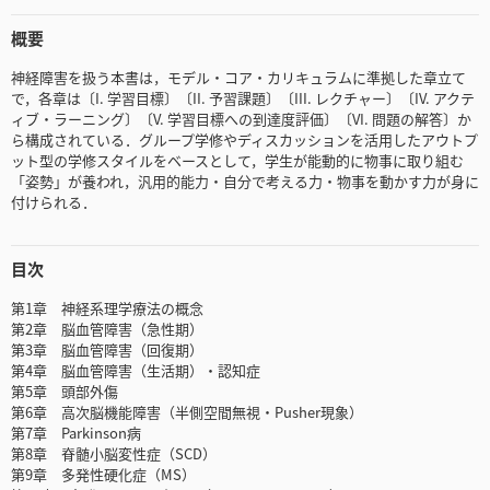
概要
神経障害を扱う本書は，モデル・コア・カリキュラムに準拠した章立て
で，各章は〔I. 学習目標〕〔II. 予習課題〕〔III. レクチャー〕〔IV. アクテ
ィブ・ラーニング〕〔V. 学習目標への到達度評価〕〔VI. 問題の解答〕か
ら構成されている．グループ学修やディスカッションを活用したアウトプ
ット型の学修スタイルをベースとして，学生が能動的に物事に取り組む
「姿勢」が養われ，汎用的能力・自分で考える力・物事を動かす力が身に
付けられる．
目次
第1章 神経系理学療法の概念
第2章 脳血管障害（急性期）
第3章 脳血管障害（回復期）
第4章 脳血管障害（生活期）・認知症
第5章 頭部外傷
第6章 高次脳機能障害（半側空間無視・Pusher現象）
第7章 Parkinson病
第8章 脊髄小脳変性症（SCD）
第9章 多発性硬化症（MS）