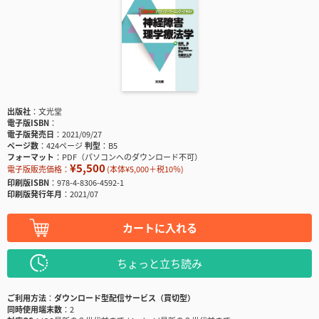
出版社
文光堂
電子版ISBN
電子版発売日
2021/09/27
ページ数
424ページ
判型
B5
フォーマット
PDF（パソコンへのダウンロード不可）
¥5,500
電子版販売価格：
(本体¥5,000＋税10％)
印刷版ISBN
978-4-8306-4592-1
印刷版発行年月
2021/07
カートに入れる
ちょっと立ち読み
ご利用方法
ダウンロード型配信サービス（買切型）
同時使用端末数
2