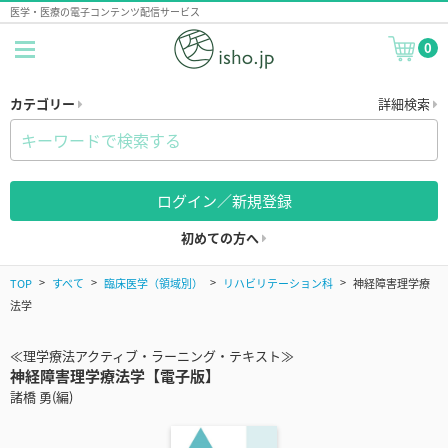
医学・医療の電子コンテンツ配信サービス
0
カテゴリー
詳細検索
ログイン／新規登録
初めての方へ
TOP
すべて
臨床医学（領域別）
リハビリテーション科
神経障害理学療
法学
≪理学療法アクティブ・ラーニング・テキスト≫
神経障害理学療法学【電子版】
諸橋 勇(編)