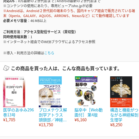
対応OS
iOS最新の２世代前まで / Android最新の２世代前まで
※コンテンツの使用にあたり、専用ビューアisho.jpが必要
※Androidは、Android２世代前の端末のうち、国内キャリア経由で販売されている端
末（Xperia、GALAXY、AQUOS、ARROWS、Nexusなど）にて動作確認しています
必要メモリ容量
46 MB以上
ご利用方法
アクセス型配信サービス（買切型）
同時使用端末数
1
※インターネット経由でのWEBブラウザによるアクセス参照
※導入・利用方法の詳細は
こちら
この商品を買った人は、こんな商品も買っています。
医学のあゆみ296
プロメテウス解
脳卒中［Web動
構造と機能がつ
巻13号
剖学アトラス
画付］ 第4版
ながる神経解剖
¥1,705
頭頸部／神経...
¥6,160
生理学
¥13,750
¥8,250