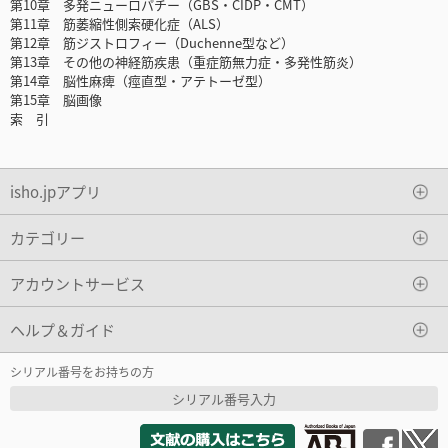
第10章 多発ニューロパチー（GBS・CIDP・CMT）
第11章 筋萎縮性側索硬化症（ALS）
第12章 筋ジストロフィー（Duchenne型など）
第13章 その他の神経筋疾患（重症筋無力症・多発性筋炎）
第14章 脳性麻痺（痙直型・アテトーゼ型）
第15章 脳画像
索 引
isho.jpアプリ
カテゴリー
アカウントサービス
ヘルプ＆ガイド
シリアル番号をお持ちの方
シリアル番号入力