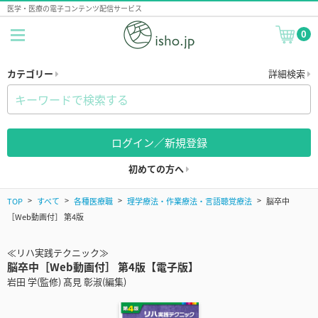
医学・医療の電子コンテンツ配信サービス
0
カテゴリー
詳細検索
ログイン／新規登録
初めての方へ
TOP
すべて
各種医療職
理学療法・作業療法・言語聴覚療法
脳卒中
［Web動画付］ 第4版
≪リハ実践テクニック≫
脳卒中［Web動画付］ 第4版【電子版】
岩田 学(監修) 髙見 彰淑(編集)