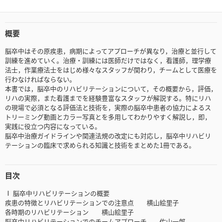
概要
脳卒中はその原疾患，病期によってアプローチが異なり，治療と並行して
訓練を進めていく。治療・訓練には医師だけではなく，看護師，理学療
法士，作業療法士をはじめ様々なスタッフが関わり，チームとして医療を
行わなければならない。
本書では，脳卒中のリハビリテーションについて，その概要から，評価，
リハの実際，また看護までを経験豊富なスタッフが解説する。特にリハ
の現場で必須となる評価法と技術を，実際の脳卒中患者の協力によるス
トリーミング動画とカラー写真とを多用してわかりやすく解説し，即，
実践に役立つ内容になっている。
脳卒中治療ガイドラインや関連法規の改定にも対応し，脳卒中リハビリ
テーションの臨床で求められる知識と技術をまとめた1冊である。
目次
Ⅰ 脳卒中リハビリテーションの概要
疾患の特徴とリハビリテーションでの注意点 横山絵里子
各時期のリハビリテーション 横山絵里子
脳卒中リハビリテーションでのチームアプローチ 佐山一郎