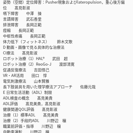
姿勢（空間）定位障害：Pusher現象およびlateropulsion，重心後方偏
位 髙見彰淑
嚥下障害 中澤 操
言語障害 武石香里
排泄障害 長岡正範
痙縮 長岡正範
中枢性疼痛 長岡正範
体力低下（フィットネス） 鈴木文歌
D 動画・画像で見る具体的な治療法
CI療法 髙見彰淑
ロボット治療（1）HAL® 武田 超
ロボット治療（2）ReoGo-J 渡部清寛
促通反復療法 吉田悟己
VR・AR活用 田口 惇
電気刺激療法 山本賢雅
長下肢装具を用いた理学療法アプローチ 佐藤元哉
E 日常生活活動（ADL）制限
ADL検査の概念 髙見美貴
ADL評価 髙見美貴，髙見彰淑
健康関連QOL評価 髙見彰淑
治療（1）標準ADL 髙見美貴
治療（2）手段的ADL 川野辺 穣
職業前評価・指導 川野辺 穣
自動車運転 川野辺 穣