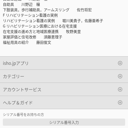
自助具 川野辺 穣
下肢装具，歩行補助具，アームスリング 佐竹将宏
F リハビリテーション看護の実例
リハビリテーション看護の実例 堀川美貴子，佐藤亜希子
G リハビリテーション医療における在宅支援
在宅支援の進め方と地域医療連携 牧野美里
家屋評価と住宅改修 須藤恵理子
福祉用具の紹介 藤田俊文
isho.jpアプリ
カテゴリー
アカウントサービス
ヘルプ＆ガイド
シリアル番号をお持ちの方
シリアル番号入力