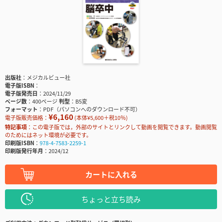
出版社
メジカルビュー社
電子版ISBN
電子版発売日
2024/11/29
ページ数
400ページ
判型
B5変
フォーマット
PDF（パソコンへのダウンロード不可）
¥6,160
電子版販売価格：
(本体¥5,600＋税10％)
特記事項
この電子版では，外部のサイトとリンクして動画を閲覧できます。動画閲覧
のためにはネット環境が必要です。
印刷版ISBN
978-4-7583-2259-1
印刷版発行年月
2024/12
カートに入れる
ちょっと立ち読み