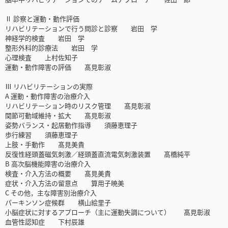
Ⅱ 診察と運動・動作評価
リハビリテーションで行う問診と診察 岩田 学
神経学的検査 岩田 学
整形外科的診療法 岩田 学
心理検査 上村佐知子
運動・動作障害の評価 髙見彰淑
Ⅲ リハビリテーションの実際
A 運動・動作障害の治療介入
リハビリテーション時のリスク管理 髙見彰淑
関節可動域維持・拡大 髙見彰淑
姿勢バランス・起居動作指導 須藤恵理子
歩行練習 須藤恵理子
上肢・手動作 髙見美貴
反復性経頭蓋磁気刺激／経頭蓋直流電気刺激装置 髙橋純平
B 高次脳機能障害の治療介入
検査・介入方法の概要 髙見美貴
症状・介入方法の留意点 算用子暁美
C その他，主な障害別治療介入
パーキンソン症候群 横山絵里子
小脳症状に対するアプローチ（主に運動失調について） 髙見彰淑
血管性認知症 下村辰雄