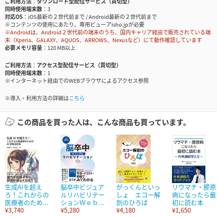
ご利用方法
ダウンロード型配信サービス（買切型）
同時使用端末数
3
対応OS
iOS最新の２世代前まで / Android最新の２世代前まで
※コンテンツの使用にあたり、専用ビューアisho.jpが必要
※Androidは、Android２世代前の端末のうち、国内キャリア経由で販売されている端
末（Xperia、GALAXY、AQUOS、ARROWS、Nexusなど）にて動作確認しています
必要メモリ容量
120 MB以上
ご利用方法
アクセス型配信サービス（買切型）
同時使用端末数
1
※インターネット経由でのWEBブラウザによるアクセス参照
※導入・利用方法の詳細は
こちら
この商品を買った人は、こんな商品も買っています。
生成AIを超え
脳卒中ビジュア
がっくんといっ
リウマチ・膠原
ろ！これからの
ルリハビリテー
しょ エコー解
病になったら最
医療者のため...
ションＷｅｂ...
剖のひろば
初に読む本
¥3,740
¥5,280
¥4,180
¥1,650