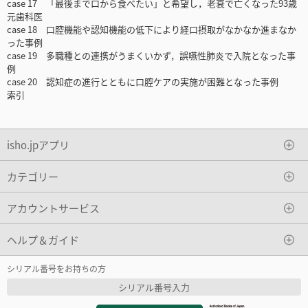
case 17 「最後まで口から食べたい」と希望し，老衰で亡くなった93歳
元歯科医
case 18 口腔機能や認知機能の低下により経口摂取がなかなか進まなか
った事例
case 19 多職種との連携がうまくいかず，誤嚥性肺炎で入院となった事
例
case 20 認知症の進行とともに口腔ケアの実施が困難となった事例
索引
isho.jpアプリ
カテゴリー
アカウントサービス
ヘルプ＆ガイド
シリアル番号をお持ちの方
シリアル番号入力