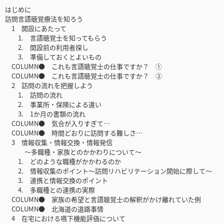
はじめに
訪問言語聴覚療法を知ろう
1 開設にあたって
1. 言語聴覚士を知ってもらう
2. 開設前の利用者探し
3. 準備しておくとよいもの
COLUMN● これも言語聴覚士の仕事ですか？ ①
COLUMN● これも言語聴覚士の仕事ですか？ ②
2 訪問の流れを把握しよう
1. 訪問の流れ
2. 事業所・保険による違い
3. 1か月の書類の流れ
COLUMN● 気合が入りすぎて…
COLUMN● 時間どおりに訪問する難しさ…
3 情報収集・情報交換・情報発信
〜多職種・家族とのかかわりについて〜
1. どのような職種がかかわるのか
2. 情報収集のポイント〜訪問リハビリテーション開始に際して〜
3. 連携と情報交換のポイント
4. 多職種との連携の実際
COLUMN● 家族の希望と言語聴覚士の解釈がかけ離れていた例
COLUMN● 北海道の道路事情
4 在宅における嚥下機能評価について