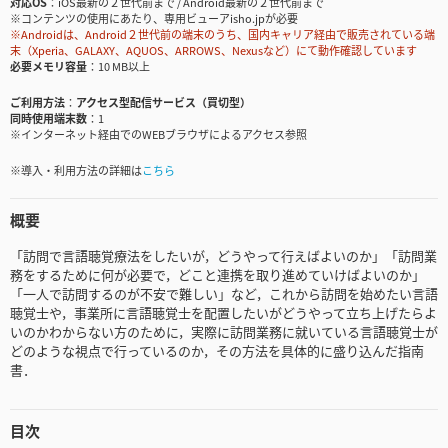
対応OS
iOS最新の２世代前まで / Android最新の２世代前まで
※コンテンツの使用にあたり、専用ビューアisho.jpが必要
※Androidは、Android２世代前の端末のうち、国内キャリア経由で販売されている端
末（Xperia、GALAXY、AQUOS、ARROWS、Nexusなど）にて動作確認しています
必要メモリ容量
10 MB以上
ご利用方法
アクセス型配信サービス（買切型）
同時使用端末数
1
※インターネット経由でのWEBブラウザによるアクセス参照
※導入・利用方法の詳細は
こちら
概要
「訪問で言語聴覚療法をしたいが，どうやって行えばよいのか」「訪問業
務をするために何が必要で，どこと連携を取り進めていけばよいのか」
「一人で訪問するのが不安で難しい」など，これから訪問を始めたい言語
聴覚士や，事業所に言語聴覚士を配置したいがどうやって立ち上げたらよ
いのかわからない方のために，実際に訪問業務に就いている言語聴覚士が
どのような視点で行っているのか，その方法を具体的に盛り込んだ指南
書．
目次