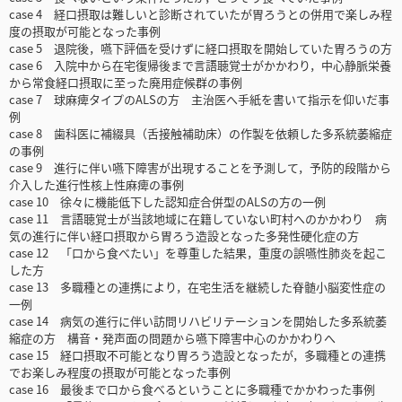
case 4 経口摂取は難しいと診断されていたが胃ろうとの併用で楽しみ程
度の摂取が可能となった事例
case 5 退院後，嚥下評価を受けずに経口摂取を開始していた胃ろうの方
case 6 入院中から在宅復帰後まで言語聴覚士がかかわり，中心静脈栄養
から常食経口摂取に至った廃用症候群の事例
case 7 球麻痺タイプのALSの方 主治医へ手紙を書いて指示を仰いだ事
例
case 8 歯科医に補綴具（舌接触補助床）の作製を依頼した多系統萎縮症
の事例
case 9 進行に伴い嚥下障害が出現することを予測して，予防的段階から
介入した進行性核上性麻痺の事例
case 10 徐々に機能低下した認知症合併型のALSの方の一例
case 11 言語聴覚士が当該地域に在籍していない町村へのかかわり 病
気の進行に伴い経口摂取から胃ろう造設となった多発性硬化症の方
case 12 「口から食べたい」を尊重した結果，重度の誤嚥性肺炎を起こ
した方
case 13 多職種との連携により，在宅生活を継続した脊髄小脳変性症の
一例
case 14 病気の進行に伴い訪問リハビリテーションを開始した多系統萎
縮症の方 構音・発声面の問題から嚥下障害中心のかかわりへ
case 15 経口摂取不可能となり胃ろう造設となったが，多職種との連携
でお楽しみ程度の摂取が可能となった事例
case 16 最後まで口から食べるということに多職種でかかわった事例