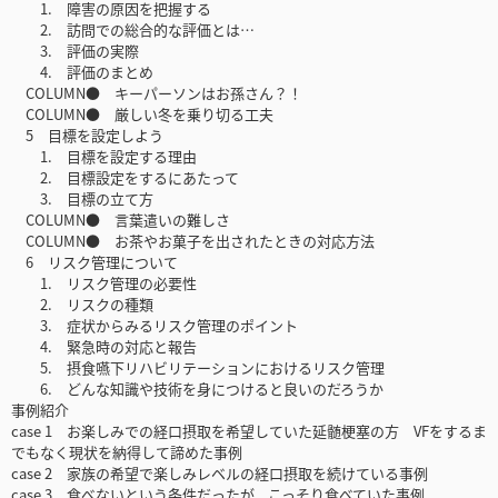
1. 障害の原因を把握する
2. 訪問での総合的な評価とは…
3. 評価の実際
4. 評価のまとめ
COLUMN● キーパーソンはお孫さん？！
COLUMN● 厳しい冬を乗り切る工夫
5 目標を設定しよう
1. 目標を設定する理由
2. 目標設定をするにあたって
3. 目標の立て方
COLUMN● 言葉遣いの難しさ
COLUMN● お茶やお菓子を出されたときの対応方法
6 リスク管理について
1. リスク管理の必要性
2. リスクの種類
3. 症状からみるリスク管理のポイント
4. 緊急時の対応と報告
5. 摂食嚥下リハビリテーションにおけるリスク管理
6. どんな知識や技術を身につけると良いのだろうか
事例紹介
case 1 お楽しみでの経口摂取を希望していた延髄梗塞の方 VFをするま
でもなく現状を納得して諦めた事例
case 2 家族の希望で楽しみレベルの経口摂取を続けている事例
case 3 食べないという条件だったが，こっそり食べていた事例