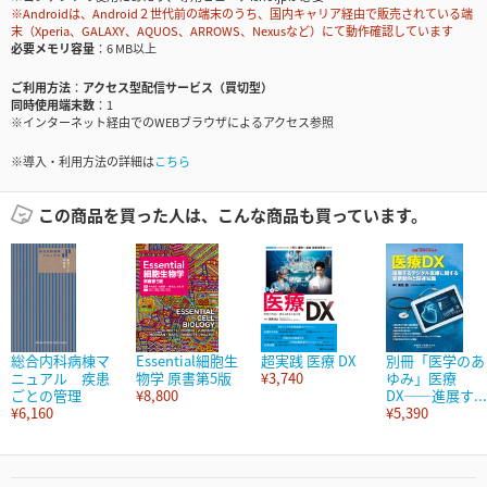
※Androidは、Android２世代前の端末のうち、国内キャリア経由で販売されている端
末（Xperia、GALAXY、AQUOS、ARROWS、Nexusなど）にて動作確認しています
必要メモリ容量
6 MB以上
ご利用方法
アクセス型配信サービス（買切型）
同時使用端末数
1
※インターネット経由でのWEBブラウザによるアクセス参照
※導入・利用方法の詳細は
こちら
この商品を買った人は、こんな商品も買っています。
総合内科病棟マ
Essential細胞生
超実践 医療 DX
別冊「医学のあ
ニュアル 疾患
物学 原書第5版
¥3,740
ゆみ」医療
ごとの管理
¥8,800
DX――進展す...
¥6,160
¥5,390