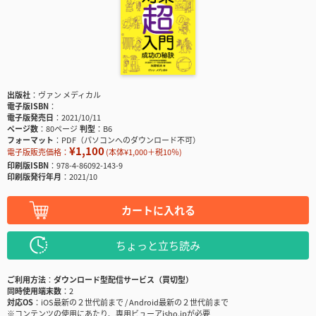
出版社
ヴァン メディカル
電子版ISBN
電子版発売日
2021/10/11
ページ数
80ページ
判型
B6
フォーマット
PDF（パソコンへのダウンロード不可）
¥1,100
電子版販売価格：
(本体¥1,000＋税10％)
印刷版ISBN
978-4-86092-143-9
印刷版発行年月
2021/10
カートに入れる
ちょっと立ち読み
ご利用方法
ダウンロード型配信サービス（買切型）
同時使用端末数
2
対応OS
iOS最新の２世代前まで / Android最新の２世代前まで
※コンテンツの使用にあたり、専用ビューアisho.jpが必要