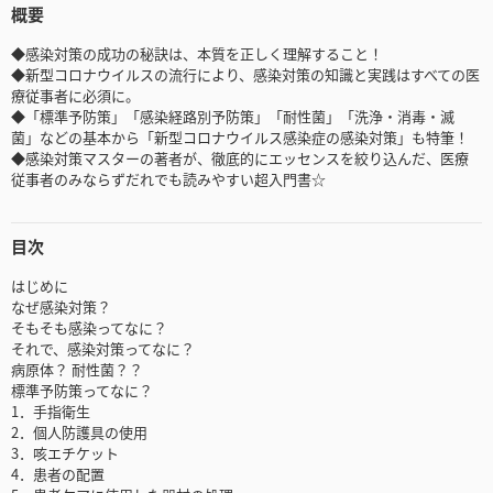
概要
◆感染対策の成功の秘訣は、本質を正しく理解すること！
◆新型コロナウイルスの流行により、感染対策の知識と実践はすべての医
療従事者に必須に。
◆「標準予防策」「感染経路別予防策」「耐性菌」「洗浄・消毒・滅
菌」などの基本から「新型コロナウイルス感染症の感染対策」も特筆！
◆感染対策マスターの著者が、徹底的にエッセンスを絞り込んだ、医療
従事者のみならずだれでも読みやすい超入門書☆
目次
はじめに
なぜ感染対策？
そもそも感染ってなに？
それで、感染対策ってなに？
病原体？ 耐性菌？？
標準予防策ってなに？
1．手指衛生
2．個人防護具の使用
3．咳エチケット
4．患者の配置