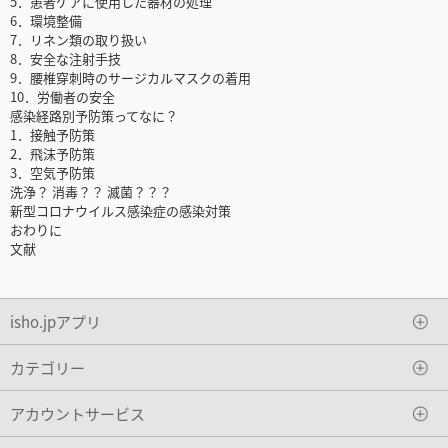
5．患者ケアに使用した器材の処理
6．環境整備
7．リネン類の取り扱い
8．安全な注射手技
9．腰椎穿刺時のサージカルマスクの着用
10．労働者の安全
感染経路別予防策ってなに？
1．接触予防策
2．飛沫予防策
3．空気予防策
洗浄？ 消毒？？ 滅菌？？？
新型コロナウイルス感染症の感染対策
おわりに
文献
isho.jpアプリ
カテゴリー
アカウントサービス