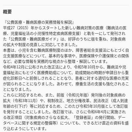
概要
『公費医療・難病医療の実務情報を解説』
平成27（2015）年からスタートした新しい難病対策の医療（難病法の医
療、児童福祉法の小児慢性特定疾病医療支援）と軌を一にして発刊され
た「公費医療・難病医療ガイド」は、好評のうちに版を重ね、対象疾病
の拡大や制度の見直しに対応してきました。
本書は、小児を含む難病医療制度のほか、障害者総合支援法にもとづく自
立支援医療などについて、基本的な事項や、医療保険や介護保険との関係
など、必要な情報を実務的な視点から整理・解説しています。
令和4年12月に公布された改正法により、令和5年10月から、難病法や児
童福祉法にもとづく医療費助成について、助成開始の時期が申請日から重
症化診断日へと前倒しされることとなり、患者に対する適切な医療の充実
が図られることになりました。あわせて、療養生活の支援も強化されるこ
とになりました。
これらに対応するため、また、前版（令和元年版）発刊後の対象疾病の
拡大（令和3年11月）や、税制改正、地方分権改革、民法改正（成人到達
年齢の引下げ）等に対応するため、このたび令和5年10月版として改訂版
を発刊することにしました。改訂版では、さらに令和6年4月に実施され
る改正項目（対象疾病のさらなる拡大、「登録者証」の発行開始、デー
タベースに関する規定の整備等）についても、できるだけ直近の資料を盛
り込むようにしています。