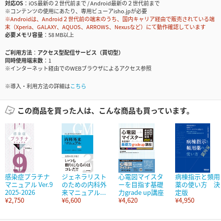
対応OS
iOS最新の２世代前まで / Android最新の２世代前まで
※コンテンツの使用にあたり、専用ビューアisho.jpが必要
※Androidは、Android２世代前の端末のうち、国内キャリア経由で販売されている端
末（Xperia、GALAXY、AQUOS、ARROWS、Nexusなど）にて動作確認しています
必要メモリ容量
58 MB以上
ご利用方法
アクセス型配信サービス（買切型）
同時使用端末数
1
※インターネット経由でのWEBブラウザによるアクセス参照
※導入・利用方法の詳細は
こちら
この商品を買った人は、こんな商品も買っています。
感染症プラチナ
ジェネラリスト
心電図マイスタ
病棟指示と頻用
マニュアル Ver.9
のための内科外
ーを目指す基礎
薬の使い方 決
2025-2026
来マニュアル...
力grade up講座
定版
¥2,750
¥6,600
¥4,620
¥4,950