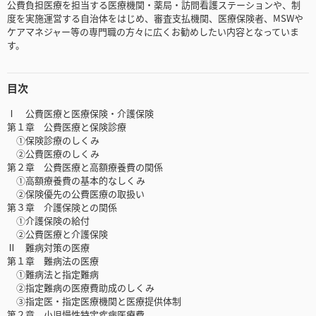
公費負担医療を担当する医療機関・薬局・訪問看護ステーションや、制
度を実施運営する自治体をはじめ、審査支払機関、医療保険者、MSWや
ケアマネジャー等の専門職の方々に広くお勧めしたい内容となっていま
す。
目次
Ⅰ 公費医療と医療保険・介護保険
第１章 公費医療と保険診療
①保険診療のしくみ
②公費医療のしくみ
第２章 公費医療と高額療養費の関係
①高額療養費の基本的なしくみ
②保険優先の公費医療の取扱い
第３章 介護保険との関係
①介護保険の給付
②公費医療と介護保険
Ⅱ 難病対策の医療
第１章 難病法の医療
①難病法と指定難病
②指定難病の医療費助成のしくみ
③指定医・指定医療機関と医療提供体制
第２章 小児慢性特定疾病医療費