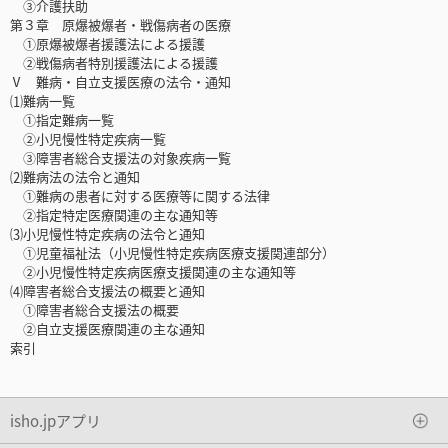
③介護扶助
第３章 原爆被爆者・戦傷病者の医療
①原爆被爆者援護法による援護
②戦傷病者特別援護法による援護
Ⅴ 難病・自立支援医療の法令・通知
⑴難病一覧
①指定難病一覧
②小児慢性特定疾病一覧
③障害者総合支援法の対象疾病一覧
⑵難病法の法令と通知
①難病の患者に対する医療等に関する法律
②指定特定医療関連の主な通知等
⑶小児慢性特定疾病の法令と通知
①児童福祉法（小児慢性特定疾病医療支援関連部分）
②小児慢性特定疾病医療支援関連の主な通知等
⑷障害者総合支援法の概要と通知
①障害者総合支援法の概要
②自立支援医療関連の主な通知
索引
isho.jpアプリ