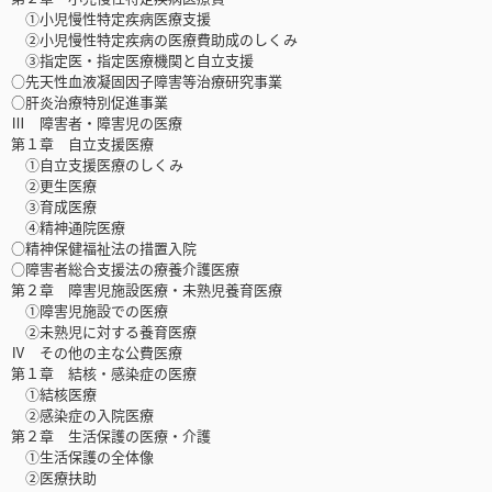
①小児慢性特定疾病医療支援
②小児慢性特定疾病の医療費助成のしくみ
③指定医・指定医療機関と自立支援
○先天性血液凝固因子障害等治療研究事業
○肝炎治療特別促進事業
Ⅲ 障害者・障害児の医療
第１章 自立支援医療
①自立支援医療のしくみ
②更生医療
③育成医療
④精神通院医療
○精神保健福祉法の措置入院
○障害者総合支援法の療養介護医療
第２章 障害児施設医療・未熟児養育医療
①障害児施設での医療
②未熟児に対する養育医療
Ⅳ その他の主な公費医療
第１章 結核・感染症の医療
①結核医療
②感染症の入院医療
第２章 生活保護の医療・介護
①生活保護の全体像
②医療扶助