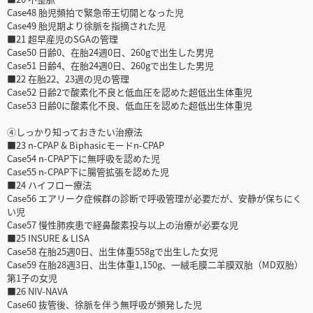
Case48 胎児頻拍で緊急帝王切開となった児
Case49 胎児期より徐脈を指摘された児
■21 超早産児のSGAの管理
Case50 日齢0、在胎24週0日、260gで出生した男児
Case51 日齢4、在胎24週0日、260gで出生した男児
■22 在胎22、23週の児の管理
Case52 日齢2で酸素化不良と低血圧を認めた超低出生体重児
Case53 日齢0に酸素化不良、低血圧を認めた超低出生体重児
④しっかり知っておきたい治療法
■23 n-CPAP & Biphasicモードn-CPAP
Case54 n-CPAP下に無呼吸を認めた児
Case55 n-CPAP下に腸管拡張を認めた児
■24 ハイフロー療法
Case56 エアリーク症候群の診断で呼吸管理が必要だが、安静が保ちにく
い児
Case57 慢性肺疾患で経鼻酸素投与以上の治療が必要な児
■25 INSURE & LISA
Case58 在胎25週0日、出生体重558gで出生した女児
Case59 在胎28週3日、出生体重1,150g、一絨毛膜二羊膜双胎（MD双胎）
第1子の女児
■26 NIV-NAVA
Case60 抜管後、徐脈を伴う無呼吸が頻発した児