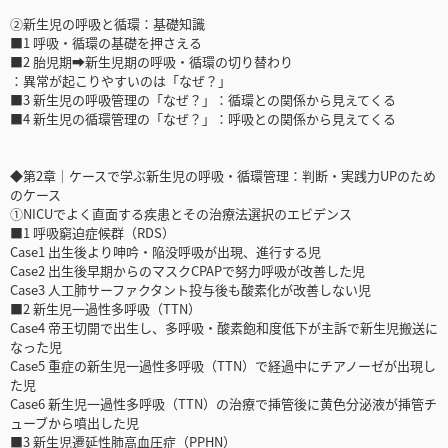
②新生児の呼吸と循環：基礎知識
■1 呼吸・循環の基礎を押さえる
■2 胎児期➡新生児期の呼吸・循環の切り替わり
：異常が起こりやすいのは「なぜ？」
■3 新生児の呼吸管理の「なぜ？」：循環との関係から見えてくる
■4 新生児の循環管理の「なぜ？」：呼吸との関係から見えてくる
◆第2章｜ケースで学ぶ新生児の呼吸・循環管理：判断・実践力UPのため
のケース
①NICUでよく直面する疾患とその治療法選択のエビデンス
■1 呼吸窮迫症候群（RDS）
Case1 出生後より呻吟・陥没呼吸が出現、進行する児
Case2 出生後早期からのマスクCPAPで努力呼吸が改善した児
Case3 人工肺サーファクタント投与後も酸素化が改善しない児
■2 新生児一過性多呼吸（TTN）
Case4 帝王切開で出生し、多呼吸・酸素飽和度低下が主訴で新生児搬送に
なった児
Case5 重症の新生児一過性多呼吸（TTN）で経過中にチアノーゼが出現し
た児
Case6 新生児一過性多呼吸（TTN）の治療で挿管後に黄色分泌液が挿管チ
ューブから噴出した児
■3 新生児遷延性肺高血圧症（PPHN）