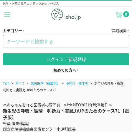
医学・医療の電子コンテンツ配信サービス
0
カテゴリー
詳細検索
ログイン／新規登録
初めての方へ
TOP
すべて
臨床医学（領域別）
小児科・新生児
新生児の呼吸・循環
判断力・実践力UPのためのケース71
≪赤ちゃんを守る医療者の専門誌 with NEO2021年秋季増刊≫
新生児の呼吸・循環 判断力・実践力UPのためのケース71【電
子版】
千葉 洋夫(編集)
国立病院機構仙台医療センター小児科医長