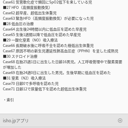
Case61 気管軟化症で頻回にSpO2低下を来している児
■27 HFO（高頻度振動換気）
Case62 超早産、超低出生体重児
Case63 緊急HFO（高頻度振動換気）が必要になった児
■28 低血圧の治療
Case64 出生後24時間以内に低血圧を認めた早産児
Case65 生後1週間以降で低血圧を認めた早産児
■29 一酸化窒素（NO）吸入療法
Case66 長期破水後に呼吸不全を認めた極低出生体重児
Case67 原因不明の新生児遷延性肺高血圧症（PPHN）を呈した成熟児
■30 ステロイド治療
Case68 在胎25週1日に出生した日齢16男児。人工呼吸管理中で酸素需要
が増加した
Case69 在胎24週0日に出生した男児。生後早期に低血圧を認めた
■31 窒素（N2）吸入療法
Case70 日齢0で多呼吸を認めた児
Case71 日齢12で尿量低下を認めた超低出生体重児
・索引
isho.jpアプリ