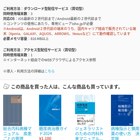
ご利用方法
ダウンロード型配信サービス（買切型）
同時使用端末数
3
対応OS
iOS最新の２世代前まで / Android最新の２世代前まで
※コンテンツの使用にあたり、専用ビューアisho.jpが必要
※Androidは、Android２世代前の端末のうち、国内キャリア経由で販売されている端
末（Xperia、GALAXY、AQUOS、ARROWS、Nexusなど）にて動作確認しています
必要メモリ容量
816 MB以上
ご利用方法
アクセス型配信サービス（買切型）
同時使用端末数
1
※インターネット経由でのWEBブラウザによるアクセス参照
※導入・利用方法の詳細は
こちら
この商品を買った人は、こんな商品も買っています。
総合内科病棟マ
糖尿病治療ガイ
ジェネラリスト
病棟指示と頻用
ニュアル 疾患
ド2024
のための内科外
薬の使い方 決
ごとの管理
¥1,100
来マニュアル...
定版