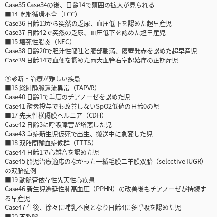
Case35 Case34の後、日齢14で頭囲の拡大が見られる
■14 晩期循環不全（LCC）
Case36 日齢13から突然の乏尿、血圧低下を認めた超早産児
Case37 日齢42で突然の乏尿、血圧低下を認めた超早産児
■15 壊死性腸炎（NEC）
Case38 日齢20で胆汁性嘔吐と腹部膨満、腹壁発赤を認めた超早産児
Case39 日齢14で血便を認めた両大血管右室起始症の正期産児
③診断・治療が難しい疾患
■16 総肺静脈還流異常（TAPVR）
Case40 日齢1で重度のチアノーゼを認めた児
Case41 酸素投与でも改善しないSpO2低値の日齢0の児
■17 先天性横隔膜ヘルニア（CDH）
Case42 日齢3に呼吸障害が増悪した児
Case43 重症新生児仮死で出生、搬送中に急変した児
■18 双胎間輸血症候群（TTTS）
Case44 日齢1で心雑音を認めた児
Case45 胎児治療適応のなかった一絨毛膜二羊膜双胎（selective IUGR）
の双胎症例
■19 動脈管依存性先天性心疾患
Case46 新生児遷延性肺高血圧（PPHN）の改善後もチアノーゼが持続す
る早産児
Case47 生後、徐々に哺乳不良となり日齢4に多呼吸を認めた児
■20 不整脈