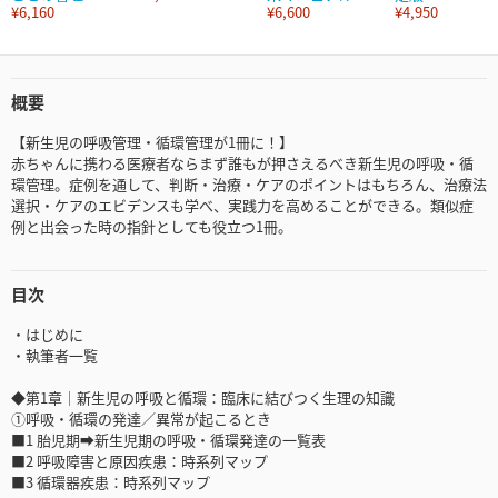
¥6,160
¥6,600
¥4,950
概要
【新生児の呼吸管理・循環管理が1冊に！】
赤ちゃんに携わる医療者ならまず誰もが押さえるべき新生児の呼吸・循
環管理。症例を通して、判断・治療・ケアのポイントはもちろん、治療法
選択・ケアのエビデンスも学べ、実践力を高めることができる。類似症
例と出会った時の指針としても役立つ1冊。
目次
・はじめに
・執筆者一覧
◆第1章｜新生児の呼吸と循環：臨床に結びつく生理の知識
①呼吸・循環の発達／異常が起こるとき
■1 胎児期➡新生児期の呼吸・循環発達の一覧表
■2 呼吸障害と原因疾患：時系列マップ
■3 循環器疾患：時系列マップ