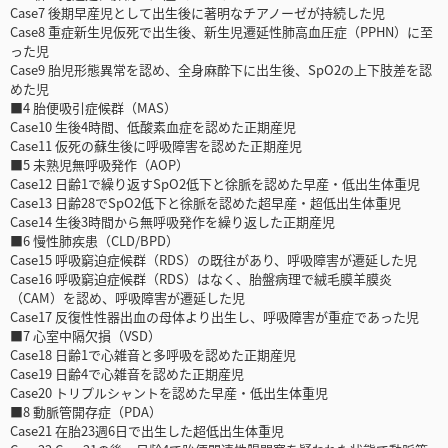
Case7 後期早産児として出生後に著明なチアノーゼが持続した児
Case8 重症新生児仮死で出生後、新生児遷延性肺高血圧症（PPHN）に至
った児
Case9 胎児形態異常を認め、全身麻酔下に出生後、SpO2の上下肢差を認
めた児
■4 胎便吸引症候群（MAS）
Case10 生後4時間、低酸素血症を認めた正期産児
Case11 仮死の蘇生後に呼吸障害を認めた正期産児
■5 未熟児無呼吸発作（AOP）
Case12 日齢1で繰り返すSpO2低下と徐脈を認めた早産・低出生体重児
Case13 日齢28でSpO2低下と徐脈を認めた超早産・超低出生体重児
Case14 生後3時間から無呼吸発作を繰り返した正期産児
■6 慢性肺疾患（CLD/BPD）
Case15 呼吸窮迫症候群（RDS）の既往があり、呼吸障害が遷延した児
Case16 呼吸窮迫症候群（RDS）はなく、胎盤病理で絨毛膜羊膜炎
（CAM）を認め、呼吸障害が遷延した児
Case17 反復性性器出血の母体より出生し、呼吸障害が重症であった児
■7 心室中隔欠損（VSD）
Case18 日齢1で心雑音と多呼吸を認めた正期産児
Case19 日齢4で心雑音を認めた正期産児
Case20 トリプルシャントを認めた早産・低出生体重児
■8 動脈管開存症（PDA）
Case21 在胎23週6日で出生した超低出生体重児