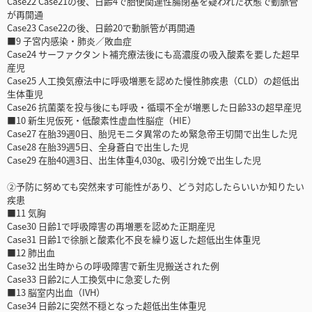
Case22 Case21の後、日齢4で胎便関連性腸閉塞を疑われた状態で動脈管
が再開通
Case23 Case22の後、日齢20で動脈管が再開通
■9 子宮内感染・肺炎／敗血症
Case24 サーファクタント補充療法後にも高濃度の吸入酸素を要した超早
産児
Case25 人工換気療法中に呼吸増悪を認めた慢性肺疾患（CLD）の超低出
生体重児
Case26 抗菌薬を投与後にも呼吸・循環不全が増悪した日齢33の超早産児
■10 新生児仮死・低酸素性虚血性脳症（HIE）
Case27 在胎39週0日、胎児モニタ異常のため緊急帝王切開で出生した児
Case28 在胎39週5日、全身蒼白で出生した児
Case29 在胎40週3日、出生体重4,030g、吸引分娩で出生した児
②予防に努めても突然来す可能性があり、どう対応したらいいか知りたい
疾患
■11 気胸
Case30 日齢1で呼吸障害の再増悪を認めた正期産児
Case31 日齢1で徐脈と酸素化不良を繰り返した超低出生体重児
■12 肺出血
Case32 出生時からの呼吸障害で新生児搬送された例
Case33 日齢2に人工換気中に急変した例
■13 脳室内出血（IVH）
Case34 日齢2に突然不穏となった超低出生体重児