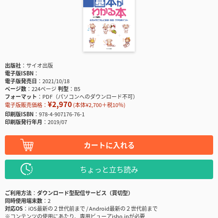
出版社
サイオ出版
電子版ISBN
電子版発売日
2021/10/18
ページ数
224ページ
判型
B5
フォーマット
PDF（パソコンへのダウンロード不可）
¥2,970
電子版販売価格：
(本体¥2,700＋税10％)
印刷版ISBN
978-4-907176-76-1
印刷版発行年月
2019/07
カートに入れる
ちょっと立ち読み
ご利用方法
ダウンロード型配信サービス（買切型）
同時使用端末数
2
対応OS
iOS最新の２世代前まで / Android最新の２世代前まで
※コンテンツの使用にあたり、専用ビューアisho.jpが必要