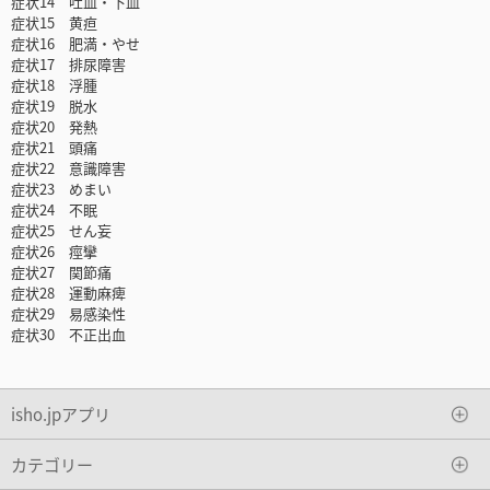
症状14 吐血・下血
症状15 黄疸
症状16 肥満・やせ
症状17 排尿障害
症状18 浮腫
症状19 脱水
症状20 発熱
症状21 頭痛
症状22 意識障害
症状23 めまい
症状24 不眠
症状25 せん妄
症状26 痙攣
症状27 関節痛
症状28 運動麻痺
症状29 易感染性
症状30 不正出血
isho.jpアプリ
カテゴリー