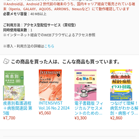
※Androidは、Android２世代前の端末のうち、国内キャリア経由で販売されている端
末（Xperia、GALAXY、AQUOS、ARROWS、Nexusなど）にて動作確認しています
必要メモリ容量
40 MB以上
ご利用方法
アクセス型配信サービス（買切型）
同時使用端末数
1
※インターネット経由でのWEBブラウザによるアクセス参照
※導入・利用方法の詳細は
こちら
この商品を買った人は、こんな商品も買っています。
疾患別看護過程
INTENSIVIST
電子書籍版 フィ
つなげて理解！
＋病態関連図 第
Vol.16 No.2 2024
ジカルアセスメ
病気がわかる解
5版
¥5,060
ントのための...
剖・病態イラ...
¥7,700
¥3,300
¥2,860