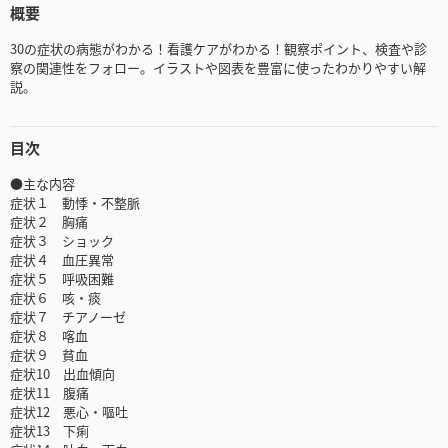
概要
30の症状の病態がわかる！看護ケアがわかる！観察ポイント、検査や診
察の関連性をフォロー。イラストや図表を豊富に使ったわかりやすい解
説。
目次
●主な内容
症状１ 動悸・不整脈
症状２ 胸痛
症状３ ショック
症状４ 血圧異常
症状５ 呼吸困難
症状６ 咳・痰
症状７ チアノーゼ
症状８ 喀血
症状９ 貧血
症状10 出血傾向
症状11 腹痛
症状12 悪心・嘔吐
症状13 下痢