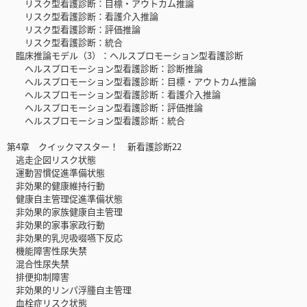
リスク型看護診断：目標・アウトカム推論
リスク型看護診断：看護介入推論
リスク型看護診断：評価推論
リスク型看護診断：統合
臨床推論モデル（3）：ヘルスプロモーション型看護診断
ヘルスプロモーション型看護診断：診断推論
ヘルスプロモーション型看護診断：目標・アウトカム推論
ヘルスプロモーション型看護診断：看護介入推論
ヘルスプロモーション型看護診断：評価推論
ヘルスプロモーション型看護診断：統合
第4章 クイックマスター！ 新看護診断22
逃走企図リスク状態
運動習慣促進準備状態
非効果的健康維持行動
健康自主管理促進準備状態
非効果的家族健康自主管理
非効果的家事家政行動
非効果的乳児吸啜嚥下反応
機能障害性尿失禁
混合性尿失禁
排便抑制障害
非効果的リンパ浮腫自主管理
血栓症リスク状態