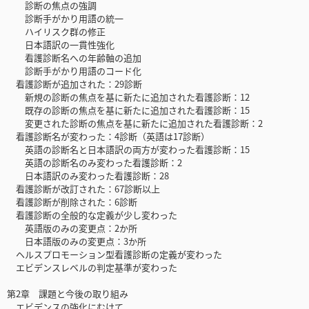
診断の焦点の強調
診断手がかり用語の統一
ハイリスク群の修正
日本語訳の一貫性強化
看護診断名への年齢軸の追加
診断手がかり用語のコード化
看護診断が追加された：29診断
新規の診断の焦点を基に新たに追加された看護診断：12
既存の診断の焦点を基に新たに追加された看護診断：15
変更された診断の焦点を基に新たに追加された看護診断：2
看護診断名が変わった：4診断（英語は17診断）
英語の診断名と日本語訳の両方が変わった看護診断：15
英語の診断名のみ変わった看護診断：2
日本語訳のみ変わった看護診断：28
看護診断が改訂された：67診断以上
看護診断が削除された：6診断
看護診断の全般的な定義が少し変わった
英語版のみの変更点：2か所
日本語版のみの変更点：3か所
ヘルスプロモーション型看護診断の定義が変わった
エビデンスレベルの判定基準が変わった
第2章 課題と今後の取り組み
エビデンスの強化にむけて