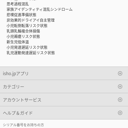
思考過程混乱
家族アイデンティティ混乱シンドローム
悲嘆促進準備状態
非効果的ドライアイ自主管理
小児転倒転落リスク状態
乳頭乳輪複合体損傷
小児褥瘡リスク状態
新生児低体温
小児発達遅延リスク状態
乳児運動発達遅延リスク状態
isho.jpアプリ
カテゴリー
アカウントサービス
ヘルプ＆ガイド
シリアル番号をお持ちの方