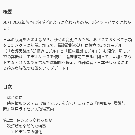
概要
2021-2023年版では何がどのように変わったのか、ポイントがすぐにわか
る！
日本の状況をふまえながら、多くの変更点のうち、おさえておくべき事項
をコンパクトに解説。加えて、看護診断の活用に役立つ2つのモデル
（「看護実践の3部構造モデル」と「臨床推論モデル」）も紹介。新しい
22の診断は、モデルケースを使い、臨床推論モデルに則って、目標・アウ
トカム・介入までを含んだ展開例を提示。原著編者・日本語版訳者によ
る確かな解説で知識をアップデート！
目次
・はじめに
・院内情報システム（電子カルテを含む）における『NANDA-I 看護診
断』利用ライセンス取得案内
第1章 何がどう変わったか
改訂版の全般的な特徴
エビデンスの強化