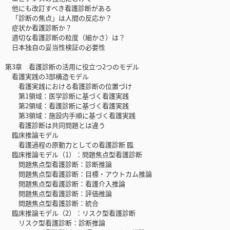
他にも改訂すべき看護診断がある
「診断の焦点」は人間の反応か？
症状か看護診断か？
適切な看護診断の粒度（細かさ）は？
日本独自の妥当性検証の必要性
第3章 看護診断の活用に役立つ2つのモデル
看護実践の3部構造モデル
看護実践における看護診断の位置づけ
第1領域：医学診断に基づく看護実践
第2領域：看護診断に基づく看護実践
第3領域：施設内手順に基づく看護実践
看護診断は共同問題とは違う
臨床推論モデル
看護過程の原動力としての看護診断 臨
臨床推論モデル（1）：問題焦点型看護診断
問題焦点型看護診断：診断推論
問題焦点型看護診断：目標・アウトカム推論
問題焦点型看護診断：看護介入推論
問題焦点型看護診断：評価推論
問題焦点型看護診断：統合
臨床推論モデル（2）：リスク型看護診断
リスク型看護診断：診断推論