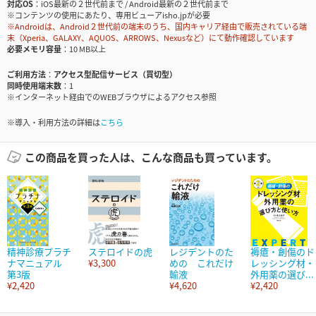
対応OS
iOS最新の２世代前まで / Android最新の２世代前まで
※コンテンツの使用にあたり、専用ビューアisho.jpが必要
※Androidは、Android２世代前の端末のうち、国内キャリア経由で販売されている端
末（Xperia、GALAXY、AQUOS、ARROWS、Nexusなど）にて動作確認しています
必要メモリ容量
10 MB以上
ご利用方法
アクセス型配信サービス（買切型）
同時使用端末数
1
※インターネット経由でのWEBブラウザによるアクセス参照
※導入・利用方法の詳細は
こちら
この商品を買った人は、こんな商品も買っています。
精神診療プラチ
ステロイドの虎
レジデントのた
褥瘡・創傷のド
ナマニュアル
¥3,300
めの これだけ
レッシング材・
第3版
輸液
外用薬の選び...
¥2,420
¥4,620
¥2,420