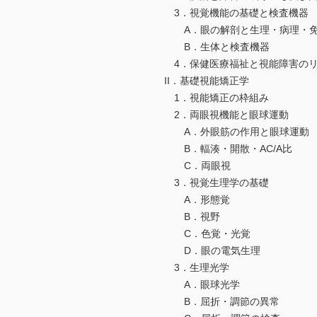
3．視覚機能の基礎と検査機器
A．眼の解剖と生理・病理・免
B．生体と検査機器
4．保健医療福祉と視能障害のリ
II．基礎視能矯正学
1．視能矯正の枠組み
2．両眼視機能と眼球運動
A．外眼筋の作用と眼球運動
B．輻湊・開散・AC/A比
C．両眼視
3．視覚生理学の基礎
A．形態覚
B．視野
C．色覚・光覚
D．眼の電気生理
3．生理光学
A．眼球光学
B．屈折・調節の異常