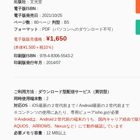
出版社
文光堂
電子版ISBN
電子版発売日
2021/10/25
ページ数
80ページ
判型
B5
フォーマット
PDF（パソコンへのダウンロード不可）
¥1,650
電子版販売価格：
(本体¥1,500＋税10％)
印刷版ISBN
978-4-8306-5543-2
印刷版発行年月
2014/07
ご利用方法
ダウンロード型配信サービス（買切型）
同時使用端末数
2
対応OS
iOS最新の２世代前まで / Android最新の２世代前まで
※コンテンツの使用にあたり、専用ビューアisho.jpが必要
※Androidは、Android２世代前の端末のうち、国内キャリア経由で販
AQUOS、ARROWS、Nexusなど）にて動作確認しています
必要メモリ容量
12 MB以上