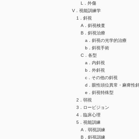
L．外傷
V．視能訓練学
1．斜視
A．斜視検査
B．斜視治療
a．斜視の光学的治療
b．斜視手術
C．各型
a．内斜視
b．外斜視
c．その他の斜視
d．眼性頭位異常・麻痺性斜
e．斜視特殊型
2．弱視
3．ロービジョン
4．臨床心理
5．視能訓練
A．弱視訓練
B．斜視訓練