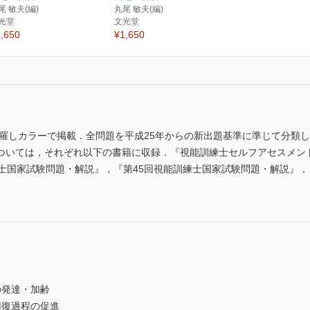
尾 敏夫(編)
丸尾 敏夫(編)
光堂
文光堂
,650
¥1,650
網羅しカラーで掲載．全問題を平成25年からの新出題基準に準じて分類
ついては，それぞれ以下の書籍に収録．『視能訓練士セルフアセスメント
士国家試験問題・解説』，『第45回視能訓練士国家試験問題・解説』，
発達・加齢
復過程の促進