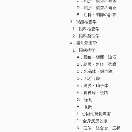
C．屈折・調節の検査
D．屈折・調節の矯正
E．屈折・調節の計算
III．視能検査学
1．眼科検査学
2．眼科薬理学
IV．視能障害学
1．眼疾病学
A．眼瞼・顔面・涙器
B．結膜・角膜・強膜
C．水晶体・緑内障
D．ぶどう膜
E．網膜・硝子体
F．視神経・視路
G．瞳孔
H．眼振
I．心因性視覚障害
J．全身疾患と眼
K．症候・組合せ・症状