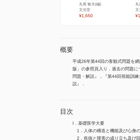
丸尾 敏夫(編)
丸
文光堂
文
¥1,650
¥1
概要
平成26年第44回の客観式問題を
版」の参照頁入り．過去の問題に
問題・解説』，『第44回視能訓練
説』．
目次
I．基礎医学大要
1．人体の構造と機能及び心身の
2．疾病と障害の成り立ち及び回