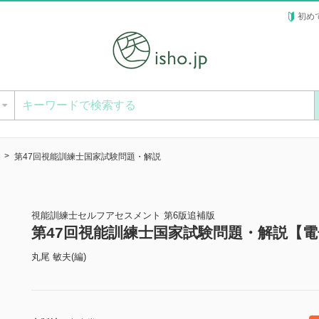
初め
ー
第47回視能訓練士国家試験問題・解説
視能訓練士セルフアセスメント 第6版追補版
第47回視能訓練士国家試験問題・解説【
丸尾 敏夫(編)