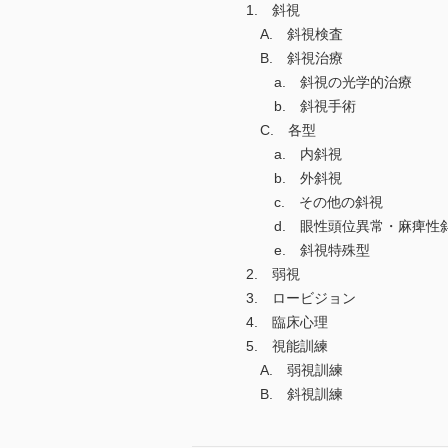
1. 斜視
A. 斜視検査
B. 斜視治療
a. 斜視の光学的治療
b. 斜視手術
C. 各型
a. 内斜視
b. 外斜視
c. その他の斜視
d. 眼性頭位異常・麻痺性
e. 斜視特殊型
2. 弱視
3. ロービジョン
4. 臨床心理
5. 視能訓練
A. 弱視訓練
B. 斜視訓練