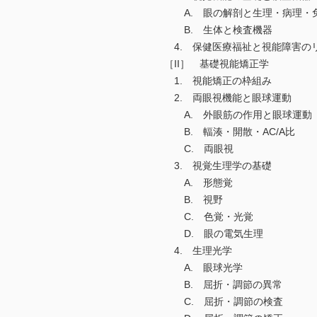
A. 眼の解剖と生理・病理・
B. 生体と検査機器
4. 保健医療福祉と視能障害の
［II］ 基礎視能矯正学
1. 視能矯正の枠組み
2. 両眼視機能と眼球運動
A. 外眼筋の作用と眼球運動
B. 輻湊・開散・AC/A比
C. 両眼視
3. 視覚生理学の基礎
A. 形態覚
B. 視野
C. 色覚・光覚
D. 眼の電気生理
4. 生理光学
A. 眼球光学
B. 屈折・調節の異常
C. 屈折・調節の検査