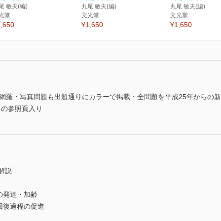
尾 敏夫(編)
丸尾 敏夫(編)
丸尾 敏夫(編)
光堂
文光堂
文光堂
,650
¥1,650
¥1,650
を網羅・写真問題も出題通りにカラーで掲載・全問題を平成25年からの
」の参照頁入り
解説
の発達・加齢
回復過程の促進