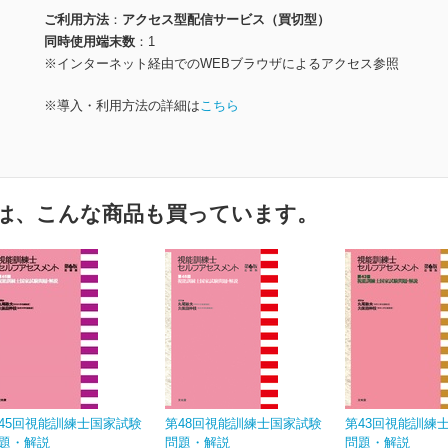
ご利用方法
アクセス型配信サービス（買切型）
同時使用端末数
1
※インターネット経由でのWEBブラウザによるアクセス参照
※導入・利用方法の詳細は
こちら
は、こんな商品も買っています。
45回視能訓練士国家試験
第48回視能訓練士国家試験
第43回視能訓練
題・解説
問題・解説
問題・解説