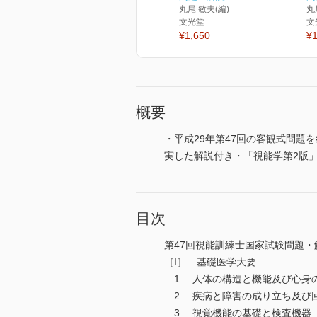
丸尾 敏夫(編)
丸
文光堂
文
¥1,650
¥1
概要
・平成29年第47回の客観式問題
実した解説付き・「視能学第2版
目次
第47回視能訓練士国家試験問題・
［I］ 基礎医学大要
1. 人体の構造と機能及び心身
2. 疾病と障害の成り立ち及び
3. 視覚機能の基礎と検査機器