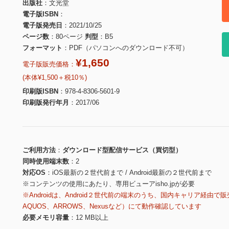
出版社
文光堂
電子版ISBN
電子版発売日
2021/10/25
ページ数
80ページ
判型
B5
フォーマット
PDF（パソコンへのダウンロード不可）
¥1,650
電子版販売価格：
(本体¥1,500＋税10％)
印刷版ISBN
978-4-8306-5601-9
印刷版発行年月
2017/06
ご利用方法
ダウンロード型配信サービス（買切型）
同時使用端末数
2
対応OS
iOS最新の２世代前まで / Android最新の２世代前まで
※コンテンツの使用にあたり、専用ビューアisho.jpが必要
※Androidは、Android２世代前の端末のうち、国内キャリア経由で販
AQUOS、ARROWS、Nexusなど）にて動作確認しています
必要メモリ容量
12 MB以上