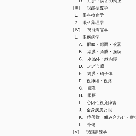
D. 屈折・調節の矯正
［III］ 視能検査学
1. 眼科検査学
2. 眼科薬理学
［IV］ 視能障害学
1. 眼疾病学
A. 眼瞼・顔面・涙器
B. 結膜・角膜・強膜
C. 水晶体・緑内障
D. ぶどう膜
E. 網膜・硝子体
F. 視神経・視路
G. 瞳孔
H. 眼振
I . 心因性視覚障害
J. 全身疾患と眼
K. 症候群・組み合わせ・症
L. 外傷
［V］ 視能訓練学