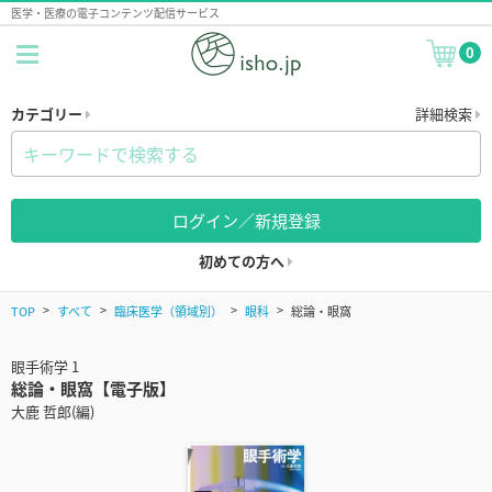
医学・医療の電子コンテンツ配信サービス
0
カテゴリー
詳細検索
ログイン／新規登録
初めての方へ
TOP
すべて
臨床医学（領域別）
眼科
総論・眼窩
眼手術学 1
総論・眼窩【電子版】
大鹿 哲郎(編)