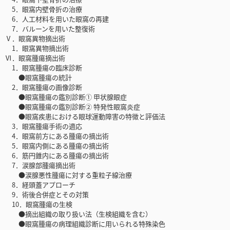
5．眼窩内壁骨折の治療
6．人工材料を用いた眼窩の再建
7．バルーンを用いた整復術
Ⅴ．眼窩異物摘出術
1．眼窩異物摘出術
Ⅵ．眼窩腫瘍摘出術
1．眼窩腫瘍の臨床診断
●眼窩腫瘍の統計
2．眼窩腫瘍の画像診断
●眼窩腫瘍の鑑別診断① 甲状腺眼症
●眼窩腫瘍の鑑別診断② 特発性眼窩炎症
●眼窩疾患における眼球運動障害の特徴と評価法
3．眼窩腫瘍手術の適応
4．眼窩前方にある腫瘍の摘出術
5．眼窩内側にある腫瘍の摘出術
6．筋円錐内にある腫瘍の摘出術
7．涙腺部腫瘍摘出術
●涙腺悪性腫瘍に対する重粒子線治療
8．経頭蓋アプローチ
9．術後合併症とその対策
10．眼窩腫瘍の生検
●摘出組織の取り扱い法（生検組織を含む）
●眼窩腫瘍の病理組織診断に用いられる特殊染色