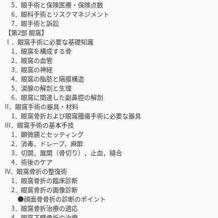
5．眼手術と保険医療・保険点数
6．眼科手術とリスクマネジメント
7．眼手術と訴訟
【第2部 眼窩】
Ⅰ．眼窩手術に必要な基礎知識
1．眼窩を構成する骨
2．眼窩の血管
3．眼窩の神経
4．眼窩の脂肪と隔膜構造
5．涙腺の解剖と生理
6．眼窩に関連した副鼻腔の解剖
II．眼窩手術の器具・材料
1．眼窩骨折および眼窩腫瘍手術に必要な器具
III．眼窩手術の基本手技
1．顕微鏡とセッティング
2．消毒，ドレープ，麻酔
3．切開，展開（骨切り），止血，縫合
4．術後のケア
IV．眼窩骨折の整復術
1．眼窩骨折の臨床診断
2．眼窩骨折の画像診断
●顔面骨骨折の診断のポイント
3．眼窩骨折治療の適応
4．眼窩下壁骨折の治療