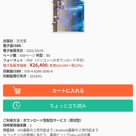
出版社
文光堂
電子版ISBN
電子版発売日
2021/10/25
ページ数
438ページ
判型
B5
フォーマット
PDF（パソコンへのダウンロード不可）
¥26,400
電子版販売価格：
(本体¥24,000＋税10％)
印刷版ISBN
978-4-8306-5590-6
印刷版発行年月
2014/01
カートに入れる
ちょっと立ち読み
ご利用方法
ダウンロード型配信サービス（買切型）
同時使用端末数
2
対応OS
iOS最新の２世代前まで / Android最新の２世代前まで
※コンテンツの使用にあたり、専用ビューアisho.jpが必要