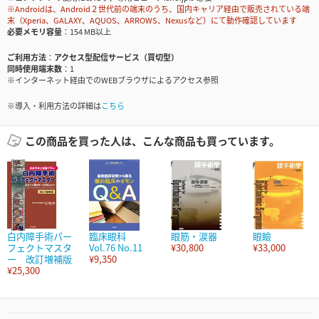
※Androidは、Android２世代前の端末のうち、国内キャリア経由で販売されている端
末（Xperia、GALAXY、AQUOS、ARROWS、Nexusなど）にて動作確認しています
必要メモリ容量
154 MB以上
ご利用方法
アクセス型配信サービス（買切型）
同時使用端末数
1
※インターネット経由でのWEBブラウザによるアクセス参照
※導入・利用方法の詳細は
こちら
この商品を買った人は、こんな商品も買っています。
白内障手術パー
臨床眼科
眼筋・涙器
眼瞼
フェクトマスタ
Vol.76 No.11
¥30,800
¥33,000
ー 改訂増補版
¥9,350
¥25,300