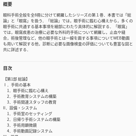
概要
眼科手術全般を全8冊に分けて網羅したシリーズの第１巻．本書では「総
論」と「眼窩」を扱う．「総論」では，眼手術に臨む心構えから，多くの
眼手術に共通する基本事項を細部にわたり具体的に解説する．「眼窩」
では，眼窩疾患の治療に必要な外科的手術について網羅し，止血や縫
合，術後管理など，他の眼手術とは一線を画する事項についてWEB動画
も用いて解説する他，診断に必要な画像検査の評価についても豊富な図と
共に詳述する．
目次
【第1部 総論】
Ⅰ．手術の基本
1．眼手術に臨む心構え
2．手術教育システムの構築
3．手術関連スタッフの教育
II．設備・システム
1．手術室のセッティング
2．日帰り手術システムの構築
3．手術用顕微鏡
4．手術動画記録システム