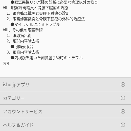
●眼窩悪性リンパ腫の診断に必要な病理以外の検査
VII．眼窩蜂窩織炎と骨膜下膿瘍の治療
1．眼窩蜂窩織炎と骨膜下膿瘍の診断
2．眼窩蜂窩織炎と骨膜下膿瘍の外科的治療法
●マイラゲルによるトラブル
VIII．その他の眼窩手術
1．眼球摘出術
2．眼球内容除去術
●可動義眼台
3．眼窩内容除去術
●内視鏡を用いた副鼻腔手術時のトラブル
索引
isho.jpアプリ
カテゴリー
アカウントサービス
ヘルプ＆ガイド