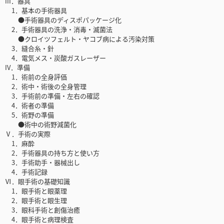
III．器具
1．基本の手術器具
●手術器具のディスポパッケージ化
2．手術器具の洗浄・消毒・滅菌法
●クロイツフェルト・ヤコブ病による汚染対策
3．縫合糸・針
4．電気メス・炭酸ガスレーザー
IV．準備
1．術前の全身評価
2．術中・術後の全身管理
3．手術前の準備・左右の確認
4．術者の準備
5．術野の準備
●術中の術野減菌化
Ⅴ．手術の実際
1．麻酔
2．手術器具の持ち方と使い方
3．手術助手・器械出し
4．手術記録
Ⅵ．眼手術の基礎知識
1．眼手術と眼薬理
2．眼手術と眼生理
3．眼科手術と創傷治癒
4．眼手術と病理検査