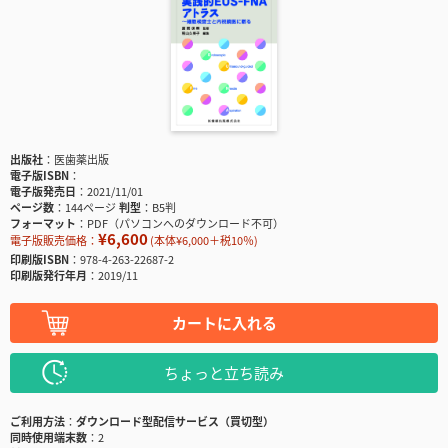
出版社
医歯薬出版
電子版ISBN
電子版発売日
2021/11/01
ページ数
144ページ
判型
B5判
フォーマット
PDF（パソコンへのダウンロード不可）
¥6,600
電子版販売価格：
(本体¥6,000＋税10％)
印刷版ISBN
978-4-263-22687-2
印刷版発行年月
2019/11
カートに入れる
ちょっと立ち読み
ご利用方法
ダウンロード型配信サービス（買切型）
同時使用端末数
2