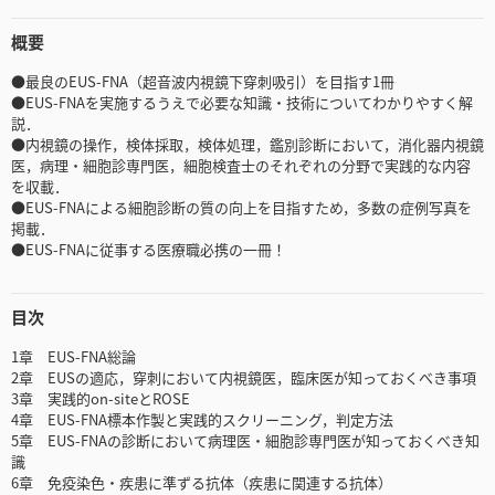
概要
●最良のEUS-FNA（超音波内視鏡下穿刺吸引）を目指す1冊
●EUS-FNAを実施するうえで必要な知識・技術についてわかりやすく解
説．
●内視鏡の操作，検体採取，検体処理，鑑別診断において，消化器内視鏡
医，病理・細胞診専門医，細胞検査士のそれぞれの分野で実践的な内容
を収載．
●EUS-FNAによる細胞診断の質の向上を目指すため，多数の症例写真を
掲載．
●EUS-FNAに従事する医療職必携の一冊！
目次
1章 EUS-FNA総論
2章 EUSの適応，穿刺において内視鏡医，臨床医が知っておくべき事項
3章 実践的on-siteとROSE
4章 EUS-FNA標本作製と実践的スクリーニング，判定方法
5章 EUS-FNAの診断において病理医・細胞診専門医が知っておくべき知
識
6章 免疫染色・疾患に準ずる抗体（疾患に関連する抗体）