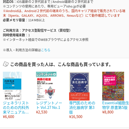
対応OS
iOS最新の２世代前まで / Android最新の２世代前まで
※コンテンツの使用にあたり、専用ビューアisho.jpが必要
※Androidは、Android２世代前の端末のうち、国内キャリア経由で販売されている端
末（Xperia、GALAXY、AQUOS、ARROWS、Nexusなど）にて動作確認しています
必要メモリ容量
114 MB以上
ご利用方法
アクセス型配信サービス（買切型）
同時使用端末数
1
※インターネット経由でのWEBブラウザによるアクセス参照
※導入・利用方法の詳細は
こちら
この商品を買った人は、こんな商品も買っています。
ジェネラリスト
レジデントノー
専門医のための
Essential細胞
のための内科外
ト Vol.27 No.1
消化器病学 第3
物学 原書第5版
来マニュアル...
¥2,530
版
¥8,800
¥6,600
¥16,500