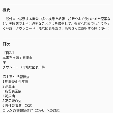
概要
一般外来で診察する機会の多い疾患を網羅．診断やよく使われる治療薬な
ど，実臨床で本当に必要なことだけを厳選して，豊富な図表でわかりやす
く解説！ダウンロード可能な図表もあり，患者さんに説明する時に便利！
目次
【目次】
本書を推薦する理由
序
ダウンロード可能な図表一覧
第１章 生活習慣病
1 動脈硬化性疾患
2 高血圧
3 脂質異常症
4 糖尿病
5 高尿酸血症
6 慢性腎臓病（CKD）
コラム 診療報酬改定（2024）への対応