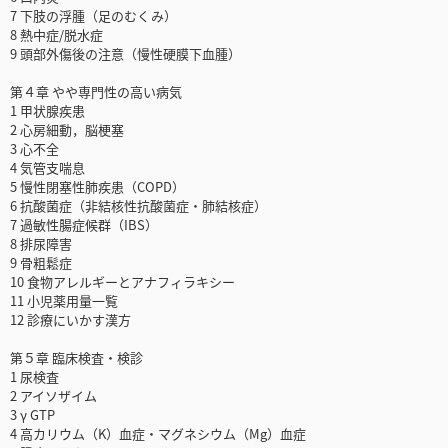
7 下肢の浮腫（足のむくみ）
8 熱中症/脱水症
9 頭部外傷後の注意（慢性硬膜下血腫）
第４章 やや専門性の高い病気
1 甲状腺疾患
2 心房細動，脳梗塞
3 心不全
4 気管支喘息
5 慢性閉塞性肺疾患（COPD）
6 抗酸菌症（非結核性抗酸菌症・肺結核症）
7 過敏性腸症候群（IBS）
8 排尿障害
9 骨粗鬆症
10 食物アレルギーとアナフィラキシー
11 小児薬用量一覧
12 診療にいかす漢方
第５章 臨床検査・検診
1 尿検査
2 アイソザイム
3 γ GTP
4 高カリウム（K）血症・マグネシウム（Mg）血症