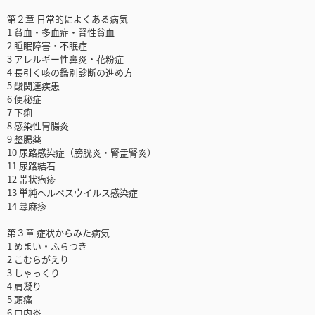
第２章 日常的によくある病気
1 貧血・多血症・腎性貧血
2 睡眠障害・不眠症
3 アレルギー性鼻炎・花粉症
4 長引く咳の鑑別診断の進め方
5 酸関連疾患
6 便秘症
7 下痢
8 感染性胃腸炎
9 整腸薬
10 尿路感染症（膀胱炎・腎盂腎炎）
11 尿路結石
12 帯状疱疹
13 単純ヘルペスウイルス感染症
14 蕁麻疹
第３章 症状からみた病気
1 めまい・ふらつき
2 こむらがえり
3 しゃっくり
4 肩凝り
5 頭痛
6 口内炎