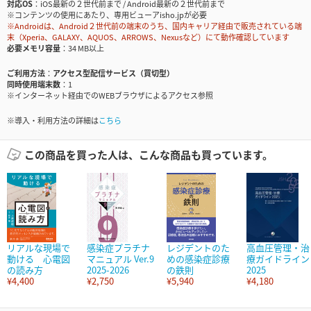
対応OS
iOS最新の２世代前まで / Android最新の２世代前まで
※コンテンツの使用にあたり、専用ビューアisho.jpが必要
※Androidは、Android２世代前の端末のうち、国内キャリア経由で販売されている端
末（Xperia、GALAXY、AQUOS、ARROWS、Nexusなど）にて動作確認しています
必要メモリ容量
34 MB以上
ご利用方法
アクセス型配信サービス（買切型）
同時使用端末数
1
※インターネット経由でのWEBブラウザによるアクセス参照
※導入・利用方法の詳細は
こちら
この商品を買った人は、こんな商品も買っています。
リアルな現場で
感染症プラチナ
レジデントのた
高血圧管理・治
動ける 心電図
マニュアル Ver.9
めの感染症診療
療ガイドライン
の読み方
2025-2026
の鉄則
2025
¥4,400
¥2,750
¥5,940
¥4,180