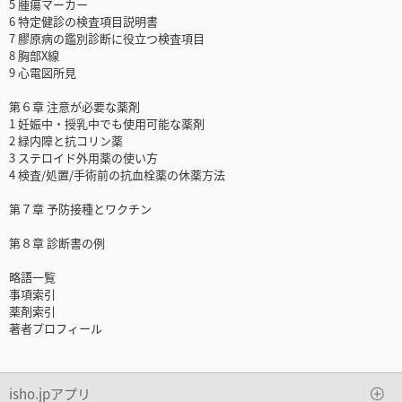
5 腫瘍マーカー
6 特定健診の検査項目説明書
7 膠原病の鑑別診断に役立つ検査項目
8 胸部X線
9 心電図所見
第６章 注意が必要な薬剤
1 妊娠中・授乳中でも使用可能な薬剤
2 緑内障と抗コリン薬
3 ステロイド外用薬の使い方
4 検査/処置/手術前の抗血栓薬の休薬方法
第７章 予防接種とワクチン
第８章 診断書の例
略語一覧
事項索引
薬剤索引
著者プロフィール
isho.jpアプリ