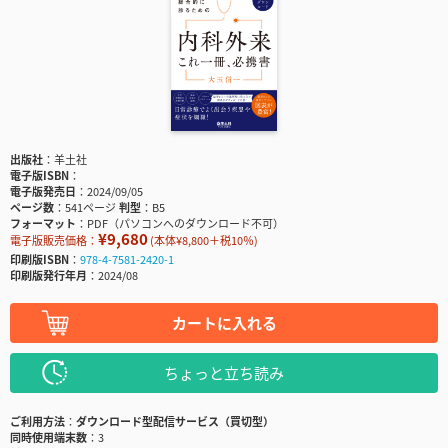
出版社
羊土社
電子版ISBN
電子版発売日
2024/09/05
ページ数
541ページ
判型
B5
フォーマット
PDF（パソコンへのダウンロード不可）
¥9,680
電子版販売価格：
(本体¥8,800＋税10％)
印刷版ISBN
978-4-7581-2420-1
印刷版発行年月
2024/08
カートに入れる
ちょっと立ち読み
ご利用方法
ダウンロード型配信サービス（買切型）
同時使用端末数
3