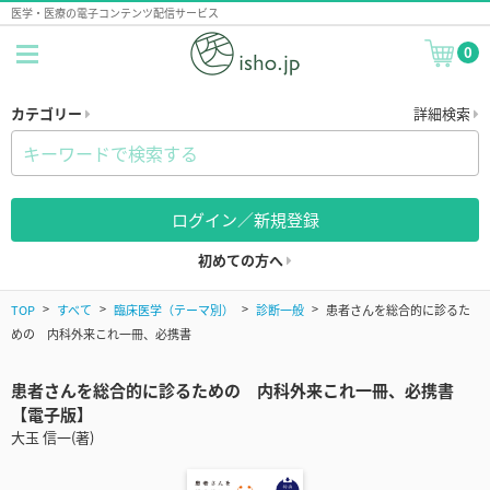
医学・医療の電子コンテンツ配信サービス
0
カテゴリー
詳細検索
ログイン／新規登録
初めての方へ
TOP
すべて
臨床医学（テーマ別）
診断一般
患者さんを総合的に診るた
めの 内科外来これ一冊、必携書
患者さんを総合的に診るための 内科外来これ一冊、必携書
【電子版】
大玉 信一(著)