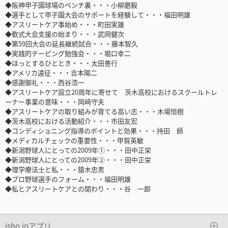
◆阪神甲子園球場のベンチ裏・・・小柳磨毅
◆選手として甲子園大会のサポートを経験して・・・福田明雄
◆アスリートケア事始め・・・町田実雄
◆軟式大会支援の始まり・・・武岡健次
◆第59回大会の延長継続試合・・・藤本智久
◆実践的テーピング勉強会・・・堀口幸二
◆ほっとするひととき・・・太田善行
◆アメリカ遠征・・・吉本陽二
◆感謝御礼・・・西谷浩一
◆アスリートケア設立20周年に寄せて 茨木高校におけるスクールトレ
ーナー事業の意味・・・岡﨑守夫
◆アスリートケアの取り組みが育てる高い志・・・木場恒樹
◆茨木高校における活動紹介・・・市田友宏
◆コンディショニング指導のポイントと効果・・・持田 師
◆メディカルチェックの重要性・・・甲賀英敏
◆新潟野球人にとっての2009年①・・・田中正栄
◆新潟野球人にとっての2009年②・・・田中正栄
◆理学療法士と私・・・猿木忠男
◆プロ野球選手のフォーム・・・福田明雄
◆私とアスリートケアとの関わり・・・谷 一郎
isho.jpアプリ