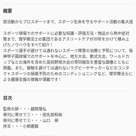
概要
部活動からプロスポーツまで、スポーツ生命を守るサポート活動の集大成
スポーツ現場でのサポートに必要な知識・評価方法・物品から熱中症対
策まで、理学療法士の集団であるアスリートケアが20年をかけて積み上
げたノウハウをすべて紹介 !
スポーツ選手が避けては通れないスポーツ障害の治療と予防について、阪
神甲子園球場でのサポートを中心に、地方大会、軟式大会、ワールドカ
ップなどの海外を含めた高校野球大会の帯同報告を豊富な画像とともに
掲載。また、接触を避けては通れないラグビーやサッカーなどのコンタ
クトスポーツの損傷予防のためのコンディショニングなど、理学療法士に
よる健康支援の情報が満載です !
目次
監修の辞・・・越智隆弘
発刊に寄せて①・・・田名部和裕
発刊に寄せて②・・・山口 禎
序文・・・小柳磨毅