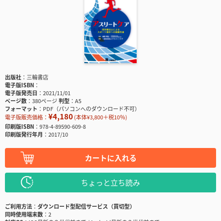
出版社
三輪書店
電子版ISBN
電子版発売日
2021/11/01
ページ数
380ページ
判型
A5
フォーマット
PDF（パソコンへのダウンロード不可）
¥4,180
電子版販売価格：
(本体¥3,800＋税10％)
印刷版ISBN
978-4-89590-609-8
印刷版発行年月
2017/10
カートに入れる
ちょっと立ち読み
ご利用方法
ダウンロード型配信サービス（買切型）
同時使用端末数
2