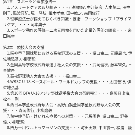
第1章 スポーツと理学療法士
1.アスリートケアの取り組み・・・小柳磨毅, 中江徳彦, 吉本陽二, 田中
則子, 難波真紀, 境 隆弘, 椎木孝幸, 田中敏之, 森岡俊行
2.理学療法士が備えておくべき知識・技術―ワークショップ「プライマ
リケア」・・・岡本典子
3.スポーツ動作の評価―二次元画像を用いた定量的評価の開発・・・来
田晃幸
第2章 競技大会の支援
1.阪神甲子園球場における高校野球の支援・・・堀口幸二, 元脇周也, 伊
佐地弘基,小柳磨毅
2.全国高等学校軟式野球選手権大会の支援・・・武岡健次, 藤本智久, 三
星健吾
3.高校野球地方大会の支援・・・堀口幸二
4.WBSC U-18 ベースボール・ワールドカップの支援・・・太田善行, 伊
佐地弘基
5.第10回 BFA U-18アジア野球選手権大会の帯同報告・・・齋藤日出海,
松本 剛
6.西日本学童軟式野球大会・高野山旗全国学童軟式野球大会の支
援・・・森岡俊行, 小柳磨毅
7.熱中症予防・けいれん症状への対策・・・元脇周也, 堀口幸二, 野谷
優, 小柳磨毅
8.四万十川ウルトラマラソンの支援・・・町田実雄, 中川誠一, 松浦 康