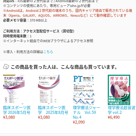
対応OS
iOS最新の２世代前まで / Android最新の２世代前まで
※コンテンツの使用にあたり、専用ビューアisho.jpが必要
※Androidは、Android２世代前の端末のうち、国内キャリア経由で販売されている端
末（Xperia、GALAXY、AQUOS、ARROWS、Nexusなど）にて動作確認しています
必要メモリ容量
370 MB以上
ご利用方法
アクセス型配信サービス（買切型）
同時使用端末数
1
※インターネット経由でのWEBブラウザによるアクセス参照
※導入・利用方法の詳細は
こちら
この商品を買った人は、こんな商品も買っています。
臨床スポーツ医
臨床スポーツ医
理学療法ジャー
理学療法超音波
学 2026年5月号
学 2025年8月号
ナル Vol.59
学 vol.2
¥3,080
¥3,080
No.4
¥6,490
¥2,090