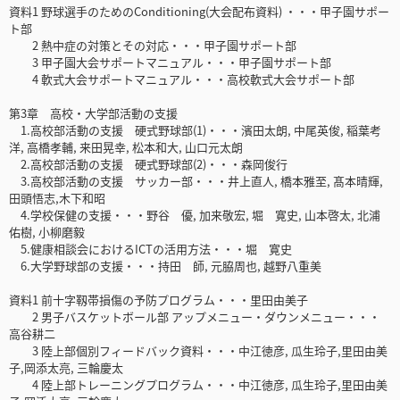
資料1 野球選手のためのConditioning(大会配布資料) ・・・甲子園サポー
ト部
2 熱中症の対策とその対応・・・甲子園サポート部
3 甲子園大会サポートマニュアル・・・甲子園サポート部
4 軟式大会サポートマニュアル・・・高校軟式大会サポート部
第3章 高校・大学部活動の支援
1.高校部活動の支援 硬式野球部(1)・・・濱田太朗, 中尾英俊, 稲葉考
洋, 高橋孝輔, 来田晃幸, 松本和大, 山口元太朗
2.高校部活動の支援 硬式野球部(2)・・・森岡俊行
3.高校部活動の支援 サッカー部・・・井上直人, 橋本雅至, 髙本晴輝,
田頭悟志,木下和昭
4.学校保健の支援・・・野谷 優, 加来敬宏, 堀 寛史, 山本啓太, 北浦
佑樹, 小柳磨毅
5.健康相談会におけるICTの活用方法・・・堀 寛史
6.大学野球部の支援・・・持田 師, 元脇周也, 越野八重美
資料1 前十字靱帯損傷の予防プログラム・・・里田由美子
2 男子バスケットボール部 アップメニュー・ダウンメニュー・・・
高谷耕二
3 陸上部個別フィードバック資料・・・中江徳彦, 瓜生玲子,里田由美
子,岡添太亮, 三輪慶太
4 陸上部トレーニングプログラム・・・中江徳彦, 瓜生玲子,里田由美