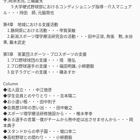
子,岡添太亮, 三輪慶太
5 大学硬式野球部におけるコンディショニング指導―介入マニュア
ル・・・持田 師, 元脇周也
第4章 地域における支援活動
1.静岡県における活動・・・甲賀英敏
2.新潟スポーツ理学療法研究会の活動・・・田中正栄, 角張 勲, 水谷
準, 蕪木武史
第5章 実業団スポーツ・プロスポーツの支援
1.プロ野球球団の支援・・・境 隆弘
2.プロ野球選手の支援・・・福田明雄, 小柳磨毅
3.女子ラグビーの支援・・・磯あすか
Column
◆法人設立・・・中江徳彦
◆学生会員とのやりとり・・・吉本陽二
◆お小遣い帳・・・田中則子
◆会員歴18年の思い出・・・田中敏之
◆スポーツ理学療法研修施設から・・・椎木孝幸
◆ある選手の言葉―僕がチームから熱中症は出させませんから・・・岡
本典子
◆スタンドからの甲子園・・・堀口幸二
◆高校野球との関わり・・・小柳磨毅