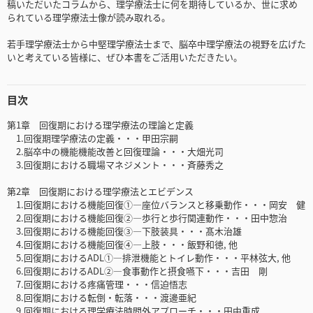
稿いただいたコラムから、理学療法士に何を期待しているか、世に求め
られている理学療法士像が読み取れる。
若手理学療法士から中堅理学療法士まで、脳卒中理学療法の視野を広げた
いと考えている皆様に、ぜひ本書をご活用いただきたい。
目次
第1章 回復期における理学療法の理論と定義
1.回復期理学療法の定義・・・甲田宗嗣
2.脳卒中の機能機能改善と回復理論・・・大畑光司
3.回復期における職場マネジメント・・・斉藤秀之
第2章 回復期における理学療法とエビデンス
1.回復期における機能回復①―座位バランスと移乗動作・・・岡安 健
2.回復期における機能回復②―歩行と歩行関連動作・・・田中惣治
3.回復期における機能回復③―下肢装具・・・髙木治雄
4.回復期における機能回復④―上肢・・・飯野和徳, 他
5.回復期におけるADL①―排泄機能とトイレ動作・・・平林弦大, 他
6.回復期におけるADL②―食事動作と摂食嚥下・・・吉田 剛
7.回復期における疼痛管理・・・信迫悟志
8.回復期における転倒・転落・・・渡邊亜紀
9.回復期における理学療法時間外アプローチ・・・田中重成