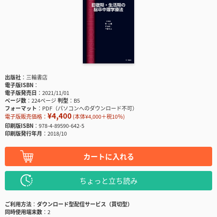
出版社
三輪書店
電子版ISBN
電子版発売日
2021/11/01
ページ数
224ページ
判型
B5
フォーマット
PDF（パソコンへのダウンロード不可）
¥4,400
電子版販売価格：
(本体¥4,000＋税10％)
印刷版ISBN
978-4-89590-642-5
印刷版発行年月
2018/10
カートに入れる
ちょっと立ち読み
ご利用方法
ダウンロード型配信サービス（買切型）
同時使用端末数
2