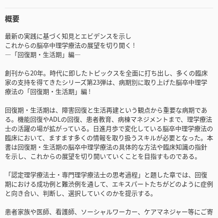
概要
最新の実践に基づく知見とエビデンスを示し
これからの脳卒中理学療法の展望を切り開く !
―「回復期・生活期」編―
創刊から20年。時代に即したトピックスを全面に打ち出し、多くの臨床
家の支持を得てきたシリーズ第23弾は、病期別に取り上げた脳卒中理学
療法の「回復期・生活期」編 !
回復期・生活期は、障害回復と生活再建という観点から重要な病期であ
る。機能回復やADLの回復、患者教育、病棟マネジメントまで、理学療法
士の活躍の場が拡がっている。日進月歩で変化している脳卒中理学療法の
臨床において、ますます多くの情報を取り扱うスキルが必要となった。本
書は回復期・生活期の脳卒中理学療法の具体的な方法や臨床知識の指針
を示し、これからの展望を切り開いていくことを目指すものである。
「認定理学療法士・専門理学療法士の思考過程」と題した章では、回復
期における成功例と難渋例を通して、エキスパートたちがどのように症例
と向き合い、判断し、選択していくのかを提示する。
患者家族や医師、看護師、ソーシャルワーカー、ケアマネジャー等にご寄