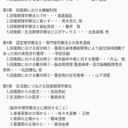
第3章 回復期における機器利用
1.回復期理学療法とrTM・・・渡邉基起
2.回復期理学療法と車いす・・・青木克久, 他
3.回復期理学療法と福祉用具・・・藤井 智
4.回復期・生活期理学療法とロボティクス ・・・北島昌輝, 他
第4章 認定理学療法士・専門理学療法士の思考過程
1.回復期における成功例①―重度の身体機能障害により座位保持困難で
あった例の実用歩行獲得・・・甲田宗嗣
2.回復期における成功例②―若年脳卒中者に対する復職・・・片山 旭
3.回復期における難渋例①―脳血管障害:重度麻痺・高次脳機能障害合
併例・・・松田雅弘, 他
4.回復期における難渋例②―重症例の在宅復帰・・・山下浩樹
第5章 生活期につなげる回復期理学療法
1.回復期からの提言・・・友田秀紀
2.生活期からの提言・・・飯島弥生
〔脳卒中理学療法士に期待すること〕
1.患者家族の立場から・・・佐々木良勝 ・ 正枝
2.医師の立場から・・・橋本茂樹
3.看護師の立場から・・・菊池由香