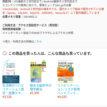
対応OS
iOS最新の２世代前まで / Android最新の２世代前まで
※コンテンツの使用にあたり、専用ビューアisho.jpが必要
※Androidは、Android２世代前の端末のうち、国内キャリア経由で販売されている端
末（Xperia、GALAXY、AQUOS、ARROWS、Nexusなど）にて動作確認しています
必要メモリ容量
108 MB以上
ご利用方法
アクセス型配信サービス（買切型）
同時使用端末数
1
※インターネット経由でのWEBブラウザによるアクセス参照
※導入・利用方法の詳細は
こちら
この商品を買った人は、こんな商品も買っています。
生活期のリハビ
極める脳卒中の
リハビリテーシ
リテーション医
理学療法
ョン リスク管理
学・医療テキ...
¥5,500
ハンドブック...
¥3,520
¥4,620