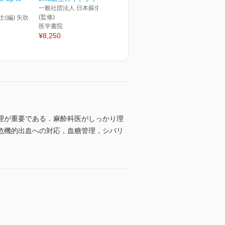
一般社団法人 日本蘇生協議会
(監修)
士(編) 矢吹
医学書院
¥8,250
理が重要である．麻酔科医がしっかり理
危機的出血への対応，血糖管理，シバリ