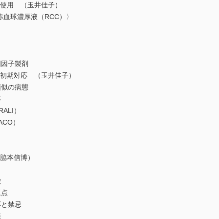
正使用 （玉井佳子）
血球濃厚液（RCC）〉
因子製剤
と初期対応 （玉井佳子）
似の病態
応
LI）
CO）
（脇本信博）
徴
点
と禁忌
際