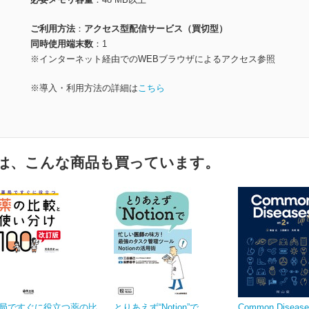
ご利用方法
アクセス型配信サービス（買切型）
同時使用端末数
1
※インターネット経由でのWEBブラウザによるアクセス参照
※導入・利用方法の詳細は
こちら
は、こんな商品も買っています。
局ですぐに役立つ薬の比
とりあえず“Notion”で
Common Disease