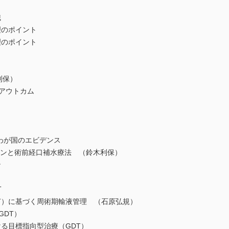
識
のポイント
のポイント
利保）
アウトカム
わが国のエビデンス
インと術前経口補水療法 （鈴木利保）
ン
T
T）に基づく周術期輸液管理 （石原弘規）
DT）
目標指向型治療（GDT）