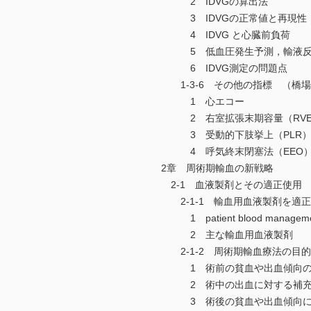
2 IDVGの算出法
3 IDVGの正常値と再現性
4 IDVG と心臓前負荷
5 低血圧発生予測，輸液反
6 IDVG測定の問題点
1-3-6 その他の指標 （橋
1 心エコー
2 右室拡張末期容量（RVED
3 受動的下肢挙上（PLR
4 呼気終末閉塞法（EEO
2章 周術期輸血の新戦略
2-1 血液製剤とその適正使用
2-1-1 輸血用血液製剤を適
1 patient blood manag
2 主な輸血用血液製剤
2-1-2 周術期輸血療法の目
1 術前の貧血や出血傾向の
2 術中の出血に対する補充
3 術後の貧血や出血傾向に