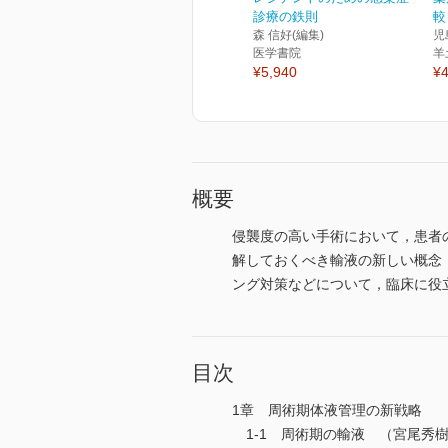
診療の鉄則
較
森 信好(編集)
児
医学書院
羊
¥5,940
¥4
概要
侵襲度の高い手術において，患者
解しておくべき輸液の新しい概念
ング対策などについて，臨床に役
目次
1章 周術期体液管理の新戦略
1-1 周術期の輸液 （宮尾秀