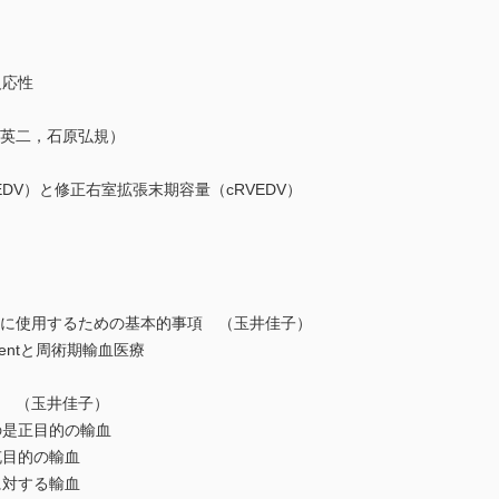
応性
場英二，石原弘規）
V）と修正右室拡張末期容量（cRVEDV）
）
）
正に使用するための基本的事項 （玉井佳子）
ementと周術期輸血医療
的 （玉井佳子）
是正目的の輸血
目的の輸血
対する輸血