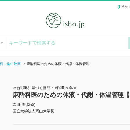
初め
ー
科・集中治療
麻酔科医のための体液・代謝・体温管理
≪新戦略に基づく麻酔・周術期医学≫
麻酔科医のための体液・代謝・体温管理【
森田 潔(監修)
国立大学法人岡山大学長