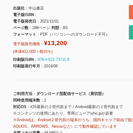
出版社
中山書店
電子版ISBN
電子版発売日
2021/11/01
ページ数
288ページ
判型
B5
フォーマット
PDF（パソコンへのダウンロード不可）
¥13,200
電子版販売価格：
(本体¥12,000＋税10％)
印刷版ISBN
978-4-521-73711-9
印刷版発行年月
2014/08
ご利用方法
ダウンロード型配信サービス（買切型）
同時使用端末数
2
対応OS
iOS最新の２世代前まで / Android最新の２世代前まで
※コンテンツの使用にあたり、専用ビューアisho.jpが必要
※Androidは、Android２世代前の端末のうち、国内キャリア経由で販
AQUOS、ARROWS、Nexusなど）にて動作確認しています
必要メモリ容量
48 MB以上