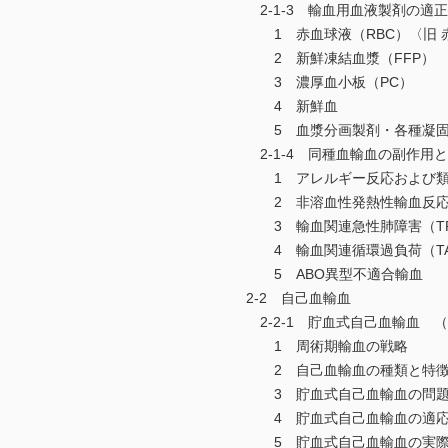
2-1-3 輸血用血液製剤の適
1 赤血球液（RBC）〈旧 赤
2 新鮮凍結血漿（FFP）
3 濃厚血小板（PC）
4 新鮮血
5 血漿分画製剤・各種凝固
2-1-4 同種血輸血の副作用
1 アレルギー反応および類
2 非溶血性発熱性輸血反
3 輸血関連急性肺障害（TRA
4 輸血関連循環過負荷（TA
5 ABO異型不適合輸血
2-2 自己血輸血
2-2-1 貯血式自己血輸血 
1 周術期輸血の戦略
2 自己血輸血の種類と特
3 貯血式自己血輸血の問題
4 貯血式自己血輸血の適応
5 貯血式自己血輸血の実