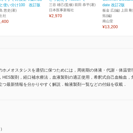
と使い分け100 改訂版
三谷 雄己(監修) 前田 恭平(著)
date 改訂2版
日本医事新報社
島 悠史(著)
板金 広(編) 上田 剛
¥2,970
土社
拓(編)
,400
南山堂
¥13,200
のホメオスタシスを適切に保つためには，周術期の体液・代謝・体温管
，HES製剤，経口補水療法，血液製剤の適正使用，希釈式自己血輸血，
立つ最新情報を分かりやすく解説．輸液製剤一覧などの付録を収載．
樹）