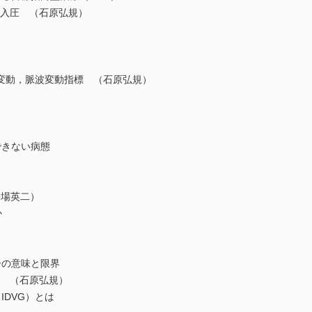
楔入圧 （石原弘規）
圧変動，脈波変動指標 （石原弘規）
きない病態
橋場英二）
か
の意味と限界
量 （石原弘規）
DVG）とは