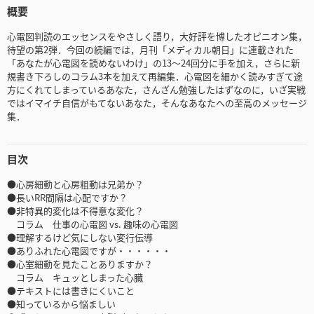
概要
心電図判読のエッセンスをやさしく語り，大好評を博したオピニオン集，
待望の第2弾．今回の続編では，月刊「メディカル朝日」に連載された
「あなたが心電図を読めないわけ」の13～24回分に手を加え，さらに新
規書き下ろしのコラム3本を加えて再編集．心電図を細かく読みすぎて途
方にくれてしまっているあなた，さんざん勉強したはずなのに，いざ実戦
ではイマイチ自信がもてないあなた，そんなあなたへの至高のメッセージ
集．
目次
●心房細動と心房粗動は兄弟か？
●長いRR間隔は心配ですか？
●非特異的変化は不得意な変化？
コラム 仕事の心電図 vs. 趣味の心電図
●理解するけど気にしない変行伝導
●ありふれた心電図ですが・・・・・・
●心室細動を見たことありますか？
コラム キュッとしまった心臓
●テキストには書きにくいこと
●知っているから悩ましい