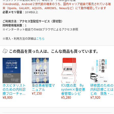
※Androidは、Android２世代前の端末のうち、国内キャリア経由で販売されている端
末（Xperia、GALAXY、AQUOS、ARROWS、Nexusなど）にて動作確認しています
必要メモリ容量
10 MB以上
ご利用方法
アクセス型配信サービス（買切型）
同時使用端末数
1
※インターネット経由でのWEBブラウザによるアクセス参照
※導入・利用方法の詳細は
こちら
この商品を買った人は、こんな商品も買っています。
ホスピタリスト
重症患者管理マ
ICU医の素 By
研修医のための
のための内科診
ニュアル
system×重症患
内科診療ことは
療フローチャ...
¥7,150
者管理レシピ
じめ 救急・...
¥8,800
¥5,280
¥7,920