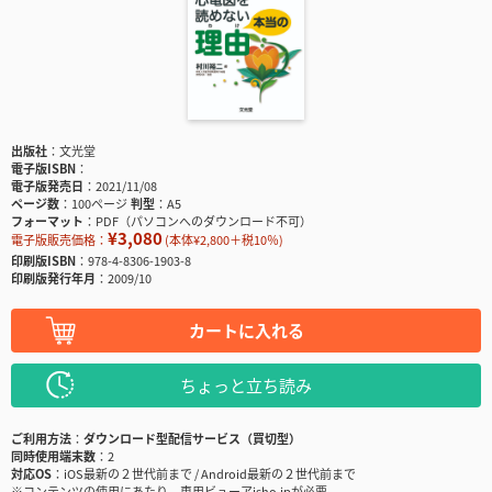
出版社
文光堂
電子版ISBN
電子版発売日
2021/11/08
ページ数
100ページ
判型
A5
フォーマット
PDF（パソコンへのダウンロード不可）
¥3,080
電子版販売価格：
(本体¥2,800＋税10％)
印刷版ISBN
978-4-8306-1903-8
印刷版発行年月
2009/10
カートに入れる
ちょっと立ち読み
ご利用方法
ダウンロード型配信サービス（買切型）
同時使用端末数
2
対応OS
iOS最新の２世代前まで / Android最新の２世代前まで
※コンテンツの使用にあたり、専用ビューアisho.jpが必要