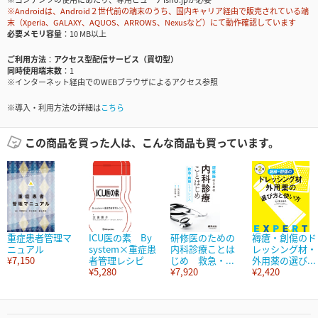
※Androidは、Android２世代前の端末のうち、国内キャリア経由で販売されている端
末（Xperia、GALAXY、AQUOS、ARROWS、Nexusなど）にて動作確認しています
必要メモリ容量
10 MB以上
ご利用方法
アクセス型配信サービス（買切型）
同時使用端末数
1
※インターネット経由でのWEBブラウザによるアクセス参照
※導入・利用方法の詳細は
こちら
この商品を買った人は、こんな商品も買っています。
重症患者管理マ
ICU医の素 By
研修医のための
褥瘡・創傷のド
ニュアル
system×重症患
内科診療ことは
レッシング材・
¥7,150
者管理レシピ
じめ 救急・...
外用薬の選び...
¥5,280
¥7,920
¥2,420