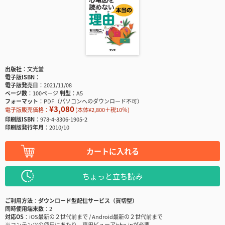
出版社
文光堂
電子版ISBN
電子版発売日
2021/11/08
ページ数
100ページ
判型
A5
フォーマット
PDF（パソコンへのダウンロード不可）
¥3,080
電子版販売価格：
(本体¥2,800＋税10％)
印刷版ISBN
978-4-8306-1905-2
印刷版発行年月
2010/10
カートに入れる
ちょっと立ち読み
ご利用方法
ダウンロード型配信サービス（買切型）
同時使用端末数
2
対応OS
iOS最新の２世代前まで / Android最新の２世代前まで
※コンテンツの使用にあたり、専用ビューアisho.jpが必要