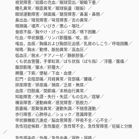
視覚障害／結膜の充血／眼球突出／眼瞼下垂／
瞳孔異常／眼底異常／眼球振盪（眼振）／
眼球運動障害／顔面痛／聴覚障害／鼻漏・鼻閉／
鼻出血／嗅覚障害／味覚障害／舌の異常／
咽頭痛／嗄声／いびき／悪心・嘔吐／
食欲不振／胸やけ・げっぷ／口渇／嚥下困難／
吐血／甲状腺腫／リンパ節腫脹／咳，痰／
喀血，血痰／胸痛および胸部圧迫感／乳房のしこり／呼吸困難／
喘鳴／胸水／動悸，脈拍異常／高血圧／
低血圧／脱水／チアノーゼ／静脈怒張／
くも状血管腫，手掌紅斑／ばち状指（ばち指）／浮腫／腹痛／
腹部膨隆／腹水／肝腫大／
脾腫／下痢／便秘／下血・血便／
肛門・会陰部痛／月経異常／背部痛／腰痛／
排尿障害／排尿痛／頻尿／乏尿・無尿／
血尿／四肢痛／関節痛／末梢血行異常／
知能障害／失語・失行・失認／もの忘れ／痙攣／
構音障害／運動麻痺／感覚障害／筋脱力／
筋萎縮／筋緊張異常／運動失調／不随意運動／
歩行障害／心肺停止／ショック／意識障害／
甲状腺機能亢進症／脳血管障害／呼吸不全／心不全／
急性冠症候群／急性腹症／急性腎不全，急性腎障害／妊娠と分娩
／
急性感染症／外傷／急性中毒／誤飲・誤嚥／