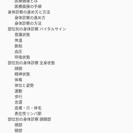
医療面接とは
医療面接の手順
身体診察の進め方と方法
身体診察の進め方
身体診察の方法
部位別の身体診察 バイタルサイン
意識状態
体温
脈拍
血圧
呼吸状態
部位別の身体診察 全身状態
顔貌
精神状態
体格
体位と姿勢
運動
歩行
言語
皮膚・爪・体毛
表在性リンパ節
部位別の身体診察 頭頸部
頭部
頸部