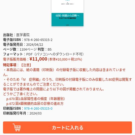
出版社
医学書院
電子版ISBN
978-4-260-65315-2
電子版発売日
2024/04/22
ページ数
1104ページ
判型
B5
フォーマット
PDF（パソコンへのダウンロード不可）
¥11,000
電子版販売価格：
(本体¥10,000＋税10％)
特記事項
【注意】
・本商品には、紙の書籍（印刷版）の付録電子版に収載した内容は含まれていませ
ん。
・そのため「IV 症例編」のうち、印刷版の付録電子版にのみ収載した80症例は閲覧す
ることができませんのでご注意ください。
電子版では著作権上の問題により以下の図が掲載されておりません。
どうかご了承ください。
p.670 図1血尿陽性者の頻度（年齢層別）
p.672 図4顕微鏡的血尿の診察の進め方
印刷版ISBN
978-4-260-05315-0
印刷版発行年月
2024/03
カートに入れる