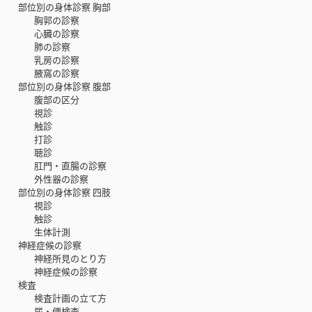
部位別の身体診察 胸部
胸郭の診察
心臓の診察
肺の診察
乳房の診察
腋窩の診察
部位別の身体診察 腹部
腹部の区分
視診
触診
打診
聴診
肛門・直腸の診察
外性器の診察
部位別の身体診察 四肢
視診
触診
生体計測
神経症候の診察
神経所見のとり方
神経症候の診察
検査
検査計画の立て方
尿・便検査