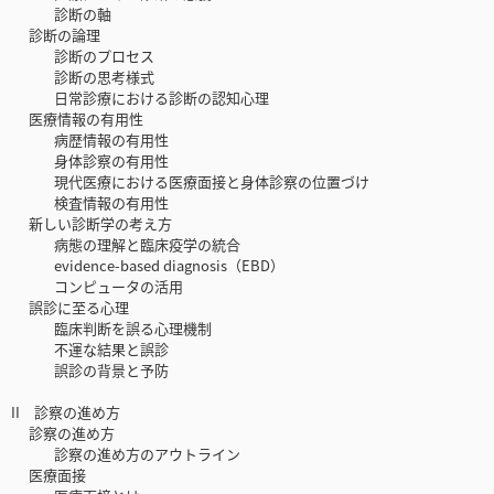
診断の軸
診断の論理
診断のプロセス
診断の思考様式
日常診療における診断の認知心理
医療情報の有用性
病歴情報の有用性
身体診察の有用性
現代医療における医療面接と身体診察の位置づけ
検査情報の有用性
新しい診断学の考え方
病態の理解と臨床疫学の統合
evidence-based diagnosis（EBD）
コンピュータの活用
誤診に至る心理
臨床判断を誤る心理機制
不運な結果と誤診
誤診の背景と予防
II 診察の進め方
診察の進め方
診察の進め方のアウトライン
医療面接