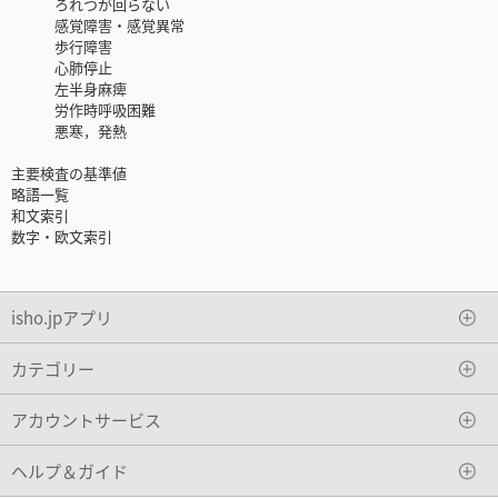
ろれつが回らない
感覚障害・感覚異常
歩行障害
心肺停止
左半身麻痺
労作時呼吸困難
悪寒，発熱
主要検査の基準値
略語一覧
和文索引
数字・欧文索引
isho.jpアプリ
カテゴリー
アカウントサービス
ヘルプ＆ガイド