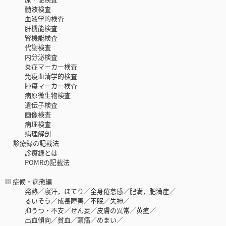
髄液検査
血液学的検査
肝機能検査
腎機能検査
代謝検査
内分泌検査
炎症マーカー検査
免疫血清学的検査
腫瘍マーカー検査
病原微生物検査
遺伝子検査
画像検査
病理検査
病理解剖
診療録の記載法
診療録とは
POMRの記載法
III 症候・病態編
発熱／寝汗，ほてり／全身倦怠感／肥満，肥満症／
るいそう／成長障害／不眠／失神／
抑うつ・不安／せん妄／皮膚の異常／黄疸／
出血傾向／貧血／頭痛／めまい／