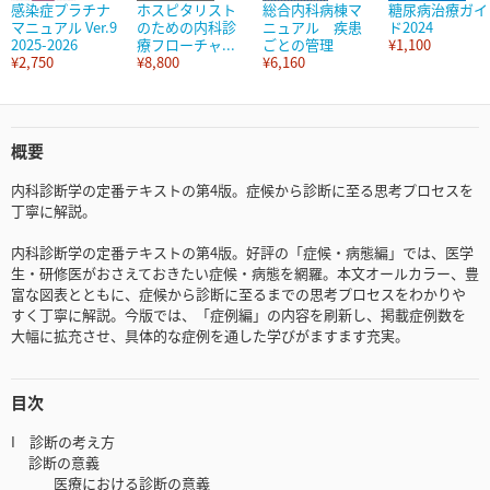
感染症プラチナ
ホスピタリスト
総合内科病棟マ
糖尿病治療ガイ
マニュアル Ver.9
のための内科診
ニュアル 疾患
ド2024
2025-2026
療フローチャ...
ごとの管理
¥1,100
¥2,750
¥8,800
¥6,160
概要
内科診断学の定番テキストの第4版。症候から診断に至る思考プロセスを
丁寧に解説。
内科診断学の定番テキストの第4版。好評の「症候・病態編」では、医学
生・研修医がおさえておきたい症候・病態を網羅。本文オールカラー、豊
富な図表とともに、症候から診断に至るまでの思考プロセスをわかりや
すく丁寧に解説。今版では、「症例編」の内容を刷新し、掲載症例数を
大幅に拡充させ、具体的な症例を通した学びがますます充実。
目次
I 診断の考え方
診断の意義
医療における診断の意義