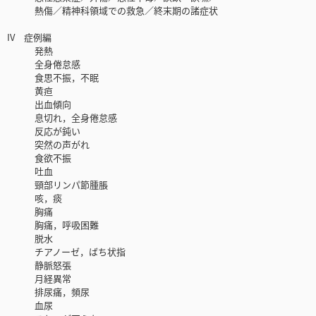
熱傷／精神科領域での救急／終末期の諸症状
IV 症例編
発熱
全身倦怠感
食思不振，不眠
黄疸
出血傾向
息切れ，全身倦怠感
反応が鈍い
突然の声がれ
食欲不振
吐血
頸部リンパ節腫脹
咳，痰
胸痛
胸痛，呼吸困難
脱水
チアノーゼ，ばち状指
静脈怒張
月経異常
排尿痛，頻尿
血尿