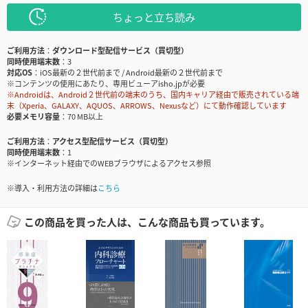
ちょっと立ち読み
ご利用方法
ダウンロード型配信サービス（買切型）
同時使用端末数
3
対応OS
iOS最新の２世代前まで / Android最新の２世代前まで
※コンテンツの使用にあたり、専用ビューアisho.jpが必要
※Androidは、Android２世代前の端末のうち、国内キャリア経由で販売されている端
末（Xperia、GALAXY、AQUOS、ARROWS、Nexusなど）にて動作確認しています
必要メモリ容量
70 MB以上
ご利用方法
アクセス型配信サービス（買切型）
同時使用端末数
1
※インターネット経由でのWEBブラウザによるアクセス参照
※導入・利用方法の詳細は
こちら
この商品を買った人は、こんな商品も買っています。