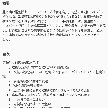
概要
腫瘍病理鑑別診断アトラスシリーズ「食道癌」，待望の第2版．2012年の
初版以降，2019年にはWHO分類第5版が発行されるなど，食道癌の臨床・
病理を取り巻く環境は日々変化している．本改訂版では，食道病理のエ
キスパートが精選した病理写真とともに，定義や概念，診断上の要点を解
説．食道癌病理診断の標準化を図りつつ鑑別ポイントをも網羅し，臨床
との連携では欠かせない内視鏡診断や治療法のトピックもアップデート
した．
目次
第1部 検鏡前の確認事項
Ⅰ．取扱い規約組織学的分類とWHO組織分類
1．取扱い規約分類，WHO分類を理解する上で知っておきたい基礎知
識
2．食道癌取扱い規約の変遷
3．WHO組織分類の変遷
4．上皮内腫瘍に関する取扱い規約分類とWHO分類の比較
Ⅱ．病理標本の取扱い方―標本整理・固定から切り出しまで
1．手術切除標本の取扱い
2．内視鏡的切除標本の取扱い