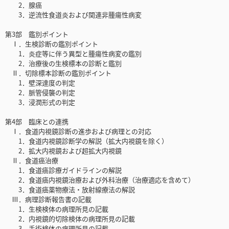
2．腺癌
3．逆流性食道炎および関連非腫瘍性病変
第3部 鑑別ポイント
Ⅰ．生検診断の鑑別ポイント
1．炎症等に伴う異型と腫瘍性病変の鑑別
2．治療後の生検標本の診断と鑑別
Ⅱ．切除標本診断の鑑別ポイント
1．壁深達度の判定
2．脈管侵襲の判定
3．浸潤形式の判定
第4部 臨床との連携
Ⅰ．食道内視鏡診断の進歩および病理との対応
1．食道内視鏡診断学の解説（拡大内視鏡を除く）
2．拡大内視鏡および超拡大内視鏡
Ⅱ．食道癌治療
1．食道癌診療ガイドラインの解説
2．食道癌内視鏡治療および外科治療（治療適応を含めて）
3．食道癌薬物療法・放射線療法の解説
Ⅲ．病理診断報告書の記載
1．生検検体の病理所見の記載
2．内視鏡的切除検体の病理所見の記載
3．手術検体の病理所見の記載