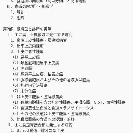
3．食道癌の肉眼型（病型分類）と肉眼観察
Ⅲ．食道の解剖学・組織学
1．解剖
2．組織
第2部 組織型と診断の実際
Ⅰ．主に扁平上皮領域に発生する病変
1．良性上皮性腫瘍・腫瘍様病変
2．扁平上皮内腫瘍
3．上皮性悪性腫瘍
（1）扁平上皮癌
（2）類基底細胞扁平上皮癌
（3）癌肉腫
（4）腺扁平上皮癌，粘表皮癌
（5）腺様囊胞癌およびその他の唾液腺型腫瘍
（6）神経内分泌腫瘍
（7）未分化癌
4．非上皮性腫瘍・腫瘍様病変
（1）顆粒細胞腫を含む神経性腫瘍，平滑筋腫，GIST，血管性腫瘍
（2）食道悪性黒色腫と食道メラノサイトーシス
（3）その他の食道非上皮性腫瘍・腫瘍様病変
5．他臓器腫瘍の食道への浸潤・転移
Ⅱ．主に食道胃接合部に発生する病変
1．Barrett食道，腺系異型上皮