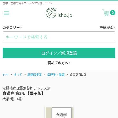
医学・医療の電子コンテンツ配信サービス
0
カテゴリー
詳細検索
ログイン／新規登録
初めての方へ
TOP
すべて
基礎医学系
病理学・腫瘍
食道癌 第2版
≪腫瘍病理鑑別診断アトラス≫
食道癌 第2版【電子版】
大橋 健一(編)