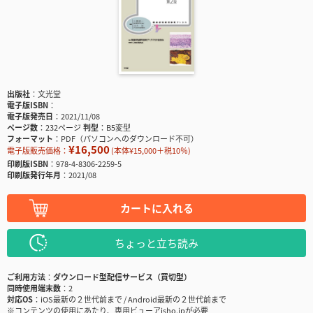
出版社
文光堂
電子版ISBN
電子版発売日
2021/11/08
ページ数
232ページ
判型
B5変型
フォーマット
PDF（パソコンへのダウンロード不可）
¥16,500
電子版販売価格：
(本体¥15,000＋税10％)
印刷版ISBN
978-4-8306-2259-5
印刷版発行年月
2021/08
カートに入れる
ちょっと立ち読み
ご利用方法
ダウンロード型配信サービス（買切型）
同時使用端末数
2
対応OS
iOS最新の２世代前まで / Android最新の２世代前まで
※コンテンツの使用にあたり、専用ビューアisho.jpが必要