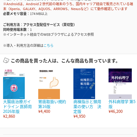
※Androidは、Android２世代前の端末のうち、国内キャリア経由で販売されている端
末（Xperia、GALAXY、AQUOS、ARROWS、Nexusなど）にて動作確認しています
必要メモリ容量
174 MB以上
ご利用方法
アクセス型配信サービス（買切型）
同時使用端末数
1
※インターネット経由でのWEBブラウザによるアクセス参照
※導入・利用方法の詳細は
こちら
この商品を買った人は、こんな商品も買っています。
大腸癌治療ガイ
胃癌取扱い規約
病棟指示と頻用
外科病理学 第5
ドライン 医師用
第16版
薬の使い方 決
版
2026年版
¥4,400
定版
¥46,200
¥2,860
¥4,950