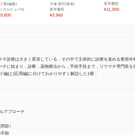
医学書院
口 毅(編集)
大塚 篤司(著者)
¥11,000
ジカルビュー社
医学書院
9,800
¥3,960
マチ診療は大きく変容している．その中で主体的に診療を進める整形外
ーチに始まり，診断，薬物療法から，手術手技まで，リウマチ専門医を
ド編]と[応用編]に分けてわかりやすく解説した1冊．
カルアプローチ
関節）
の手順