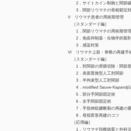
2．サイトカイン制御と関節破
3．関節リウマチの骨粗鬆症
V リウマチ患者の周術期管理
［スタンダード編］
1．関節リウマチの周術期管理
2．免疫抑制薬・生物学的製剤
3．感染対策
VI リウマチ上肢・脊椎の再建手
［スタンダード編］
1．肘関節の滑膜切除・関節形
2．表面置換型人工肘関節
3．半拘束型人工肘関節
4．modified Sauve-Kapandji
5．部分手関節固定術
6．全手関節固定術
7．手指伸筋腱断裂の再建の
8．母指変形再建のコツ
［応用編］
1．リウマチ頚椎病変と外科治