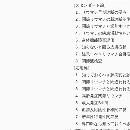
［スタンダード編］
1．リウマチ早期診断の要点
2．関節リウマチの新診断基
3．関節リウマチと鑑別すべき
4．リウマチの疾患活動性をい
5．身体機能障害評価
6．知らないと困る皮膚症状
7．注意すべきリウマチ合併症
8．関節液検査
［応用編］
1．知っておくべき肺病変と診
2．関節リウマチと間違われる
3．関節リウマチと間違われる疾
4．高齢発症関節リウマチ
5．成人発症Still病
6．血清反応陰性脊椎関節炎
7．若年性特発性関節炎
8．専門医なら知っておくべき