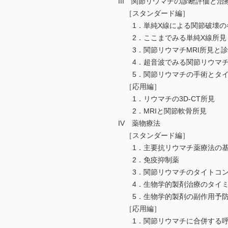
III 関節リウマチの診断評価と治
［スタンダード編］
1．単純X線による関節破壊の
2．ここまでみる単純X線所見
3．関節リウマチMRI所見と診
4．超音波でみる関節リウマチ
5．関節リウマチの手術とタイ
［応用編］
1．リウマチの3D-CT所見
2．MRIと関節軟骨所見
IV 薬物療法
［スタンダード編］
1．主要抗リウマチ薬療法の基
2．免疫抑制薬
3．関節リウマチのタイトコン
4．生物学的製剤治療のタイミ
5．生物学的製剤の副作用予防
［応用編］
1．関節リウマチに合併する呼