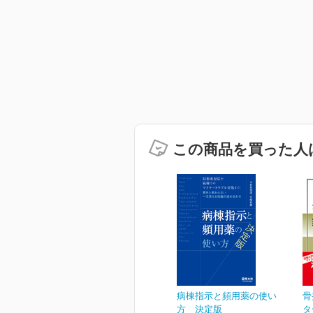
この商品を買った人
病棟指示と頻用薬の使い
骨
方 決定版
タ