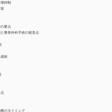
壊抑制
対策
の要点
と整形外科手術の留意点
術
成術
法
要点
療のタイミング