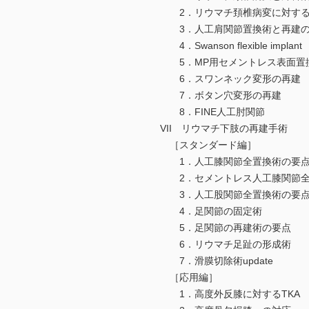
2．リウマチ頚椎病変に対する
3．人工肩関節置換術と再建の
4．Swanson flexible implant
5．MP用セメントレス表面置
6．スワンネック変形の再建
7．ボタン穴変形の再建
8．FINE人工肘関節
VII リウマチ下肢の再建手術
［スタンダード編］
1．人工膝関節全置換術の要
2．セメントレス人工膝関節全
3．人工股関節全置換術の要
4．足関節の固定術
5．足関節の再建術の要点
6．リウマチ足趾の形成術
7．滑膜切除術update
［応用編］
1．高度外反膝に対するTKA