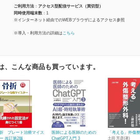
ご利用方法
アクセス型配信サービス（買切型）
同時使用端末数
1
※インターネット経由でのWEBブラウザによるアクセス参照
※導入・利用方法の詳細は
こちら
は、こんな商品も買っています。
折 プレート治療マイス
医師による医師のための
「考える」外傷
ー 改訂第2版
ChatGPT入門 3
土田 芳彦(著)