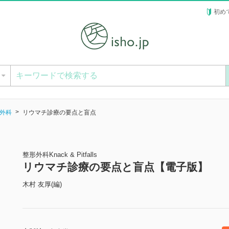
初め
ー
外科
リウマチ診療の要点と盲点
整形外科Knack & Pitfalls
リウマチ診療の要点と盲点【電子版】
木村 友厚(編)