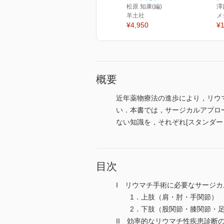
松原 知康(編)
澤
羊土社
メ
¥4,950
¥1
概要
近年薬物療法の進歩により，リウ
い．本書では，サージカルアプロ
ない知識を，それぞれ[スタンダー
目次
I リウマチ手術に必要なサージ
1．上肢（肩・肘・手関節）
2．下肢（股関節・膝関節・足
II 効率的なリウマチ性疾患診断