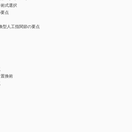
術式選択
要点
換型人工指関節の要点
点
置換術
点