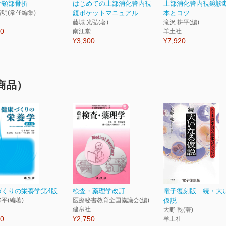
骨頸部骨折
はじめての上部消化管内視
上部消化管内視鏡診
智明(常任編集)
鏡ポケットマニュアル
本とコツ
藤城 光弘(著)
滝沢 耕平(編)
80
南江堂
羊土社
¥3,300
¥7,920
商品）
づくりの栄養学第4版
検査・薬理学改訂
電子復刻版 続・大
修平(編著)
医療秘書教育全国協議会(編)
仮説
建帛社
大野 乾(著)
40
¥2,750
羊土社