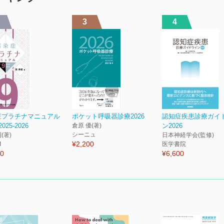
3
4
症プラチナマニュアル
ポケット呼吸器診療2026
認知症疾患診療ガイ
 2025-2026
倉原 優(著)
ン2026
シーニュ
(著)
日本神経学会(監修)
¥2,200
I
医学書院
50
¥6,600