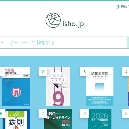
初め
ー
1
2
3
4
6
7
8
9