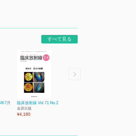
メディカ出版
¥3,9
¥3,300
すべて見る
6年7月
臨床放射線 Vol.71 No.2
診断と治療 Vol.114 No.8
チャイ
金原出版
診断と治療社
No.8
¥4,180
¥2,970
診断
¥1,8