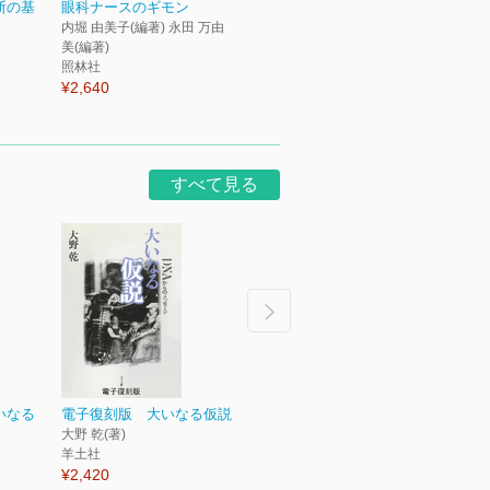
断の基
眼科ナースのギモン
内堀 由美子(編著) 永田 万由
美(編著)
照林社
¥2,640
すべて見る
いなる
電子復刻版 大いなる仮説
採用と業務の“仕組み化”で
超改
大野 乾(著)
作る 成長する訪問看護ス...
いた
羊土社
岡本 健太(著) 長谷川 洸(著) 永
久保 
¥2,420
田 一平(著)
照林