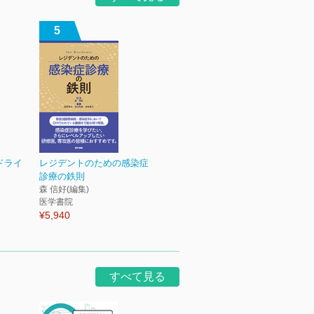
5
ドライ
レジデントのための感染症
診療の鉄則
森 信好(編集)
医学書院
¥5,940
すべて見る