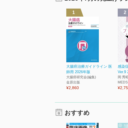
1
2
大腸癌治療ガイドライン 医
感染
師用 2026年版
Ver.9
大腸癌研究会(編集)
岡 秀昭
金原出版
MEDS
¥2,860
¥2,7
おすすめ