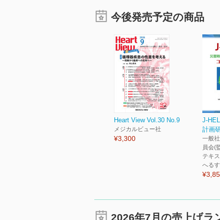
今後発売予定の商品
Heart View Vol.30 No.9
J-H
メジカルビュー社
計画
¥3,300
一般社
員会(
テキス
へるす
¥3,8
2026年7月の売上げ