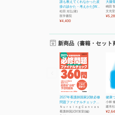
誰も教えてくれなかった皮
大腿
疹の診かた・考えかた[W...
嶋田 
文光堂
松田 光弘(著)
¥5,2
医学書院
¥4,400
新商品（書籍・セット
2027年看護師国家試験必修
健康
問題ファイナルチェック...
小林 
建帛社
ＮｕｒｓｉｎｇＣａｎｖａｓ
¥2,6
看護師国試対策室(編)