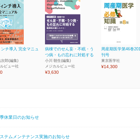
ィンチ導入 完全マニュ
病棟でのせん妄・不眠・う
周産期医学第46巻20
つ病・もの忘れに対処する
刊号
祐次郎(編集)
小川 朝生(編集)
東京医学社
ルビュー社
メジカルビュー社
¥14,300
80
¥3,630
季休業日のお知らせ
ステムメンテナンス実施のお知らせ