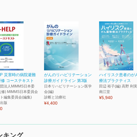
ELP 災害時の病院避難
がんのリハビリテーション
ハイリスク患者のが
研修 コーステキスト
診療ガイドライン 第3版
療法プラクティス
団法人MIMMS日本委
日本リハビリテーション医学
田辺 裕子(編) 高野 利実
監修) MIMMS日本委員会
会(編)
南江堂
ト編集委員会(編集)
診断と治療社
¥5,940
出版
¥4,400
50
ランキング