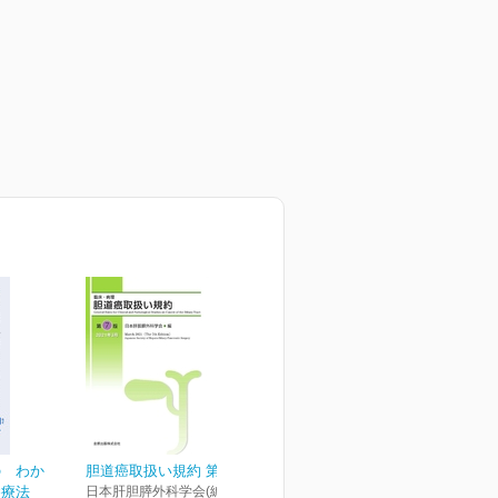
の わか
胆道癌取扱い規約 第7版
養療法
日本肝胆膵外科学会(編)