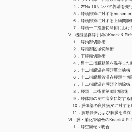
４．左No.16リンパ節郭清を先
５．膵頭部癌に対するmesenter
６．膵頭部癌に対する上腸間膜
７．膵頭十二指腸切除術における
V 機能温存膵手術のKnack & Pitfal
１．膵鉤部切除術
２．膵頭部区域切除術
３．下膵頭切除術
４．胃十二指腸動脈を温存した
５．十二指腸温存膵頭亜全摘術
６．十二指腸胆管温存膵頭全切
７．十二指腸温存膵頭全切除術
８．膵頭十二指腸第II部切除術
９．膵体部の良性病変に対する
10．膵体部の良性病変に対する
11．脾動静脈および脾臓を温存した膵体
VI 膵・消化管吻合のKnack & Pitfa
１．膵空腸端々吻合