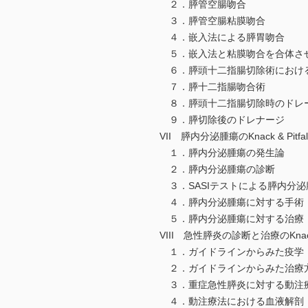
２．膵管空腸吻合
３．膵管空腸粘膜吻合
４．嵌入法による膵胃吻合
５．嵌入法と粘膜吻合を合体さ
６．膵頭十二指腸切除術におけ
７．膵十二指腸吻合術
８．膵頭十二指腸切除時のドレ
９．膵切除後のドレナージ
VII 膵内分泌腫瘍のKnack & Pitfal
１．膵内分泌腫瘍の発生論
２．膵内分泌腫瘍の診断
３．SASIテストによる膵内分
４．膵内分泌腫瘍に対する手術
５．膵内分泌腫瘍に対する治療
VIII 急性膵炎の診断と治療のKnack & 
１．ガイドラインからみた疫学
２．ガイドラインからみた治療
３．重症急性膵炎に対する動注
４．動注療法における血液解剖