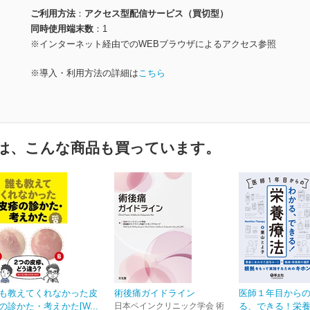
ご利用方法
アクセス型配信サービス（買切型）
同時使用端末数
1
※インターネット経由でのWEBブラウザによるアクセス参照
※導入・利用方法の詳細は
こちら
は、こんな商品も買っています。
も教えてくれなかった皮
術後痛ガイドライン
医師１年目から
の診かた・考えかた[W...
日本ペインクリニック学会 術
る、できる！栄