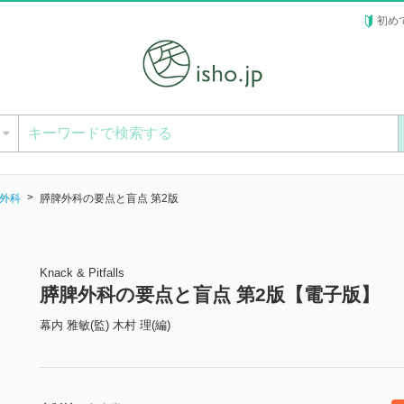
初め
ー
外科
膵脾外科の要点と盲点 第2版
Knack & Pitfalls
膵脾外科の要点と盲点 第2版【電子版】
幕内 雅敏(監) 木村 理(編)