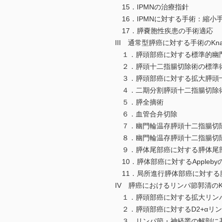
15．IPMNの治療指針
16．IPMNに対する手術：縮小
17．膵嚢胞性疾患の手術適応
III 通常型膵癌に対する手術のKnack &
１．膵頭部癌に対する標準的幽
２．膵頭十二指腸切除術の標準
３．膵頭部癌に対する拡大膵頭
４．二期分割膵頭十二指腸切除
５．膵全摘術
６．血管合弁切除
７．幽門輪温存膵頭十二指腸切除
８．幽門輪温存膵頭十二指腸切
９．膵体尾部癌に対する膵体尾
10．膵体部癌に対するAppleby
11．局所進行膵体部癌に対する腹
IV 膵癌におけるリンパ節郭清のKnack 
１．膵頭部癌に対する拡大リン
２．膵頭部癌に対するD2+αリ
３．リンパ節・神経叢の解剖に基