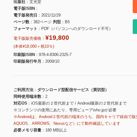
出版社
文光堂
電子版ISBN
電子版発売日
2021/11/29
ページ数
382ページ
判型
B5
フォーマット
PDF（パソコンへのダウンロード不可）
¥19,800
電子版販売価格：
(本体¥18,000＋税10％)
印刷版ISBN
978-4-8306-2325-7
印刷版発行年月
2009/10
ご利用方法
ダウンロード型配信サービス（買切型）
同時使用端末数
2
対応OS
iOS最新の２世代前まで / Android最新の２世代前まで
※コンテンツの使用にあたり、専用ビューアisho.jpが必要
※Androidは、Android２世代前の端末のうち、国内キャリア経由で販
AQUOS、ARROWS、Nexusなど）にて動作確認しています
必要メモリ容量
180 MB以上