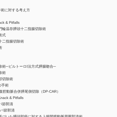
手術に対する考え方
 Pitfalls
門輪温存膵頭十二指腸切除術
術式
十二指腸切除術
術
術─ビルトーロI法方式膵腸吻合─
除術
部切除術
の手術
腔動脈合併膵尾側切除（DP-CAR）
& Pitfalls
パ節郭清
ンパ節郭清
づいた膵頭部癌に対する上腸間膜動脈周囲郭清術