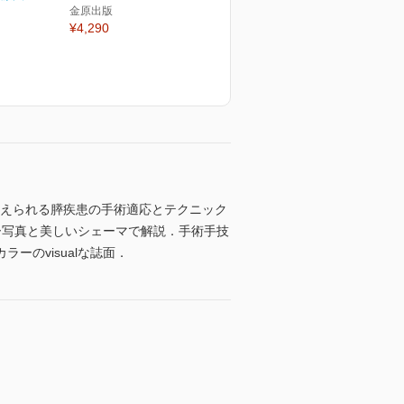
金原出版
¥4,290
考えられる膵疾患の手術適応とテクニック
ー写真と美しいシェーマで解説．手術手技
のvisualな誌面．