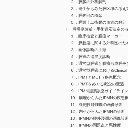
２．膵臓の外科解剖
３．発生からみた膵区域の考え
４．膵鉤部の概念
５．膵頭十二指腸の血管の解剖
II 膵腫瘍診断・手術適応決定のKnack 
１．臨床検査と腫瘍マーカー
２．膵腫瘍に関する外科医のた
３．画像診断の手順
４．膵癌の進展度診断
５．通常型膵癌と腫瘤形成膵炎
６．通常型膵癌におけるClinical I
７．IPMTとMCT（疾患概念）
８．IPMTをめぐる概念の変遷
９．IPMN国際診療ガイドライ
10．病理からみたIPMNの疾患
11．嚢胞性膵腫瘍の画像診断
12．内科からみたIPMNの診断
13．IPMNの膵外浸潤の画像診
14．IPMNの問題点と悪性度