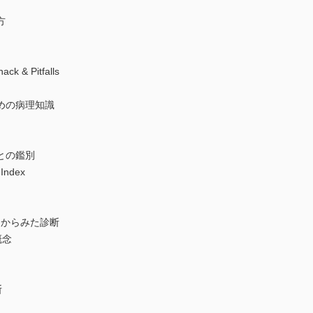
方
& Pitfalls
めの病理知識
との鑑別
ndex
ンからみた診断
概念
断