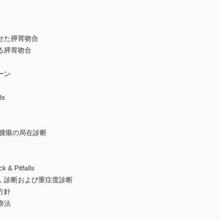
せた膵胃吻合
る膵胃吻合
ーン
ls
泌腫瘍の局在診断
Pitfalls
，診断および重症度診断
方針
療法