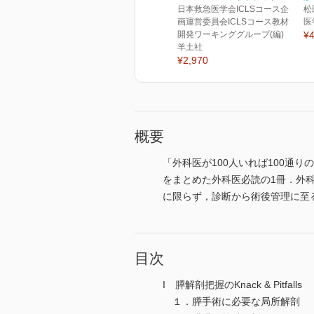
日本救急医学会ICLSコース企
松
画運営委員会ICLSコース教材
医
開発ワーキンググループ(編)
¥4
羊土社
¥2,970
概要
「外科医が100人いれば100通
をまとめた外科医必読の1冊．外
に限らず，診断から術後管理に至る
目次
I 膵解剖把握のKnack & Pitfalls
１．膵手術に必要な局所解剖