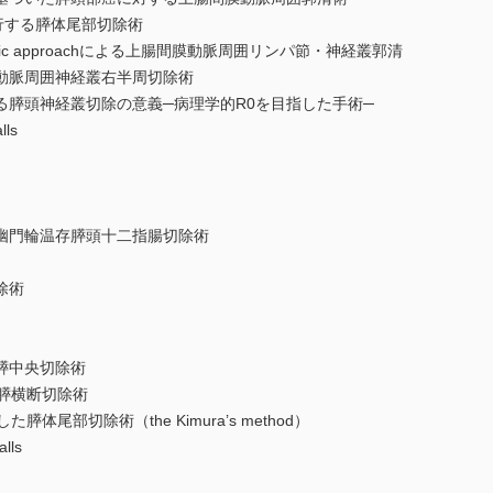
行する膵体尾部切除術
ic approachによる上腸間膜動脈周囲リンパ節・神経叢郭清
動脈周囲神経叢右半周切除術
膵頭神経叢切除の意義─病理学的R0を目指した手術─
ls
幽門輪温存膵頭十二指腸切除術
除術
膵中央切除術
膵横断切除術
尾部切除術（the Kimura’s method）
lls