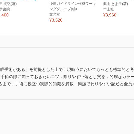
後痛ガイドライン作成ワーキ
田 光弘(著)
栗山 とよ子(著)
ンググループ(編)
学書院
羊土社
文光堂
,400
¥3,960
¥3,520
りの膵手術がある」を前提とした上で，現時点においてもっとも標準的と
科手術の際に知っておきたいコツ，陥りやすい落とし穴を，的確なカラ
まで，手術に役立つ実際的知識を満載．簡潔でわりやすい記述と全頁カラー