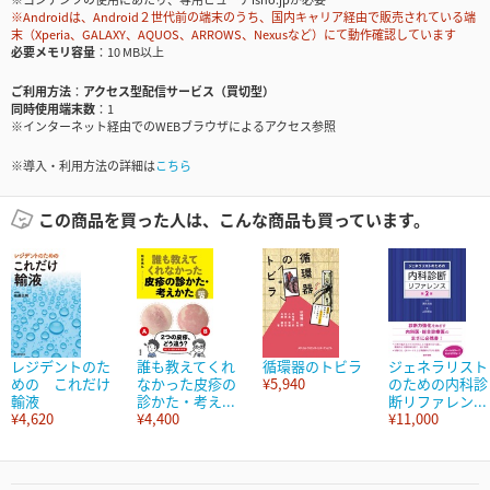
※Androidは、Android２世代前の端末のうち、国内キャリア経由で販売されている端
末（Xperia、GALAXY、AQUOS、ARROWS、Nexusなど）にて動作確認しています
必要メモリ容量
10 MB以上
ご利用方法
アクセス型配信サービス（買切型）
同時使用端末数
1
※インターネット経由でのWEBブラウザによるアクセス参照
※導入・利用方法の詳細は
こちら
この商品を買った人は、こんな商品も買っています。
レジデントのた
誰も教えてくれ
循環器のトビラ
ジェネラリスト
めの これだけ
なかった皮疹の
¥5,940
のための内科診
輸液
診かた・考え...
断リファレン...
¥4,620
¥4,400
¥11,000