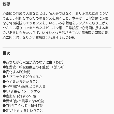
概要
心電図の判読で大事なことは，名人芸ではなく，ありふれた疾患につい
て正しい判断をするためのセンスを磨くこと．本書は，日常診療に必要
な心電図判読のエッセンスを，いろいろな話題をランダムに取り上げて
やさしい語り口でまとめたオピニオン集．日常診療で心電図に接する機
会があるにもかかわらず，いまひとつ自信が持てない臨床医の開眼の書．
心電図に強くなりたい看護師にもおすすめの1冊．
目次
●あなたが心電図が読めない理由（わけ）
●細動波／呼吸器疾患の不整脈／P波の形
●変化するPQ時間
●脚ブロックをどうするか
●心拍数から分かること
●心室期外収縮をどう考える
●QT延長をイメージする
●虚血を予測するST低下
●異常Q波と異常でないQ波
●T波が目立つ時─陰性T波
●STが上昇するということ