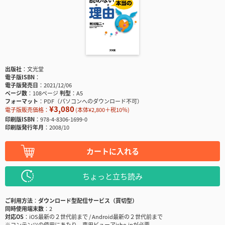
出版社
文光堂
電子版ISBN
電子版発売日
2021/12/06
ページ数
108ページ
判型
A5
フォーマット
PDF（パソコンへのダウンロード不可）
¥3,080
電子版販売価格：
(本体¥2,800＋税10％)
印刷版ISBN
978-4-8306-1699-0
印刷版発行年月
2008/10
カートに入れる
ちょっと立ち読み
ご利用方法
ダウンロード型配信サービス（買切型）
同時使用端末数
2
対応OS
iOS最新の２世代前まで / Android最新の２世代前まで
※コンテンツの使用にあたり、専用ビューアisho.jpが必要