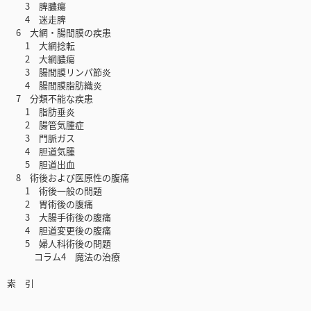
3 脾膿瘍
4 迷走脾
6 大網・腸間膜の疾患
1 大網捻転
2 大網膿瘍
3 腸間膜リンパ節炎
4 腸間膜脂肪織炎
7 分類不能な疾患
1 脂肪垂炎
2 腸管気腫症
3 門脈ガス
4 胆道気腫
5 胆道出血
8 術後および医原性の腹痛
1 術後一般の問題
2 胃術後の腹痛
3 大腸手術後の腹痛
4 胆道変更後の腹痛
5 婦人科術後の問題
コラム4 魔法の治療
索 引