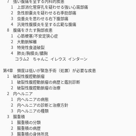
7 強い腹痛を呈する内科的疾患
1 上部消化管穿孔を疑わせる強い心窩部痛
2 急性胆嚢炎を疑わせる右季肋部痛
3 虫垂炎を思わせる右下腹部痛
4 汎発性腹膜炎を呈する広範な腹痛
8 腹痛をきたす胸部疾患
1 心筋梗塞/不安定狭心症
2 大動脈解離
3 特発性食道破裂
4 肺炎/胸膜炎/膿胸
コラム2 ちゃんこ イレウス インターン
第4章 頻度は低いが緊急手術（処置）が必要な疾患
1 破裂性腹腔動脈瘤
1 破裂性腹腔動脈瘤の病歴と鑑別診断
2 破裂性腹腔動脈瘤の治療
2 内ヘルニア
1 内ヘルニアの病態
2 内ヘルニアの診断と治療方針
3 内ヘルニアの種類
3 腸重積
1 腸重積の分類
2 腸重積の病歴
3 腸重積の身体所見