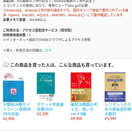
対応OS
iOS最新の２世代前まで / Android最新の２世代前まで
※コンテンツの使用にあたり、専用ビューアisho.jpが必要
※Androidは、Android２世代前の端末のうち、国内キャリア経由で販売されている端
末（Xperia、GALAXY、AQUOS、ARROWS、Nexusなど）にて動作確認しています
必要メモリ容量
264 MB以上
ご利用方法
アクセス型配信サービス（買切型）
同時使用端末数
1
※インターネット経由でのWEBブラウザによるアクセス参照
※導入・利用方法の詳細は
こちら
この商品を買った人は、こんな商品も買っています。
大腸癌治療ガイ
ポケット呼吸器
緩和治療薬の考
レジデントのた
ドライン 医師用
診療2026
え方、使い方
めの感染症診療
2026年版
¥2,200
ver.4 4版
の鉄則
¥2,860
¥4,400
¥5,940