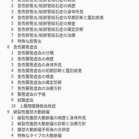
2 急性胆管炎/総胆管結石症の病歴
3 急性胆管炎/総胆管結石症の身体所見
4 急性胆管炎/総胆管結石症の早期診断と鑑別疾患
5 急性胆管炎/総胆管結石症の検査
6 急性胆管炎/総胆管結石症の確定診断
7 急性胆管炎/総胆管結石症の治療
8 特殊な胆管炎
8 急性腸管虚血
1 急性腸管虚血の分類
2 急性腸管虚血の病歴
3 急性腸管虚血の身体所見
4 急性腸管虚血の初期診断と鑑別疾患
5 急性腸管虚血の検査
6 急性腸管虚血の確定診断
7 急性腸管虚血の治療方針
8 腸管虚血の予後
9 結腸虚血
10 上腸間膜静脈血栓症
9 破裂性腹部大動脈瘤
1 破裂性腹部大動脈瘤の病歴と身体所見
2 破裂性腹部大動脈瘤の診断と治療方針
3 腹部大動脈瘤手術後の合併症
4 特殊なタイプの大動脈瘤