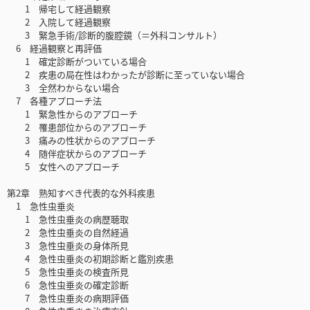
1 帰宅して経過観察
2 入院して経過観察
3 緊急手術/診断的腹腔鏡（＝外科コンサルト）
6 経過観察と再評価
1 確定診断がついている場合
2 疾患の局在性はわかったが診断に至っていない場合
3 全然わからない場合
7 各種アプローチ法
1 緊急性からのアプローチ
2 罹患部位からのアプローチ
3 痛みの性状からのアプローチ
4 随伴症状からのアプローチ
5 女性へのアプローチ
第2章 熟知すべき代表的な外科疾患
1 急性虫垂炎
1 急性虫垂炎の病歴聴取
2 急性虫垂炎の自然経過
3 急性虫垂炎の身体所見
4 急性虫垂炎の初期診断と鑑別疾患
5 急性虫垂炎の検査所見
6 急性虫垂炎の確定診断
7 急性虫垂炎の病期評価