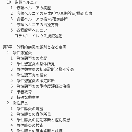
10 嵌頓ヘルニア
1 嵌頓ヘルニアの病歴
2 嵌頓ヘルニアの身体所見/早期診断/鑑別疾患
3 嵌頓ヘルニアの検査/確定診断
4 嵌頓ヘルニアの治療方針
5 各種腹壁ヘルニア
コラム1 イレウス撲滅運動
第3章 外科的疾患の鑑別となる疾患
1 急性憩室炎
1 急性憩室炎の病歴
2 急性憩室炎の身体所見
3 急性憩室炎の初期診断と鑑別疾患
4 急性憩室炎の検査
5 急性憩室炎の確定診断
6 急性憩室炎の重症度評価と治療
7 患者教育
8 特殊な憩室炎
2 急性膵炎
1 急性膵炎の病歴
2 急性膵炎の身体所見
3 急性膵炎の初期診断と鑑別疾患
4 急性膵炎の検査
5 急性膵炎の確定診断と評価