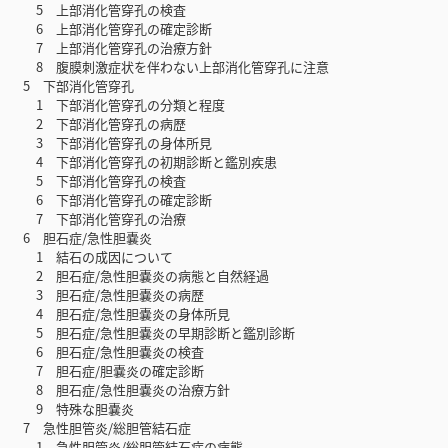
5 上部消化管穿孔の検査
6 上部消化管穿孔の確定診断
7 上部消化管穿孔の治療方針
8 腹膜刺激症状を伴わない上部消化管穿孔に注意
5 下部消化管穿孔
1 下部消化管穿孔の分類と程度
2 下部消化管穿孔の病歴
3 下部消化管穿孔の身体所見
4 下部消化管穿孔の初期診断と鑑別疾患
5 下部消化管穿孔の検査
6 下部消化管穿孔の確定診断
7 下部消化管穿孔の治療
6 胆石症/急性胆嚢炎
1 結石の成因について
2 胆石症/急性胆嚢炎の病態と自然経過
3 胆石症/急性胆嚢炎の病歴
4 胆石症/急性胆嚢炎の身体所見
5 胆石症/急性胆嚢炎の早期診断と鑑別診断
6 胆石症/急性胆嚢炎の検査
7 胆石症/胆嚢炎の確定診断
8 胆石症/急性胆嚢炎の治療方針
9 特殊な胆嚢炎
7 急性胆管炎/総胆管結石症
1 急性胆管炎/総胆管結石症の病態