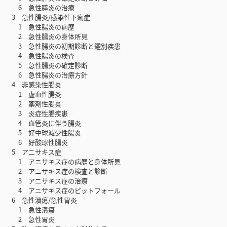
6 急性膵炎の治療
3 急性腸炎/感染性下痢症
1 急性腸炎の病歴
2 急性腸炎の身体所見
3 急性腸炎の初期診断と鑑別疾患
4 急性腸炎の検査
5 急性腸炎の確定診断
6 急性腸炎の治療方針
4 非感染性腸炎
1 虚血性腸炎
2 薬剤性腸炎
3 炎症性腸疾患
4 血管炎に伴う腸炎
5 好中球減少性腸炎
6 好酸球性腸炎
5 アニサキス症
1 アニサキス症の病歴と身体所見
2 アニサキス症の検査と診断
3 アニサキス症の治療
4 アニサキス症のピットフォール
6 急性潰瘍/急性胃炎
1 急性潰瘍
2 急性胃炎