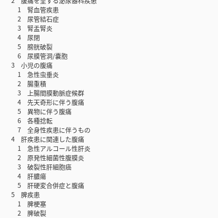
2 腹痛を呈する泌尿器科疾患
1 腎血管疾患
2 尿管結石症
3 腎盂腎炎
4 尿閉
5 膀胱破裂
6 尿膜管洞/嚢胞
3 小児の腹痛
1 急性虫垂炎
2 腸重積
3 上腸間膜動脈症候群
4 先天奇形に伴う腹痛
5 異物に伴う腹痛
6 各種捻転
7 全身性疾患に伴うもの
4 肝疾患に関連した腹痛
1 急性アルコール性肝炎
2 原発性細菌性腹膜炎
3 破裂性肝細胞癌
4 肝膿瘍
5 肝硬変合併症と腹痛
5 脾疾患
1 脾梗塞
2 脾破裂