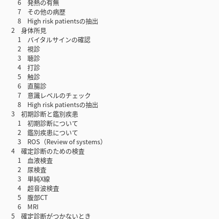
6 発熱の有無
7 その他の病歴
8 High risk patientsの抽出
2 身体所見
1 バイタルサインの確認
2 視診
3 聴診
4 打診
5 触診
6 直腸診
7 意識レベルのチェック
8 High risk patientsの抽出
3 初期診断と鑑別疾患
1 初期診断について
2 鑑別疾患について
3 ROS（Review of systems）
4 確定診断のための検査
1 血液検査
2 尿検査
3 単純X線
4 超音波検査
5 腹部CT
6 MRI
5 確定診断がつかないとき