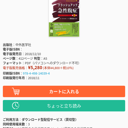
出版社
中外医学社
電子版ISBN
電子版発売日
2018/12/10
ページ数
412ページ
判型
A5
フォーマット
PDF（パソコンへのダウンロード不可）
¥5,280
電子版販売価格：
(本体¥4,800＋税10％)
印刷版ISBN
978-4-498-14039-4
印刷版発行年月
2018/11
カートに入れる
ちょっと立ち読み
ご利用方法
ダウンロード型配信サービス（買切型）
同時使用端末数
3