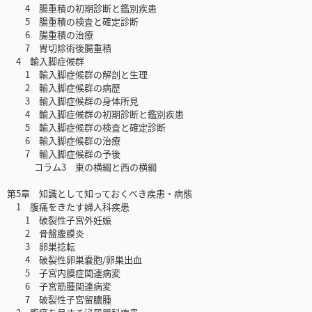
4 腸重積の初期診断と鑑別疾患
5 腸重積の検査と確定診断
6 腸重積の治療
7 胃切除術後腸重積
4 輸入脚症候群
1 輸入脚症候群の解剖と生理
2 輸入脚症候群の病歴
3 輸入脚症候群の身体所見
4 輸入脚症候群の初期診断と鑑別疾患
5 輸入脚症候群の検査と確定診断
6 輸入脚症候群の治療
7 輸入脚症候群の予後
コラム3 東の横綱と西の横綱
第5章 知識として知っておくべき疾患・病態
1 腹痛をきたす婦人科疾患
1 破裂性子宮外妊娠
2 骨盤腹膜炎
3 卵巣捻転
4 破裂性卵巣嚢胞/卵巣出血
5 子宮内膜症関連病変
6 子宮筋腫関連病変
7 破裂性子宮留膿腫