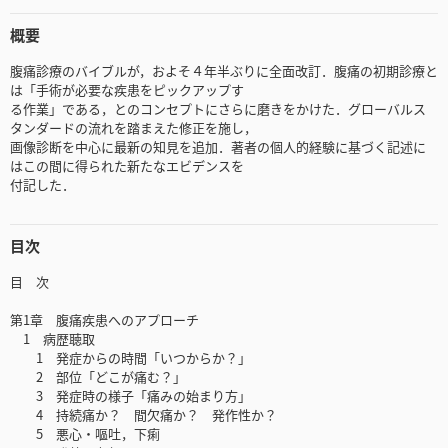
概要
腹痛診療のバイブルが，およそ４年半ぶりに全面改訂．腹痛の初期診療と
は「手術が必要な疾患をピックアップす
る作業」である，とのコンセプトにさらに磨きをかけた．グローバルス
タンダードの流れを踏まえた修正を施し，
画像診断を中心に最新の知見を追加．著者の個人的経験に基づく記述に
はこの間に得られた新たなエビデンスを
付記した．
目次
目 次
第1章 腹痛疾患へのアプローチ
1 病歴聴取
1 発症からの時間「いつからか？」
2 部位「どこが痛む？」
3 発症時の様子「痛みの始まり方」
4 持続痛か？ 間欠痛か？ 発作性か？
5 悪心・嘔吐，下痢