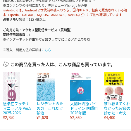
対応OS
iOS最新の２世代前まで / Android最新の２世代前まで
※コンテンツの使用にあたり、専用ビューアisho.jpが必要
※Androidは、Android２世代前の端末のうち、国内キャリア経由で販売されている端
末（Xperia、GALAXY、AQUOS、ARROWS、Nexusなど）にて動作確認しています
必要メモリ容量
112 MB以上
ご利用方法
アクセス型配信サービス（買切型）
同時使用端末数
1
※インターネット経由でのWEBブラウザによるアクセス参照
※導入・利用方法の詳細は
こちら
この商品を買った人は、こんな商品も買っています。
感染症プラチナ
レジデントのた
大腸癌治療ガイ
誰も教えてくれ
マニュアル Ver.9
めの これだけ
ドライン 医師用
なかった皮疹の
2025-2026
輸液
2026年版
診かた・考え...
¥2,750
¥4,620
¥2,860
¥4,400