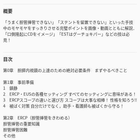
概要
「うまく胆管挿管できない」「ステントを留置できない」といった手技
中のモヤモヤをすっきりさせる完璧ポイントを画像・動画とともに解説．
「口側隆起にCDをイメージ」「ESTはグーチョキパー」などの技は必
見！
目次
第0章 胆膵内視鏡の上達のための絶対必要条件 まずやるべきこと
第1章 事前準備
1 鎮静
2 ERCP・EUSの各種セッティング すべてのセッティングに意味がある！
3 ERCPスコープの違いと選び方 スコープは大事な相棒！ 性格を知ろう!!
4 被ばく対策 自分だけでなく，助手・看護師も被ばくから守る！
第2章 ERCP（胆管挿管をきわめる）
胆管挿管の重要知識
胆管挿管困難
その他