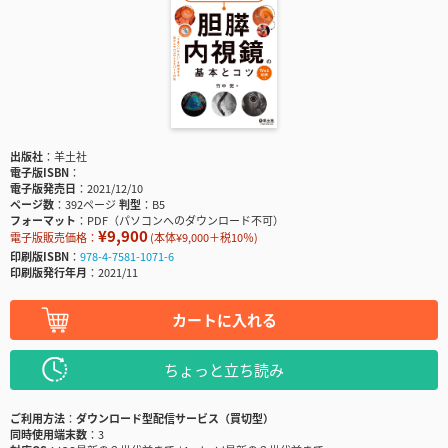
出版社
羊土社
電子版ISBN
電子版発売日
2021/12/10
ページ数
392ページ
判型
B5
フォーマット
PDF（パソコンへのダウンロード不可）
¥9,900
電子版販売価格：
(本体¥9,000＋税10％)
印刷版ISBN
978-4-7581-1071-6
印刷版発行年月
2021/11
カートに入れる
ちょっと立ち読み
ご利用方法
ダウンロード型配信サービス（買切型）
同時使用端末数
3