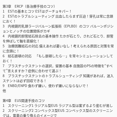
第3章 ERCP（各治療手技のコツ）
1 ESTの基本とコツ ESTはグーチョキパー！
2 ESTのトラブルシューティング 出血したらまず圧迫！穿孔は常に念頭
におく！
3 内視鏡的乳頭ラージバルーン拡張術（EPLBD）のコツ バルーンポジシ
ョンとノッチの位置関係がカギ
4 内視鏡的胆管結石除去の基本操作 たかが石とり，されど石とり．胆管
を伸ばして軸を直線化！
5 治療困難結石の対応 備えあれば憂いなし！考えられる原因と対策を常
に念頭に！
6 結石嵌頓の対応 「もし嵌頓したら…」を常々シミュレーションして
おく！
7 プラスチックステントの選択，留置の基本 自施設のPSの特徴を“すべ
て”言えますか？症例に合わせて選ぶ！
8 プラスチックステントのトラブルシューティング 知識があれば，迷入
ステントは必ず回収できる！
9 ENBD/ENPD 食わず嫌い，使わず嫌いにならないで！
他
第4章 EUS関連手技のコツ
1 スクリーニング1 ラジアル型EUS ラジアル型は案ずるより産むが易し
2 スクリーニング2 コンベックス型EUS コンベックス型のスクリーニン
グは，電車の乗り換えのイメージで