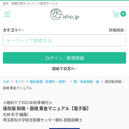
医学・医療の電子コンテンツ配信サービス
0
カテゴリー
詳細検索
ログイン／新規登録
初めての方へ
TOP
すべて
臨床看護（診療科・技術）
眼・耳鼻咽喉・歯
保存版 斜視・
弱視 黄金マニュアル
≪眼科ケア2021年秋季増刊≫
保存版 斜視・弱視 黄金マニュアル【電子版】
丸林 彩子(編集)
埼玉医科大学総合医療センター眼科 視能訓練士