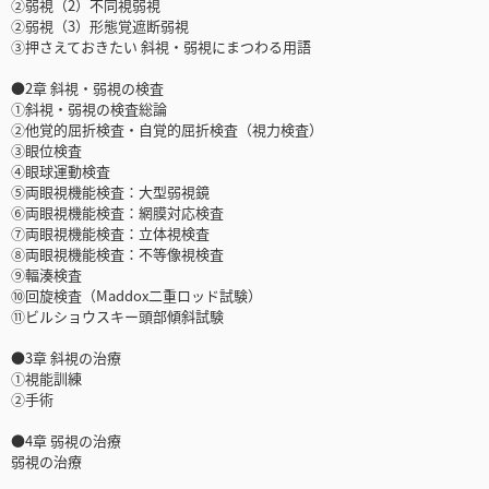
②弱視（2）不同視弱視
②弱視（3）形態覚遮断弱視
③押さえておきたい 斜視・弱視にまつわる用語
●2章 斜視・弱視の検査
①斜視・弱視の検査総論
②他覚的屈折検査・自覚的屈折検査（視力検査）
③眼位検査
④眼球運動検査
⑤両眼視機能検査：大型弱視鏡
⑥両眼視機能検査：網膜対応検査
⑦両眼視機能検査：立体視検査
⑧両眼視機能検査：不等像視検査
⑨輻湊検査
⑩回旋検査（Maddox二重ロッド試験）
⑪ビルショウスキー頭部傾斜試験
●3章 斜視の治療
①視能訓練
②手術
●4章 弱視の治療
弱視の治療