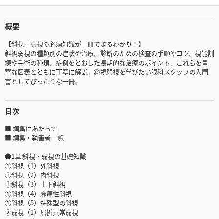
概要
【斜視・弱視の必須知識が一冊でまるわかり！】
斜視弱視の種類別の症状や治療、診断のための検査の手順やコツ、視能訓
練や手術の種類、症例をとおした長期的な治療のポイント、これらを豊
富な図表とともに丁寧に解説。斜視弱視を学びたい眼科スタッフの入門
書としてぴったりな一冊。
目次
■ 編集にあたって
■ 編集・執筆者一覧
●1章 斜視・弱視の基礎知識
①斜視（1）外斜視
①斜視（2）内斜視
①斜視（3）上下斜視
①斜視（4）麻痺性斜視
①斜視（5）特殊型の斜視
②弱視（1）屈折異常弱視