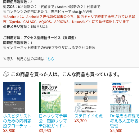
同時使用端末数
3
対応OS
iOS最新の２世代前まで / Android最新の２世代前まで
※コンテンツの使用にあたり、専用ビューアisho.jpが必要
※Androidは、Android２世代前の端末のうち、国内キャリア経由で販売されている端
末（Xperia、GALAXY、AQUOS、ARROWS、Nexusなど）にて動作確認しています
必要メモリ容量
150 MB以上
ご利用方法
アクセス型配信サービス（買切型）
同時使用端末数
1
※インターネット経由でのWEBブラウザによるアクセス参照
※導入・利用方法の詳細は
こちら
この商品を買った人は、こんな商品も買っています。
ホスピタリスト
日本リウマチ学
ステロイドの虎
Dr.竜馬の病態
のための内科診
会 関節リウマ
¥3,300
考える人工呼吸
療フローチャ...
チ診療ガイド...
管理
¥8,800
¥3,960
¥5,500