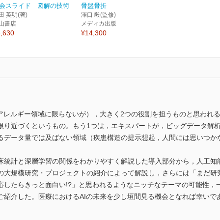
会スライド 図解の技術
骨盤骨折
田 英明(著)
澤口 毅(監修)
山書店
メディカ出版
,630
¥14,300
（アレルギー領域に限らないが），大きく2つの役割を担うものと思われ
限り近づくというもの。もう1つは，エキスパートが，ビッグデータ解
るデータ量では及ばない領域（疾患構造の提示想起，人間には思いつか
床統計と深層学習の関係をわかりやすく解説した導入部分から，人工知
の大規模研究・プロジェクトの紹介によって解説し，さらには「まだ研
応したらきっと面白い!?」と思われるようなニッチなテーマの可能性，
ご紹介した。医療におけるAIの未来を少し垣間見る機会となれば幸いで