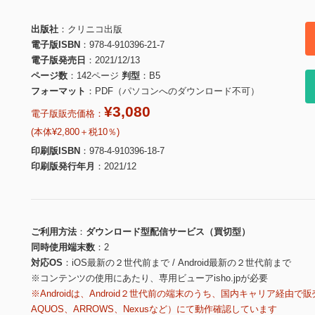
出版社
クリニコ出版
電子版ISBN
978-4-910396-21-7
電子版発売日
2021/12/13
ページ数
142ページ
判型
B5
フォーマット
PDF（パソコンへのダウンロード不可）
¥3,080
電子版販売価格：
(本体¥2,800＋税10％)
印刷版ISBN
978-4-910396-18-7
印刷版発行年月
2021/12
ご利用方法
ダウンロード型配信サービス（買切型）
同時使用端末数
2
対応OS
iOS最新の２世代前まで / Android最新の２世代前まで
※コンテンツの使用にあたり、専用ビューアisho.jpが必要
※Androidは、Android２世代前の端末のうち、国内キャリア経由で販
AQUOS、ARROWS、Nexusなど）にて動作確認しています