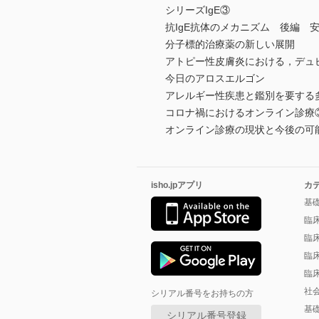
シリーズIgE③
抗IgE抗体のメカニズム 後編 安
分子標的治療薬の新しい展開
アトピー性皮膚炎における，デュ
今日のアロスエルゴン
アレルギー性疾患と鑑別を要する
コロナ禍におけるオンライン診療
オンライン診療の現状と今後の可
isho.jpアプリ
カ
基
臨
臨
臨
臨
社
シリアル番号をお持ちの方
基
シリアル番号登録