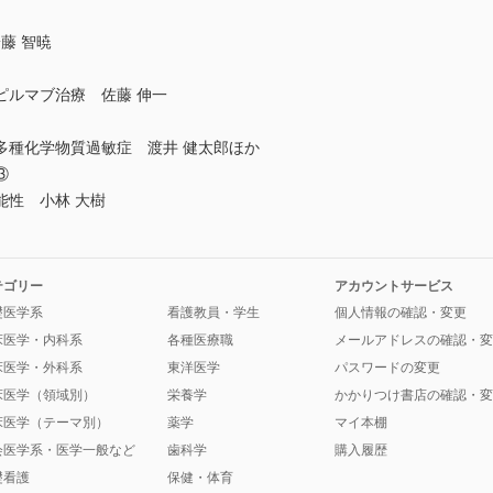
藤 智暁
ピルマブ治療 佐藤 伸一
多種化学物質過敏症 渡井 健太郎ほか
③
能性 小林 大樹
テゴリー
アカウントサービス
礎医学系
看護教員・学生
個人情報の確認・変更
床医学・内科系
各種医療職
メールアドレスの確認・変
床医学・外科系
東洋医学
パスワードの変更
床医学（領域別）
栄養学
かかりつけ書店の確認・変
床医学（テーマ別）
薬学
マイ本棚
会医学系・医学一般など
歯科学
購入履歴
礎看護
保健・体育