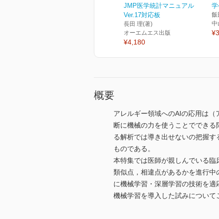
JMP医学統計マニュアル
学
Ver.17対応板
飯
中
長田 理(著)
¥3
オーエムエス出版
¥4,180
概要
アレルギー領域へのAIの応用は
断に機械の力を使うことでできる
る解析では導き出せないの把握す
ものである。
本特集では医師が親しんでいる臨
類似点，相違点があるかを進行中
に機械学習・深層学習の技術を適
機械学習を導入した試みについて