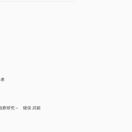
保孝
察研究～ 猪俣 武範