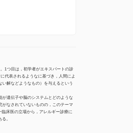
る。1つ目は，初学者がエキスパートの診
析に代表されるようなに基づき，人間によ
ない解などようなもの）を与えるという
能が遺伝子や脳のシステムとどのような
究がなされていないものの，このテーマ
一臨床医の立場から，アレルギー診療に
ある。