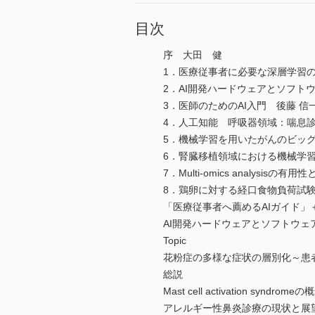
目次
序 大田 健
1．医療従事者に必要な深層学習の
2．AI開発ハードウェアとソフト
3．医師のためのAI入門 後藤 信
4．人工知能 呼吸器領域：喘息診
5．機械学習を用いたがんのビッ
6．腎臓移植領域における機械学習
7．Multi-omics analys
8．鶏卵に対する経口食物負荷試
「医療従事者へ薦めるAIガイド」
AI開発ハードウェアとソフトウェ
Topic
花粉症の多様な症状の層別化～患
総説
Mast cell activation 
アレルギー性鼻炎診療の現状と展望