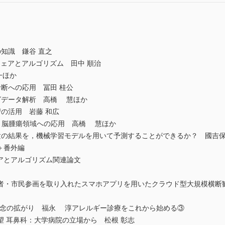
知識 鎌谷 直之
ウェアとアルゴリズム 田中 順治
一ほか
断への応用 冨田 桂公
グデータ解析 高橋 慧ほか
の活用 岩藤 和広
isの有用性と脳腫瘍領域への応用 高橋 慧ほか
験の結果を，機械学習モデルを用いて予測することができるか？ 國吉
＋番外編
アとアルゴリズム関連論文
者・市民参画を取り入れたスマホアプリを用いたクラウド型大規模横断観
syndromeの概念の拡がり 福永 淳アレルギー診療をこれから始める③
 耳鼻科：大学病院の立場から 松根 彰志