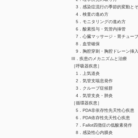
3．感染症流行の季節的変動と
4．検査の進め方
5．モニタリングの進め方
6．酸素投与・気管内挿管
7．心臓マッサージ・胃チューブ
8．血管確保
9．胸腔穿刺・胸腔ドレーン挿
III．疾患のメカニズムと治療
［呼吸器疾患］
1．上気道炎
2．気管支喘息発作
3．クループ症候群
4．気管支炎・肺炎
［循環器疾患］
5．PDA非依存性先天性心疾患
6．PDA依存性先天性心疾患
7．Fallot四徴症の低酸素発作
8．感染性心内膜炎