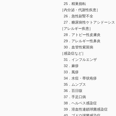
25．精巣捻転
［内分泌・代謝性疾患］
26．急性副腎不全
27．糖尿病性ケトアシドーシス
［アレルギー疾患］
28．アトピー性皮膚炎
29．アレルギー性鼻炎
30．血管性紫斑病
［感染症など］
31．インフルエンザ
32．麻疹
33．風疹
34．水痘・帯状疱疹
35．ムンプス
36．百日咳
37．手足口病
38．ヘルペス感染症
39．溶血性連鎖球菌感染症
40．ブドウ球菌感染症