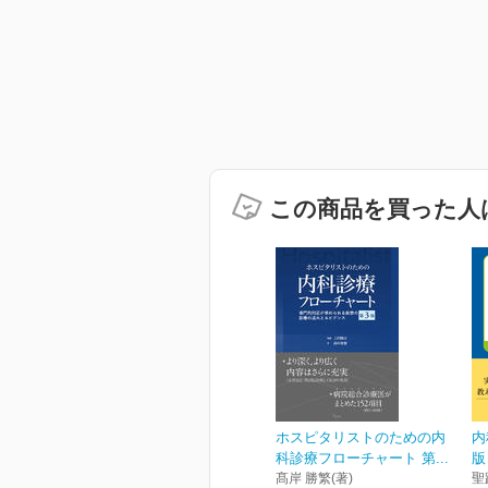
この商品を買った人
ホスピタリストのための内
内
科診療フローチャート 第...
版
髙岸 勝繁(著)
聖