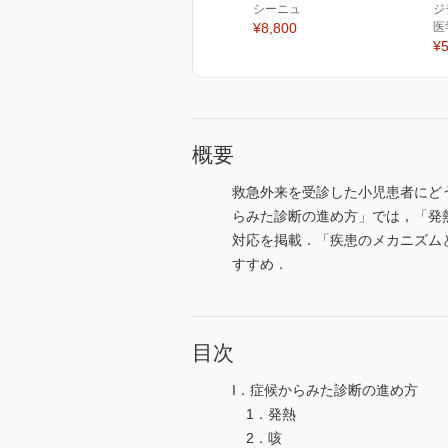
シーニュ
ジ
¥8,800
医
¥5
概要
救急外来を受診した小児患者にど
らみた診断の進め方」では，「発
対応を掲載．「疾患のメカニズム
すすめ．
目次
I．症候からみた診断の進め方
1．発熱
2．咳