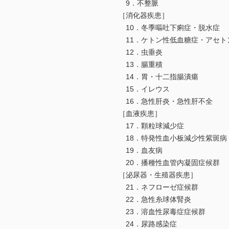
9．不整脈
［消化器疾患］
10．冬季嘔吐下痢症・脱水症
11．ケトン性低血糖症・アセト
12．虫垂炎
13．腸重積
14．胃・十二指腸潰瘍
15．イレウス
16．急性肝炎・急性肝不全
［血液疾患］
17．顆粒球減少症
18．特発性血小板減少性紫斑病
19．血友病
20．播種性血管内凝固症候群
［泌尿器・生殖器疾患］
21．ネフローゼ症候群
22．急性糸球体腎炎
23．溶血性尿毒症症候群
24．尿路感染症