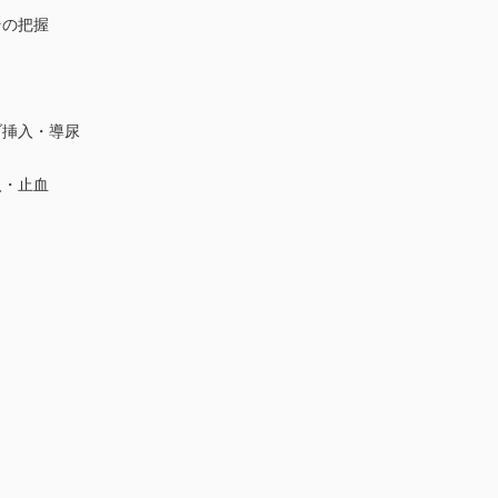
その把握
挿入・導尿
入・止血