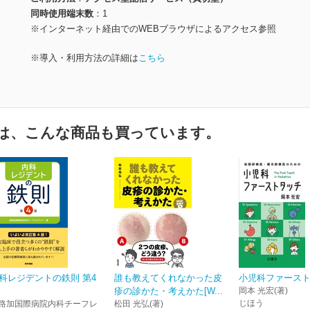
同時使用端末数
1
※インターネット経由でのWEBブラウザによるアクセス参照
※導入・利用方法の詳細は
こちら
は、こんな商品も買っています。
科レジデントの鉄則 第4
誰も教えてくれなかった皮
小児科ファース
疹の診かた・考えかた[W...
岡本 光宏(著)
じほう
路加国際病院内科チーフレ
松田 光弘(著)