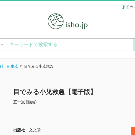
初め
ー
科・新生児
目でみる小児救急
目でみる小児救急【電子版】
五十嵐 隆(編)
出版社
文光堂