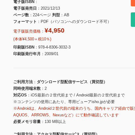
電子版ISBN
電子版発売日
2021/12/13
ページ数
224ページ
判型
AB
フォーマット
PDF（パソコンへのダウンロード不可）
¥4,950
電子版販売価格：
(本体¥4,500＋税10％)
印刷版ISBN
978-4-8306-3032-3
印刷版発行年月
2009/01
ご利用方法
ダウンロード型配信サービス（買切型）
同時使用端末数
2
対応OS
iOS最新の２世代前まで / Android最新の２世代前まで
※コンテンツの使用にあたり、専用ビューアisho.jpが必要
※Androidは、Android２世代前の端末のうち、国内キャリア経由で販
AQUOS、ARROWS、Nexusなど）にて動作確認しています
必要メモリ容量
130 MB以上
ご利用方法
アクセス型配信サービス（買切型）