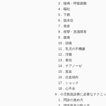
3．喘鳴・呼
4．嘔吐
5．下痢
6．脱水症
7．発疹
8．痙攣・意識障害
9．腹
10．頭痛
11．乳児の不機嫌
12．浮腫
13．黄疸
14．チアノーゼ
15．貧血
16．出血傾向
17．ショック
18．心不全
II．小児救急診療に必要なテクニ
1．問診の進め方
2．理学所見の取り方