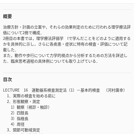
概要
治療方針・計画の立案や，それらの効果判定のために行われる理学療法評
価について2冊で構成．
2冊目の本書では，理学療法評価学 Iで学んだことをどのように適用する
かを具体的に示し，さらに各疾患・症状に特有の検査・評価について記
載した．
また，動作や歩行について力学的視点から分析するための方法を詳述し
た．臨床思考過程の具体例についても取り上げている．
目次
LECTURE 16 運動器系検査測定法（1）－基本的検査 （河村廣幸）
1．実際の検査を始める前に
2．形態観察・測定
1）観察（視診・触診）
2）四肢長
3）指極長
4）周径
3．関節可動域測定