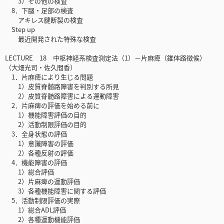
3）その他の検査
8．下腿・足部の検査
アキレス腱断裂の検査
Step up
最近開発された特殊な検査
LECTURE 18 中枢神経系検査測定法（1）－片麻痺（錐体路徴候）
（大畑光司・佐久間香）
1．片麻痺により生じる問題
1）皮質脊髄路障害を判別する所見
2）皮質脊髄路障害による運動障害
2．片麻痺の評価を始める前に
1）機能障害評価の目的
2）活動制限評価の目的
3．全身状態の評価
1）意識障害の評価
2）各種反射の評価
4．機能障害の評価
1）総合評価
2）片麻痺の運動評価
3）各種機能障害に関する評価
5．活動制限評価の実際
1）総合ADL評価
2）各種運動機能評価