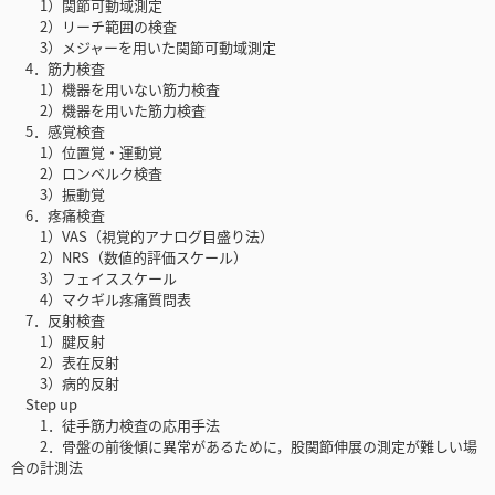
1）関節可動域測定
2）リーチ範囲の検査
3）メジャーを用いた関節可動域測定
4．筋力検査
1）機器を用いない筋力検査
2）機器を用いた筋力検査
5．感覚検査
1）位置覚・運動覚
2）ロンベルク検査
3）振動覚
6．疼痛検査
1）VAS（視覚的アナログ目盛り法）
2）NRS（数値的評価スケール）
3）フェイススケール
4）マクギル疼痛質問表
7．反射検査
1）腱反射
2）表在反射
3）病的反射
Step up
1．徒手筋力検査の応用手法
2．骨盤の前後傾に異常があるために，股関節伸展の測定が難しい場
合の計測法