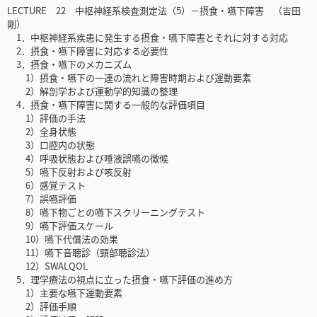
LECTURE 22 中枢神経系検査測定法（5）－摂食・嚥下障害 （吉田
剛）
1．中枢神経系疾患に発生する摂食・嚥下障害とそれに対する対応
2．摂食・嚥下障害に対応する必要性
3．摂食・嚥下のメカニズム
1）摂食・嚥下の一連の流れと障害時期および運動要素
2）解剖学および運動学的知識の整理
4．摂食・嚥下障害に関する一般的な評価項目
1）評価の手法
2）全身状態
3）口腔内の状態
4）呼吸状態および唾液誤嚥の徴候
5）嚥下反射および咳反射
6）感覚テスト
7）誤嚥評価
8）嚥下物ごとの嚥下スクリーニングテスト
9）嚥下評価スケール
10）嚥下代償法の効果
11）嚥下音聴診（頸部聴診法）
12）SWALQOL
5．理学療法の視点に立った摂食・嚥下評価の進め方
1）主要な嚥下運動要素
2）評価手順