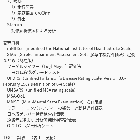
2．考察
1）歩行障害
2）家庭菜園での動作
3）外出
Step up
動作解析装置による分析
巻末資料
mNIHSS（modifi ed the National Institutes of Health Stroke Scale）
SIAS（Stroke Impairment Assessment Set，脳卒中機能評価法）定義
まとめ（簡易版）
フーゲルマイヤー（Fugl-Meyer）評価法
上田の12段階グレードテスト
UPDRS（Unifi ed Parkinson's Disease Rating Scale, Version 3.0-
February 1987 Defi nition of 0-4 Scale）
UMSARS（unifi ed MSA rating scale）
MSA-QoL
MMSE（Mini-Mental State Examination）検査用紙
ミラーニ- コンパレッティーの姿勢－運動発達評価表
日本版デンバー発達検査評価表
遠城寺式乳幼児分析的発達検査評価表
O.G.I.G－歩行分析シート
TEST 試験 （森山 英樹）