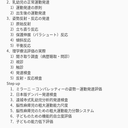
2．乳幼児の正常運動発達
1）運動発達の原則
2）出生後の運動発達
3．姿勢反射・反応の発達
1）原始反射
2）立ち直り反応
3）保護伸展（パラシュート）反応
4）傾斜反応
5）平衡反応
4．理学療法評価の実際
1）聞き取り調査（病歴聴取・問診）
2）視診
3）触診
4）発達検査
5）反射・反応検査
Step up
1．ミラーニ －コンパレッティーの姿勢－運動発達評価
2．日本版デンバー発達検査
3．遠城寺式乳幼児分析的発達検査
4．脳性麻痺児の粗大運動能力尺度
5．脳性麻痺児のための粗大運動能力分類システム
6．子どものための機能的自立度評価
7．子どもの能力低下評価