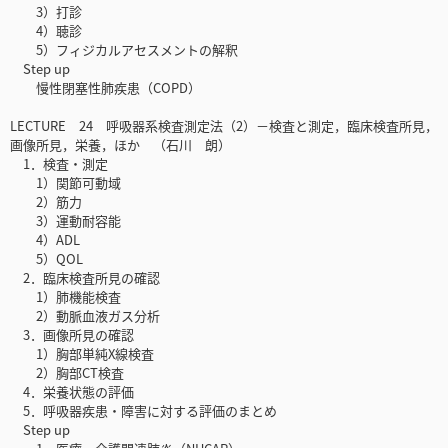
3）打診
4）聴診
5）フィジカルアセスメントの解釈
Step up
慢性閉塞性肺疾患（COPD）
LECTURE 24 呼吸器系検査測定法（2）－検査と測定，臨床検査所見，
画像所見，栄養，ほか （石川 朗）
1．検査・測定
1）関節可動域
2）筋力
3）運動耐容能
4）ADL
5）QOL
2．臨床検査所見の確認
1）肺機能検査
2）動脈血液ガス分析
3．画像所見の確認
1）胸部単純X線検査
2）胸部CT検査
4．栄養状態の評価
5．呼吸器疾患・障害に対する評価のまとめ
Step up