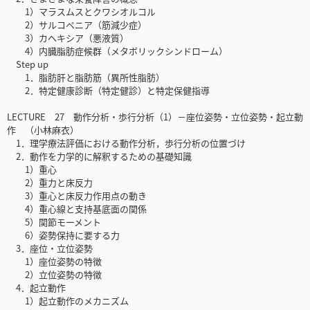
1）マラスムスとクワシオルコル
2）サルコペニア（筋減少症）
3）カヘキシア（悪液質）
4）内臓脂肪症候群（メタボリックシンドローム）
Step up
1．脂肪肝と脂肪筋（異所性脂肪）
2．特定健康診断（特定健診）と特定保健指導
LECTURE 27 動作分析・歩行分析（1）－座位姿勢・立位姿勢・起立動
作 （小林麻衣）
1．理学療法評価における動作分析，歩行分析の位置づけ
2．動作を力学的に解釈するための基礎知識
1）重心
2）重力と床反力
3）重心と床反力作用点の動き
4）重心線と支持基底面の関係
5）関節モーメント
6）姿勢保持に要する力
3．座位・立位姿勢
1）座位姿勢の特徴
2）立位姿勢の特徴
4．起立動作
1）起立動作のメカニズム