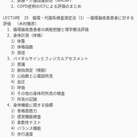
1．医療・介護関連肺炎（NHCAP）
2．COPD症例のICFによる評価のまとめ
LECTURE 25 循環・代謝系検査測定法（1）－循環器疾患患者に対する
評価 （木村雅彦）
1．循環器疾患患者の病態把握と理学療法評価
2．身体計測（体格）
1）体重
2）体格指数
3）周径
3．バイタルサインとフィジカルアセスメント
1）意識
2）脈拍測定（検脈）
3）心拍数と心電図所見
4）血圧
5）呼吸
6）その他の身体的所見の検査
7）所見の記録
4．身体機能に関する指標
1）骨格筋筋力
2）感覚機能検査
3）柔軟性テスト
4）バランス機能
5）歩行速度