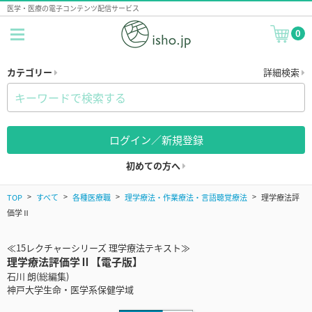
医学・医療の電子コンテンツ配信サービス
0
カテゴリー
詳細検索
ログイン／新規登録
初めての方へ
TOP
すべて
各種医療職
理学療法・作業療法・言語聴覚療法
理学療法評
価学Ⅱ
≪15レクチャーシリーズ 理学療法テキスト≫
理学療法評価学Ⅱ【電子版】
石川 朗(総編集)
神戸大学生命・医学系保健学域