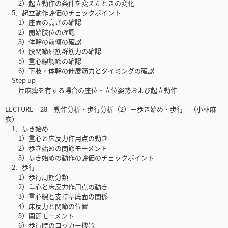
2）起立動作の条件を変えたときの変化
5．起立動作評価のチェックポイント
1）座面の高さの確認
2）開始肢位の確認
3）体幹の前傾の確認
4）股関節屈筋群筋力の確認
5）重心線調節の確認
6）下肢・体幹の伸展筋力とタイミングの確認
Step up
片麻痺を有する場合の座位・立位姿勢および起立動作
LECTURE 28 動作分析・歩行分析（2）－歩き始め・歩行 （小林麻
衣）
1．歩き始め
1）重心と床反力作用点の動き
2）歩き始めの関節モーメント
3）歩き始めの動作の評価のチェックポイント
2．歩行
1）歩行周期分類
2）重心と床反力作用点の動き
3）重心線と支持基底面の関係
4）床反力と関節の位置
5）関節モーメント
6）歩行時のロッカー機能