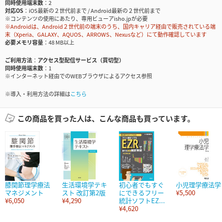
同時使用端末数
2
対応OS
iOS最新の２世代前まで / Android最新の２世代前まで
※コンテンツの使用にあたり、専用ビューアisho.jpが必要
※Androidは、Android２世代前の端末のうち、国内キャリア経由で販売されている端
末（Xperia、GALAXY、AQUOS、ARROWS、Nexusなど）にて動作確認しています
必要メモリ容量
48 MB以上
ご利用方法
アクセス型配信サービス（買切型）
同時使用端末数
1
※インターネット経由でのWEBブラウザによるアクセス参照
※導入・利用方法の詳細は
こちら
この商品を買った人は、こんな商品も買っています。
膝関節理学療法
生活環境学テキ
初心者でもすぐ
小児理学療法学
マネジメント
スト 改訂第2版
にできるフリー
¥5,500
¥6,050
¥4,290
統計ソフトEZ...
¥4,620