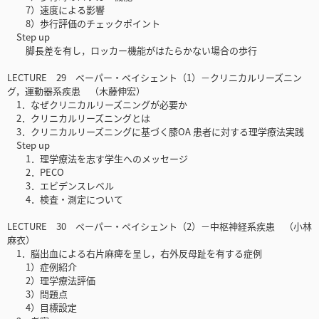
7）速度による影響
8）歩行評価のチェックポイント
Step up
脚長差を有し，ロッカー機能がはたらかない場合の歩行
LECTURE 29 ペーパー・ペイシェント（1）－クリニカルリーズニン
グ，運動器系疾患 （木藤伸宏）
1．なぜクリニカルリーズニングが必要か
2．クリニカルリーズニングとは
3．クリニカルリーズニングに基づく膝OA 患者に対する理学療法実践
Step up
1．理学療法を志す学生へのメッセージ
2．PECO
3．エビデンスレベル
4．検査・測定について
LECTURE 30 ペーパー・ペイシェント（2）－中枢神経系疾患 （小林
麻衣）
1．脳出血による右片麻痺を呈し，右外反母趾を有する症例
1）症例紹介
2）理学療法評価
3）問題点
4）目標設定