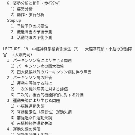
6．姿勢分析と動作・歩行分析
1）姿勢分析
2）動作・歩行分析
Step up
1．予後予測の必要性
2．機能障害の予後予測
3．活動制限の予後予測
LECTURE 19 中枢神経系検査測定法（2）－大脳基底核・小脳の運動障
害 （大畑光司）
1．パーキンソン病により生じる問題
1）パーキンソン病の四大徴候
2）四大徴候以外のパーキンソン病に伴う障害
2．パーキンソン病の評価
1）運動を評価する前に
2）一次的機能障害に対する評価
3）二次的，複合的機能障害に対する評価
3．運動失調により生じる問題
1）小脳性運動失調
2）脊髄後索性（感覚性）運動失調
3）前庭迷路性運動失調
4）末梢神経性運動失調
4．運動失調の評価
1）運動を評価する前に