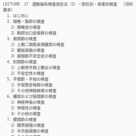
LECTURE 17 運動器系検査測定法（2）－部位別・疾患別検査 （河村
廣幸）
1．はじめに
2．頸椎・胸郭の検査
1）頸椎症の検査
2）胸郭出口症候群の検査
3．肩関節の検査
1）上腕二頭筋長頭腱部の検査
2）腱板損傷の検査
3）肩関節不安定症の検査
4．肘関節の検査
1）上腕骨外側上顆炎の検査
2）不安定性の検査
5．手関節・手指の検査
1）手根管症候群の検査
2）その他神経麻痺の検査
6．腰部および股関節の検査
1）神経伸張の検査
2）伸張性の検査
3）その他の検査
7．膝関節の検査
1）靱帯損傷の検査
2）半月板損傷の検査