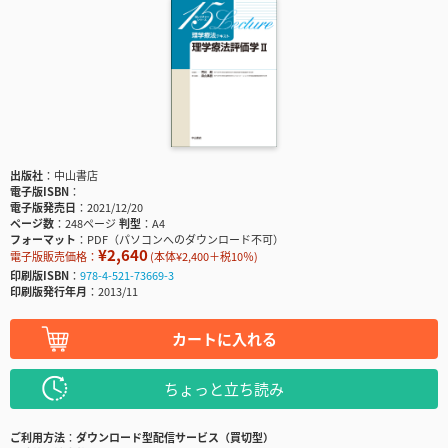
出版社
中山書店
電子版ISBN
電子版発売日
2021/12/20
ページ数
248ページ
判型
A4
フォーマット
PDF（パソコンへのダウンロード不可）
¥2,640
電子版販売価格：
(本体¥2,400＋税10％)
印刷版ISBN
978-4-521-73669-3
印刷版発行年月
2013/11
カートに入れる
ちょっと立ち読み
ご利用方法
ダウンロード型配信サービス（買切型）