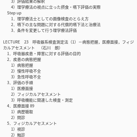
3）評価結果の解釈
4）理学療法の視点に立った摂食・嚥下評価の実際
Step up
1．理学療法士としての画像検査のとらえ方
2．嚥下の主な問題に対する代償的嚥下法と治療法
3．条件を変更して行う理学療法評価
LECTURE 23 呼吸器系検査測定法（1）－病態把握，医療面接，フィジ
カルアセスメント （石川 朗）
1．呼吸器疾患・障害に対する評価の目的
2．疾患の病態把握
1）病態把握
2）慢性呼吸不全
3）急性呼吸不全
3．評価の手順
1）医療面接
2）フィジカルアセスメント
3）呼吸機能に関連した検査・測定
4．医療面接 89
1）病歴聴取
2）問診
5．フィジカルアセスメント
1）視診
2）触診