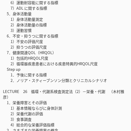
6）運動耐容能に関する指標
7）ADL に関する指標
5．身体活動量
1）身体活動量測定
2）身体活動量の指標
3）運動習慣
6．不安・抑うつに関する指標
1）不安の評価尺度
2）抑うつの評価尺度
7．健康関連QOL（HRQOL）
1）包括的HRQOL尺度
2）循環器疾患患者における疾患特異的HRQOL尺度
Step up
1．予後に関する指標
2．ノリア・スティーブンソン分類とクリニカルシナリオ
LECTURE 26 循環・代謝系検査測定法（2）－栄養・代謝 （木村雅
彦）
1．栄養障害とその評価
1）基本情報ならびに身体計測
2）栄養代謝の評価
3）食事調査
4）総合的な栄養評価指標
2．さまざまな栄養障害の概念