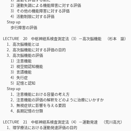
2）運動失調による機能障害に対する評価
3）その他の機能障害に対する評価
4）活動制限に対する評価
Step up
歩行障害の評価
LECTURE 20 中枢神経系検査測定法（3）－高次脳機能 （杉本 諭）
1．高次脳機能とは
2．高次脳機能に対する評価の目的
3．高次脳機能の評価
1）注意機能
2）視空間認知機能
3）言語機能
4）失行症
5）記憶と認知
Step up
1．注意機能における容量の考え方
2．注意機能の評価の解釈をどのように治療にいかすか
3．無視症状に影響を与える要因
4．長期記憶の分類
LECTURE 21 中枢神経系検査測定法（4）－運動発達 （荒川高光）
1．理学療法における運動発達評価の目的