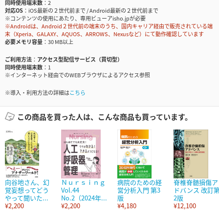
同時使用端末数
2
対応OS
iOS最新の２世代前まで / Android最新の２世代前まで
※コンテンツの使用にあたり、専用ビューアisho.jpが必要
※Androidは、Android２世代前の端末のうち、国内キャリア経由で販売されている端
末（Xperia、GALAXY、AQUOS、ARROWS、Nexusなど）にて動作確認しています
必要メモリ容量
30 MB以上
ご利用方法
アクセス型配信サービス（買切型）
同時使用端末数
1
※インターネット経由でのWEBブラウザによるアクセス参照
※導入・利用方法の詳細は
こちら
この商品を買った人は、こんな商品も買っています。
向谷地さん、幻
Ｎｕｒｓｉｎｇ
病院のための経
脊椎脊髄損傷ア
覚妄想ってどう
Vol.44
営分析入門 第3
ドバンス 改訂
やって聞いた...
No.2（2024年...
版
2版
¥2,200
¥2,200
¥4,180
¥12,100