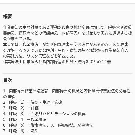
概要
作業療法の主な対象である運動器疾患や神経疾患に加えて、呼吸器や循環
器疾患、糖尿病などの代謝疾患（内部障害）を併せもつ患者に遭遇する機
会が増えている。
本書では、作業療法士がなぜ内部障害を学ぶ必要があるのか、内部障害
を理解するうえで必要な解剖・生理・病態の基本知識から作業療法介入
の実践方法、リスク管理などを解説した。
作業療法士に求められる内部障害の知識・技術をまとめた1冊
目次
1 内部障害作業療法総論－内部障害の概念と内部障害作業療法の必要性
の理解
2 呼吸（1）－解剖・生理・病態
3 呼吸（2）－評価
4 呼吸（3）－呼吸リハビリテーションの概要
5 呼吸（4）－作業療法
6 呼吸（5）－酸素療法，人工呼吸療法，薬物療法
7 呼吸（6）－吸引