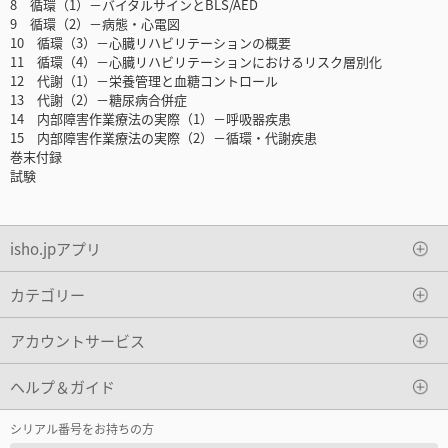
8 循環（1）－バイタルサインとBLS/AED
9 循環（2）－病態・心電図
10 循環（3）－心臓リハビリテーションの概要
11 循環（4）－心臓リハビリテーションにおけるリスク層別化
12 代謝（1）－栄養管理と血糖コントロール
13 代謝（2）－糖尿病合併症
14 内部障害作業療法の実際（1）－呼吸器疾患
15 内部障害作業療法の実際（2）－循環・代謝疾患
巻末付録
試験
isho.jpアプリ
カテゴリー
アカウントサービス
ヘルプ＆ガイド
シリアル番号をお持ちの方