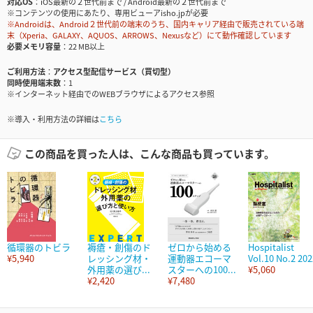
対応OS
iOS最新の２世代前まで / Android最新の２世代前まで
※コンテンツの使用にあたり、専用ビューアisho.jpが必要
※Androidは、Android２世代前の端末のうち、国内キャリア経由で販売されている端
末（Xperia、GALAXY、AQUOS、ARROWS、Nexusなど）にて動作確認しています
必要メモリ容量
22 MB以上
ご利用方法
アクセス型配信サービス（買切型）
同時使用端末数
1
※インターネット経由でのWEBブラウザによるアクセス参照
※導入・利用方法の詳細は
こちら
この商品を買った人は、こんな商品も買っています。
循環器のトビラ
褥瘡・創傷のド
ゼロから始める
Hospitalist
¥5,940
レッシング材・
運動器エコーマ
Vol.10 No.2 202
外用薬の選び...
スターへの100...
¥5,060
¥2,420
¥7,480