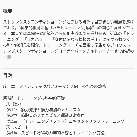
概要
ストレングス＆コンディショニングに関わる研究は目覚ましい発展を遂げ
ており，“科学的根拠に基づいたトレーニング指導”への関心も高まってい
る．本書では基礎研究の解説から応用実践までを盛り込み，近年の「トレ
ーニング」「リカバリー」「身体に関わる情報の活用」に関する数多く
の科学的知見を紹介．トレーニングコーチを目指す学生からプロのスト
レングス＆コンディショニングコーチやパーソナルトレーナーまで必読の
一冊．
目次
序 章 アスレティックパフォーマンス向上のための戦略
第1部 トレーニングの科学的基礎
（1）筋力
第1章 筋力発揮と筋力増加のメカニズム
第2章 筋肥大のメカニズムと運動刺激条件
第3章 ［トレーニングメソッド］エキセントリックトレーニング
（2）スピード
第4章 スピード獲得の力学的基礎とトレーニング方法