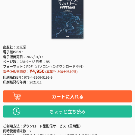
出版社
文光堂
電子版ISBN
電子版発売日
2022/01/17
ページ数
288ページ
判型
B5
フォーマット
PDF（パソコンへのダウンロード不可）
¥4,950
電子版販売価格：
(本体¥4,500＋税10％)
印刷版ISBN
978-4-8306-5193-9
印刷版発行年月
2021/11
カートに入れる
ちょっと立ち読み
ご利用方法
ダウンロード型配信サービス（買切型）
同時使用端末数
2