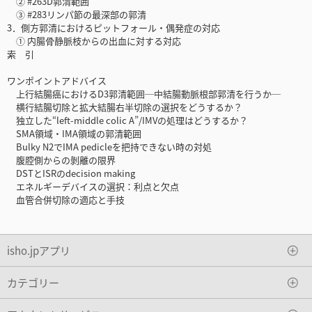
② #263D郭清範囲
③ #283リンパ節の最深部の郭清
3．側方郭清におけるピットフォール・偶発症の対応
① 内腸骨静脈枝からの出血に対する対応
索 引
ワンポイントアドバイス
上行結腸癌におけるD3郭清範囲─中結腸動脈根部郭清を行うか─
横行結腸切除と拡大結腸右半切除の選択をどうするか？
独立した“left-middle colic A”/IMVの処理はどうするか？
SMA領域・IMA領域の郭清範囲
Bulky N2でIMA pedicleを把持できない時の対処
腹腔側からの剝離の限界
DSTとISRのdecision making
エネルギーデバイスの選択：利点と欠点
血管合併切除の適応と手技
isho.jpアプリ
カテゴリー