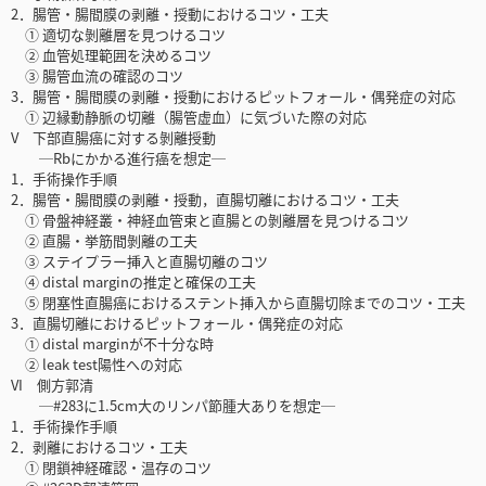
2．腸管・腸間膜の剥離・授動におけるコツ・工夫
① 適切な剝離層を見つけるコツ
② 血管処理範囲を決めるコツ
③ 腸管血流の確認のコツ
3．腸管・腸間膜の剥離・授動におけるピットフォール・偶発症の対応
① 辺縁動静脈の切離（腸管虚血）に気づいた際の対応
V 下部直腸癌に対する剝離授動
─Rbにかかる進行癌を想定─
1．手術操作手順
2．腸管・腸間膜の剥離・授動，直腸切離におけるコツ・工夫
① 骨盤神経叢・神経血管束と直腸との剝離層を見つけるコツ
② 直腸・挙筋間剝離の工夫
③ ステイプラー挿入と直腸切離のコツ
④ distal marginの推定と確保の工夫
⑤ 閉塞性直腸癌におけるステント挿入から直腸切除までのコツ・工夫
3．直腸切離におけるピットフォール・偶発症の対応
① distal marginが不十分な時
② leak test陽性への対応
VI 側方郭清
─#283に1.5cm大のリンパ節腫大ありを想定─
1．手術操作手順
2．剥離におけるコツ・工夫
① 閉鎖神経確認・温存のコツ