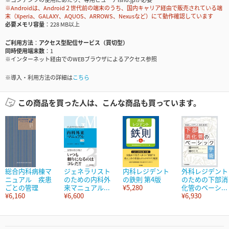
※Androidは、Android２世代前の端末のうち、国内キャリア経由で販売されている端
末（Xperia、GALAXY、AQUOS、ARROWS、Nexusなど）にて動作確認しています
必要メモリ容量
228 MB以上
ご利用方法
アクセス型配信サービス（買切型）
同時使用端末数
1
※インターネット経由でのWEBブラウザによるアクセス参照
※導入・利用方法の詳細は
こちら
この商品を買った人は、こんな商品も買っています。
総合内科病棟マ
ジェネラリスト
内科レジデント
外科レジデント
ニュアル 疾患
のための内科外
の鉄則 第4版
のための下部消
ごとの管理
来マニュアル...
¥5,280
化管のベーシ...
¥6,160
¥6,600
¥6,930