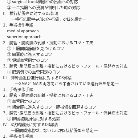
① surgical trunk剝離中の出血への対応
② 十二指腸への浸潤が判明した時の対応
II 横行結腸癌に対するD3郭清
─横行結腸中央部の進行癌，cN2を想定─
1．手術操作手順
medial approach
superior approach
2．腸管・腸間膜の剝離・授動におけるコツ・工夫
① 上腸間膜静脈を見つけるコツ
② 網囊腔に進入するコツ
③ 領域血管同定のコツ
3．腸管･腸間膜の剝離・授動におけるピットフォール・偶発症の対応
① 肥満例での血管同定のコツ
III 脾彎曲近傍進行癌に対するD3郭清
─SMAとIMAの両方向から栄養されている進行癌を想定─
1．手術操作手順
2．腸管・腸間膜の剝離・授動におけるコツ・工夫
① 血管同定のコツ
② 網囊腔に進入するコツ・膵損傷を回避するコツ
3．腸管･腸間膜の剝離・授動におけるピットフォール・偶発症の対応
① 脾臓被膜損傷に対する処置
IV S状結腸癌に対するD3郭清
─腸間膜癒着型，ないしは右S状結腸型を想定─
1．手術操作手順