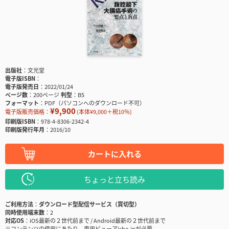
出版社
文光堂
電子版ISBN
電子版発売日
2022/01/24
ページ数
200ページ
判型
B5
フォーマット
PDF（パソコンへのダウンロード不可）
¥9,900
電子版販売価格：
(本体¥9,000＋税10％)
印刷版ISBN
978-4-8306-2342-4
印刷版発行年月
2016/10
カートに入れる
ちょっと立ち読み
ご利用方法
ダウンロード型配信サービス（買切型）
同時使用端末数
2
対応OS
iOS最新の２世代前まで / Android最新の２世代前まで
※コンテンツの使用にあたり、専用ビューアisho.jpが必要