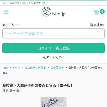
医学・医療の電子コンテンツ配信サービス
0
カテゴリー
詳細検索
ログイン／新規登録
初めての方へ
TOP
すべて
臨床医学・外科系
消化器外科
腹腔鏡下大腸癌手術の要点と
盲点
腹腔鏡下大腸癌手術の要点と盲点【電子版】
杉原 健一(編)