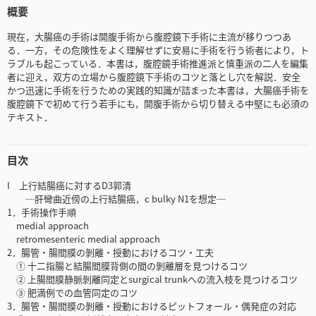
概要
現在，大腸癌の手術は開腹手術から腹腔鏡下手術に主流が移りつつあ
る．一方，その危険性をよく理解せずに安易に手術を行う術者により，ト
ラブルも起こっている．本書は，腹腔鏡手術推進派と慎重派の二人を編集
者に迎え，双方の立場から腹腔鏡下手術のコツと落とし穴を解説．安全
かつ迅速に手術を行うための実践的知識が詰まった本書は，大腸癌手術を
腹腔鏡下で初めて行う若手にも，開腹手術から切り替える中堅にも必須の
テキスト．
目次
I 上行結腸癌に対するD3郭清
─肝彎曲近傍の上行結腸癌，c bulky N1を想定─
1．手術操作手順
medial approach
retromesenteric medial approach
2．腸管・腸間膜の剝離・授動におけるコツ・工夫
① 十二指腸と結腸間膜背側の間の剝離層を見つけるコツ
② 上腸間膜静脈剝離同定とsurgical trunkへの流入枝を見つけるコツ
③ 肥満例での血管同定のコツ
3．腸管・腸間膜の剝離・授動におけるピットフォール・偶発症の対応