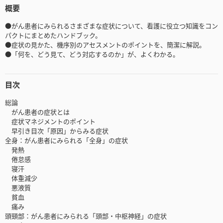
概要
●がん患者にみられるさまざまな症状について、看護に役立つ知識をコン
パクトにまとめたハンドブック。
●症状の見かた、機序別のアセスメントのポイントを、簡潔に解説。
●「何を、どう見て、どう対応するのか」が、よくわかる。
目次
総論
がん患者の症状とは
症状マネジメントのポイント
早引き目次「原因」からみる症状
全身：がん患者にみられる「全身」の症状
発熱
倦怠感
寝汗
体重減少
悪液質
貧血
痛み
頭頸部：がん患者にみられる「頭部・中枢神経」の症状