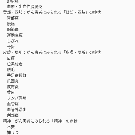
排尿痛
血尿・出血性膀胱炎
背部・四肢：がん患者にみられる「背部・四肢」の症状
背部痛
腰痛
関節痛
運動麻痺
しびれ
骨折
皮膚・局所：がん患者にみられる「皮膚・局所」の症状
皮疹
色素沈着
脱毛
手足症候群
爪囲炎
皮膚炎
黄疸
リンパ浮腫
血管痛
血管外漏出
創部痛
精神：がん患者にみられる「精神」の症状
不安
抑うつ