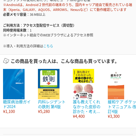
※Androidは、Android２世代前の端末のうち、国内キャリア経由で販売されている端
末（Xperia、GALAXY、AQUOS、ARROWS、Nexusなど）にて動作確認しています
必要メモリ容量
36 MB以上
ご利用方法
アクセス型配信サービス（買切型）
同時使用端末数
1
※インターネット経由でのWEBブラウザによるアクセス参照
※導入・利用方法の詳細は
こちら
この商品を買った人は、こんな商品も買っています。
糖尿病治療ガイ
内科レジデント
誰も教えてくれ
緩和ケア ポケ
ド2024
の鉄則 第4版
なかった皮疹の
トマニュアル 
¥1,100
¥5,280
診かた・考え...
訂4版
¥4,400
¥3,300