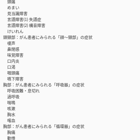
頭痛
めまい
見当識障害
言語障害(1) 失語症
言語障害(2) 構音障害
けいれん
頭頸部：がん患者にみられる「顔～頸部」の症状
嗄声
鼻閉感
味覚障害
口内炎
口渇
咽頭痛
嚥下障害
胸部：がん患者にみられる「呼吸器」の症状
呼吸困難・息切れ
過呼吸
喘鳴
咳漱
胸水
喀血
胸部：がん患者にみられる「循環器」の症状
胸痛
動悸