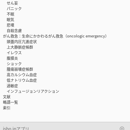
せん妄
パニック
不眠
眠気
悲嘆
自殺念慮
がん救急：生命にかかわるがん救急（oncologic emergency）
頭蓋内圧亢進症状
上大静脈症候群
イレウス
腹膜炎
ショック
腫瘍崩壊症候群
高カルシウム血症
低ナトリウム血症
過敏症
インフュージョンリアクション
文献
略語一覧
索引
isho.jpアプリ