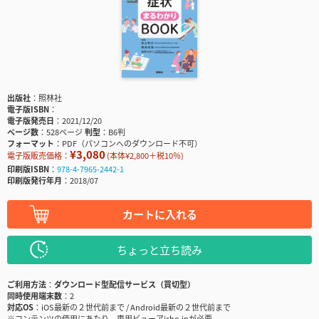
出版社
照林社
電子版ISBN
電子版発売日
2021/12/20
ページ数
528ページ
判型
B6判
フォーマット
PDF（パソコンへのダウンロード不可）
¥3,080
電子版販売価格：
(本体¥2,800＋税10％)
印刷版ISBN
978-4-7965-2442-1
印刷版発行年月
2018/07
カートに入れる
ちょっと立ち読み
ご利用方法
ダウンロード型配信サービス（買切型）
同時使用端末数
2
対応OS
iOS最新の２世代前まで / Android最新の２世代前まで
※コンテンツの使用にあたり、専用ビューアisho.jpが必要