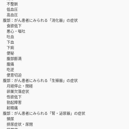
不整脈
低血圧
高血圧
腹部：がん患者にみられる「消化器」の症状
食欲低下
悪心・嘔吐
吐血
下血
下痢
便秘
腹部膨満
腹痛
吃逆
便意切迫
腹部：がん患者にみられる「生殖器」の症状
月経停止・閉経
卵巣欠落症状
性欲低下
勃起障害
射精痛
腹部：がん患者にみられる「腎・泌尿器」の症状
頻尿
排尿症状・尿閉