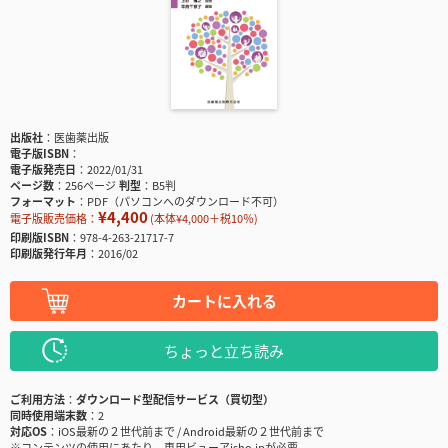
出版社
医歯薬出版
電子版ISBN
電子版発売日
2022/01/31
ページ数
256ページ
判型
B5判
フォーマット
PDF（パソコンへのダウンロード不可）
¥4,400
電子版販売価格：
(本体¥4,000＋税10％)
印刷版ISBN
978-4-263-21717-7
印刷版発行年月
2016/02
カートに入れる
ちょっと立ち読み
ご利用方法
ダウンロード型配信サービス（買切型）
同時使用端末数
2
対応OS
iOS最新の２世代前まで / Android最新の２世代前まで
※コンテンツの使用にあたり、専用ビューアisho.jpが必要