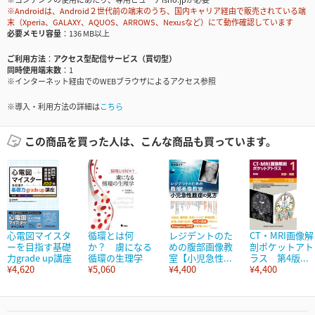
※Androidは、Android２世代前の端末のうち、国内キャリア経由で販売されている端
末（Xperia、GALAXY、AQUOS、ARROWS、Nexusなど）にて動作確認しています
必要メモリ容量
136 MB以上
ご利用方法
アクセス型配信サービス（買切型）
同時使用端末数
1
※インターネット経由でのWEBブラウザによるアクセス参照
※導入・利用方法の詳細は
こちら
この商品を買った人は、こんな商品も買っています。
心電図マイスタ
循環とは何
レジデントのた
CT・MRI画像解
ーを目指す基礎
か？ 虜になる
めの腹部画像教
剖ポケットアト
力grade up講座
循環の生理学
室【小児急性...
ラス 第4版...
¥4,620
¥5,060
¥4,400
¥4,400