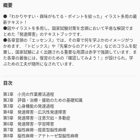
概要
●「わかりやすい・興味がもてる・ポイントを絞った」イラスト多用の最
新テキスト！
●図やイラストを多用し，国家試験対策を念頭において平易な解説でま
とめた「発達障害」のテキストブックです．
●各章冒頭の『エッセンス』では，その章で何を学ぶかのイメージがつ
かめます．『トピックス』や『先輩からのアドバイス』などのコラムを配
置し，国家試験によく出題される重要な用語は赤字で強調しています．ま
た各章の最後には，復習のための『確認してみよう！』が設けられ，学
ぶための工夫が随所になされています．
目次
第1章 小児の作業療法過程
第2章 評価・治療・援助のための基礎知識
第3章 心身機能の発達過程
第4章 発達障害―広汎性発達障害
第5章 発達障害―注意欠如・多動症
第6章 発達障害―学習障害
第7章 脳性麻痺―痙直型脳性麻痺
第8章 脳性麻痺―アテトーゼ型脳性麻痺