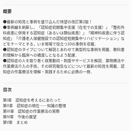
概要
●最新の知見と事例を盛り込んだ待望の改訂第2版！
●事例編を刷新し，「認知症初期集中支援（在宅での支援）」「整形外
科疾患に併発する認知症（あるいは類似疾患）」「精神科疾患に伴う認
知症」「介護老人保健施設での認知症短期集中リハビリテーション」な
どをテーマとする，いま現場で役立つ10の事例を収載．
●認知症のタイプについて解説とあわせて典型的な事例を掲載．教科書
的理解から臨床への橋渡しとなるよう配慮．
●認知症の人を取り巻く政策動向・制度やサービスを解説．薬物療法や
作業療法介入の手技，その研究報告などについて最新の知見を掲載．認
知症の作業療法を理解・実践するために必携の一冊．
目次
第I章 認知症を考えるにあたって
第II章 認知症の現在――知識の整理
第III章 認知症の作業療法の実際
第IV章 今後の展望
第V章 まとめ