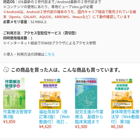
対応OS
iOS最新の２世代前まで / Android最新の２世代前まで
※コンテンツの使用にあたり、専用ビューアisho.jpが必要
※Androidは、Android２世代前の端末のうち、国内キャリア経由で販売されている端
末（Xperia、GALAXY、AQUOS、ARROWS、Nexusなど）にて動作確認しています
必要メモリ容量
52 MB以上
ご利用方法
アクセス型配信サービス（買切型）
同時使用端末数
1
※インターネット経由でのWEBブラウザによるアクセス参照
※導入・利用方法の詳細は
こちら
この商品を買った人は、こんな商品も買っています。
作業療法管理学
福祉用具学（改
就労支援の作業
身体障害作業療
第3版
訂第2版）［Web
療法 基礎から
法学［Web動画
¥3,850
動画付］ 改訂...
臨床実践まで
付］ 第3版
¥4,620
¥3,300
¥6,160