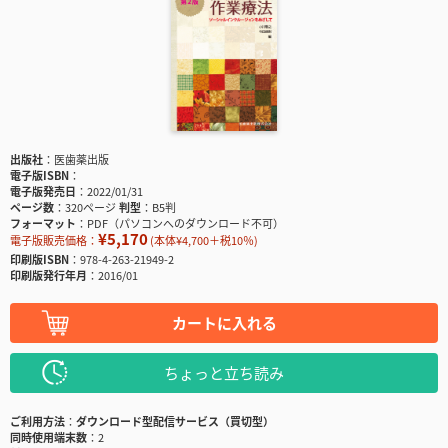
出版社
医歯薬出版
電子版ISBN
電子版発売日
2022/01/31
ページ数
320ページ
判型
B5判
フォーマット
PDF（パソコンへのダウンロード不可）
¥5,170
電子版販売価格：
(本体¥4,700＋税10％)
印刷版ISBN
978-4-263-21949-2
印刷版発行年月
2016/01
カートに入れる
ちょっと立ち読み
ご利用方法
ダウンロード型配信サービス（買切型）
同時使用端末数
2