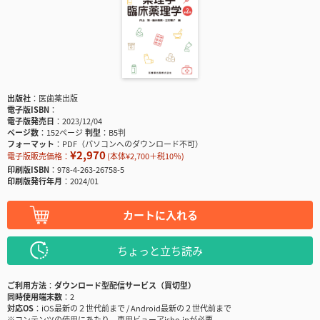
出版社
医歯薬出版
電子版ISBN
電子版発売日
2023/12/04
ページ数
152ページ
判型
B5判
フォーマット
PDF（パソコンへのダウンロード不可）
¥2,970
電子版販売価格：
(本体¥2,700＋税10％)
印刷版ISBN
978-4-263-26758-5
印刷版発行年月
2024/01
カートに入れる
ちょっと立ち読み
ご利用方法
ダウンロード型配信サービス（買切型）
同時使用端末数
2
対応OS
iOS最新の２世代前まで / Android最新の２世代前まで
※コンテンツの使用にあたり、専用ビューアisho.jpが必要