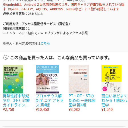
※Androidは、Android２世代前の端末のうち、国内キャリア経由で販売されている端
末（Xperia、GALAXY、AQUOS、ARROWS、Nexusなど）にて動作確認しています
必要メモリ容量
28 MB以上
ご利用方法
アクセス型配信サービス（買切型）
同時使用端末数
1
※インターネット経由でのWEBブラウザによるアクセス参照
※導入・利用方法の詳細は
こちら
この商品を買った人は、こんな商品も買っています。
発熱性好中球減
プロメテウス解
PT・OT・STの
面白いほどよく
少症（FN）診療
剖学 コア アトラ
ための 一般臨床
わかる！臨床心
ガイドライン...
ス 第4版
医学 第4版
理学
¥2,750
¥10,450
¥3,080
¥1,540