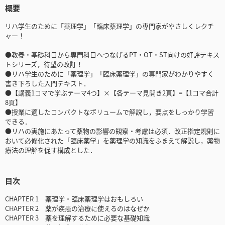
概要
リハ学生のために「薬理学」「臨床薬理学」の専門家がやさしくレクチ
ャー！
●教養・基礎科目から専門科目へつなげるPT・OT・ST向けの好評テキス
トシリーズ，待望の改訂！
●リハ学生のために「薬理学」「臨床薬理学」の専門家がわかりやすく
書き下ろした入門テキスト．
●【講義1コマで学ぶテーマ4つ】×【各テーマ見開き2頁】=【1コマ合計
8頁】
●授業に適したコンパクトなボリュームで解説し，要点をしっかり学習
できる．
●リハの実施にあたって薬物の影響の観察・考慮は必須．改正指定規則に
おいて必修化された「臨床薬学」を薬理学の知識をふまえて解説し，薬物
療法の理解を促す構成とした．
目次
CHAPTER 1 薬理学・臨床薬理学はおもしろい
CHAPTER 2 薬が疾患の治療に使えるのはなぜか
CHAPTER 3 薬を理解するために必要な基礎知識