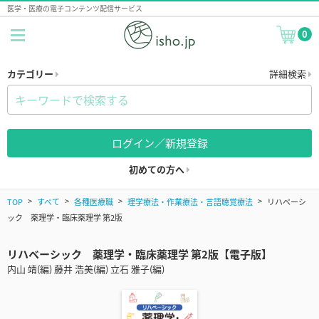
医学・医療の電子コンテンツ配信サービス
0
カテゴリー
詳細検索
ログイン／新規登録
初めての方へ
TOP
すべて
各種医療職
理学療法・作業療法・言語聴覚療法
リハベーシ
ック 薬理学・臨床薬理学 第2版
リハベーシック 薬理学・臨床薬理学 第2版【電子版】
内山 靖(編) 藤井 浩美(編) 立石 雅子(編)