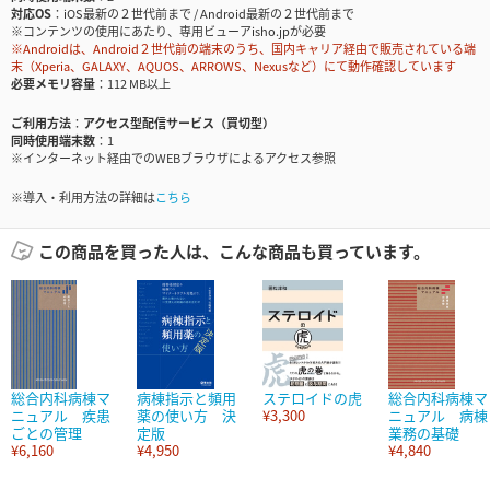
対応OS
iOS最新の２世代前まで / Android最新の２世代前まで
※コンテンツの使用にあたり、専用ビューアisho.jpが必要
※Androidは、Android２世代前の端末のうち、国内キャリア経由で販売されている端
末（Xperia、GALAXY、AQUOS、ARROWS、Nexusなど）にて動作確認しています
必要メモリ容量
112 MB以上
ご利用方法
アクセス型配信サービス（買切型）
同時使用端末数
1
※インターネット経由でのWEBブラウザによるアクセス参照
※導入・利用方法の詳細は
こちら
この商品を買った人は、こんな商品も買っています。
総合内科病棟マ
病棟指示と頻用
ステロイドの虎
総合内科病棟マ
ニュアル 疾患
薬の使い方 決
¥3,300
ニュアル 病棟
ごとの管理
定版
業務の基礎
¥6,160
¥4,950
¥4,840