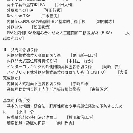
両十字靱帯温存型TKA ［浜田大輔］
外反膝へのTKA ［箕田行秀］
Revision TKA ［二木康夫］
内側fi xed型UKAの術前計画と基本的手術手技 ［堀内博志］
外側UKA ［松田秀策］
PFAと内側UKAを組み合わせた人工膝関節二顆置換術（BiKA） ［大
越康充ほか］
Ⅱ 膝周囲骨切り術
内側閉鎖式遠位大腿骨骨切り術 ［栗山新一ほか］
内側開大式高位脛骨骨切り術 ［中村立一ほか］
インターロッキング式外側閉鎖高位脛骨骨切り術 ［岡崎 賢］
ハイブリッド式外側閉鎖式高位脛骨骨切り術（HCWHTO） ［大澤
克成ほか］
内側開大式粗面下脛骨骨切り術 ［赤崎幸穂］
高位脛骨骨切り術＋内側半月板後根修復術 ［古賀英之］
基本的手術手技
基本的な切開・縫合法 肥厚性瘢痕や手術部位感染を予防するため
に ［小川 令
皮膚縫合剤の使用法と注意点 ［橋川和信ほか］
膝窩動脈・静脈の再建 ［前川尚宜］