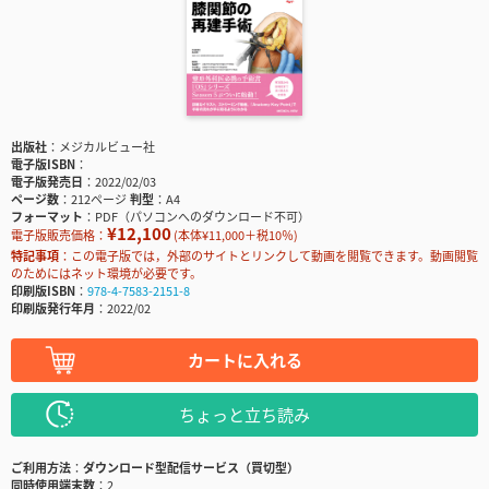
出版社
メジカルビュー社
電子版ISBN
電子版発売日
2022/02/03
ページ数
212ページ
判型
A4
フォーマット
PDF（パソコンへのダウンロード不可）
¥12,100
電子版販売価格：
(本体¥11,000＋税10％)
特記事項
この電子版では，外部のサイトとリンクして動画を閲覧できます。動画閲覧
のためにはネット環境が必要です。
印刷版ISBN
978-4-7583-2151-8
印刷版発行年月
2022/02
カートに入れる
ちょっと立ち読み
ご利用方法
ダウンロード型配信サービス（買切型）
同時使用端末数
2