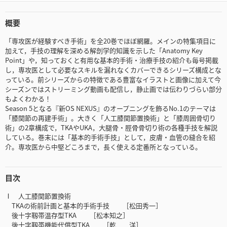
概要
「専攻医が経験すべき手術」を全20巻でほぼ網羅。メインの特集項目に
加えて，手技の理解を深める解剖学的知識を示した「Anatomy Key
Point」や，知っておくと有用な基本的手術・治療手技の紹介も毎号掲載
し，専攻医として必要なスキルを漏れなくカバーできるシリーズ構成とな
っている。前シリーズからの特徴である豊富なイラストと画像に加えて今
シーズンではストリーミング動画も配信し，静止画では伝わりづらい部分
もよくわかる！
Season 5となる『新OS NEXUS』のオープニングを飾るNo.1のテーマは
「膝関節の再建手術」。大きく「人工膝関節置換術」と「膝周囲骨切り
術」の2章構成で，TKAやUKA，大腿骨・脛骨骨切り術の各種手技を解説
している。巻末には「基本的手術手技」として，皮膚・血管の縫合を紹
介。専攻医から中堅どころまで，長く使える定番所となっている。
目次
Ⅰ 人工膝関節置換術
TKAの術前計画と基本的手術手技 ［松田秀一］
後十字靱帯温存型TKA ［松本知之］
後十字靱帯機能代償型TKA ［乾 洋］