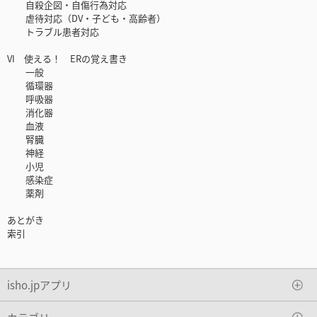
自殺企図・自傷行為対応
虐待対応（DV・子ども・高齢者）
トラブル患者対応
VI 使える！ ERの覚え書き
一般
循環器
呼吸器
消化器
血液
腎臓
神経
小児
感染症
薬剤
あとがき
索引
isho.jpアプリ