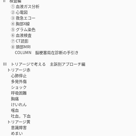
II 検査編
① 血液ガス分析
② 心電図
③ 救急エコー
④ 胸部X線
⑤ グラム染色
⑥ 血液検査
⑦ CT読影
⑧ 頭部MRI
COLUMN 脳梗塞局在診断の手引き
III トリアージで考える 主訴別アプローチ編
トリアージ赤
心肺停止
多発外傷
ショック
呼吸困難
胸痛
けいれん
喀血
吐血，下血
トリアージ黄
意識障害
めまい