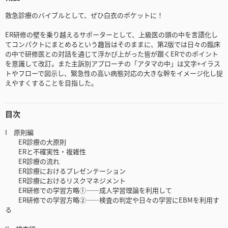
救急診療のバイブルとして、ぜひ白衣のポケットに！
ER研修の壁を乗り越えるサポーターとして、上級医の頭の中を言語化し
てコンパクトにまとめるという趣旨はそのままに、第2版では日々の臨床
の中で研修医との対話を通じて浮かび上がった皆が躓くERでのポイント
を意識して改訂。また主訴別アプローチの「アタマの中」は文字+イラス
トやフローで図示し、緊急性の高い病態対応の大きな幹をイメージ化し捉
えやすくすることを目指した。
目次
I 原則編
ER診療の大原則
ERと不確実性・複雑性
ER診療の流れ
ER診療におけるプレゼンテーション
ER診療におけるリスクマネジメント
ER研修での学習方略①――成人学習理論を利用して
ER研修での学習方略②――検査の判定や日々の学習にEBMを利用す
る