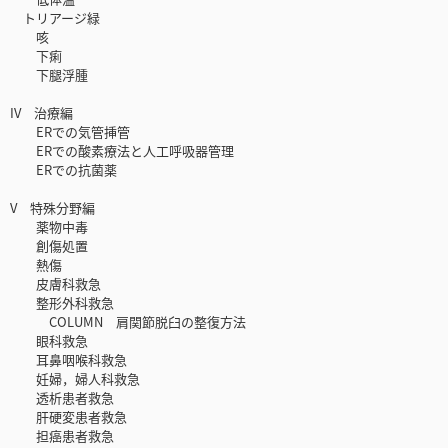
トリアージ緑
咳
下痢
下腿浮腫
IV 治療編
ERでの気管挿管
ERでの酸素療法と人工呼吸器管理
ERでの抗菌薬
V 特殊分野編
薬物中毒
創傷処置
熱傷
皮膚科救急
整形外科救急
COLUMN 肩関節脱臼の整復方法
眼科救急
耳鼻咽喉科救急
妊婦，婦人科救急
透析患者救急
肝硬変患者救急
担癌患者救急