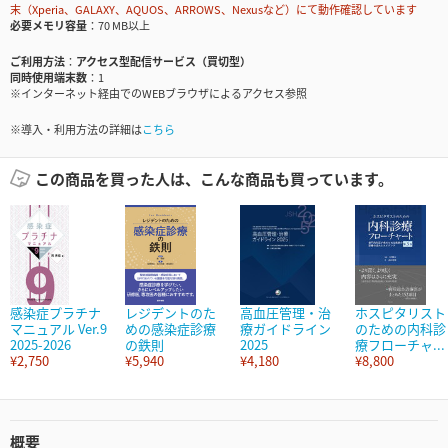
末（Xperia、GALAXY、AQUOS、ARROWS、Nexusなど）にて動作確認しています
必要メモリ容量
70 MB以上
ご利用方法
アクセス型配信サービス（買切型）
同時使用端末数
1
※インターネット経由でのWEBブラウザによるアクセス参照
※導入・利用方法の詳細は
こちら
この商品を買った人は、こんな商品も買っています。
感染症プラチナ
レジデントのた
高血圧管理・治
ホスピタリスト
マニュアル Ver.9
めの感染症診療
療ガイドライン
のための内科診
2025-2026
の鉄則
2025
療フローチャ...
¥2,750
¥5,940
¥4,180
¥8,800
概要