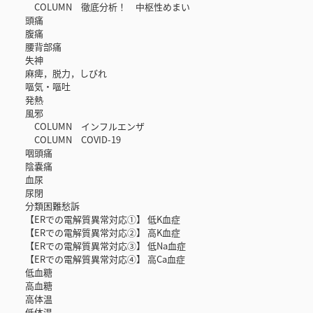
COLUMN 徹底分析！ 中枢性めまい
頭痛
腹痛
腰背部痛
失神
麻痺，脱力，しびれ
嘔気・嘔吐
発熱
風邪
COLUMN インフルエンザ
COLUMN COVID-19
咽頭痛
陰嚢痛
血尿
尿閉
分類困難愁訴
【ERでの電解質異常対応①】 低K血症
【ERでの電解質異常対応②】 高K血症
【ERでの電解質異常対応③】 低Na血症
【ERでの電解質異常対応④】 高Ca血症
低血糖
高血糖
高体温
低体温