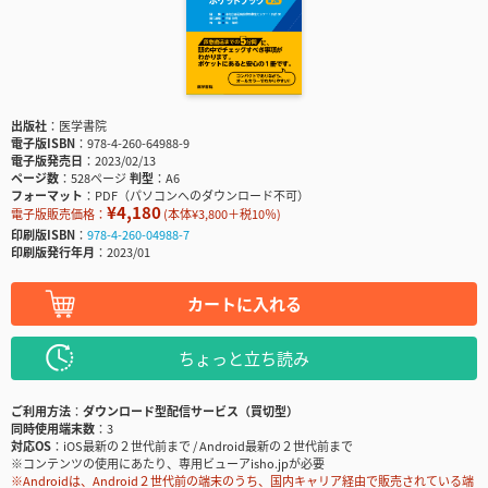
出版社
医学書院
電子版ISBN
978-4-260-64988-9
電子版発売日
2023/02/13
ページ数
528ページ
判型
A6
フォーマット
PDF（パソコンへのダウンロード不可）
¥4,180
電子版販売価格：
(本体¥3,800＋税10％)
印刷版ISBN
978-4-260-04988-7
印刷版発行年月
2023/01
カートに入れる
ちょっと立ち読み
ご利用方法
ダウンロード型配信サービス（買切型）
同時使用端末数
3
対応OS
iOS最新の２世代前まで / Android最新の２世代前まで
※コンテンツの使用にあたり、専用ビューアisho.jpが必要
※Androidは、Android２世代前の端末のうち、国内キャリア経由で販売されている端