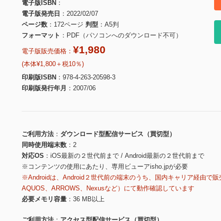
電子版ISBN
電子版発売日
2022/02/07
ページ数
172ページ
判型
A5判
フォーマット
PDF（パソコンへのダウンロード不可）
¥1,980
電子版販売価格：
(本体¥1,800＋税10％)
印刷版ISBN
978-4-263-20598-3
印刷版発行年月
2007/06
ご利用方法
ダウンロード型配信サービス（買切型）
同時使用端末数
2
対応OS
iOS最新の２世代前まで / Android最新の２世代前まで
※コンテンツの使用にあたり、専用ビューアisho.jpが必要
※Androidは、Android２世代前の端末のうち、国内キャリア経由で販
AQUOS、ARROWS、Nexusなど）にて動作確認しています
必要メモリ容量
36 MB以上
ご利用方法
アクセス型配信サービス（買切型）