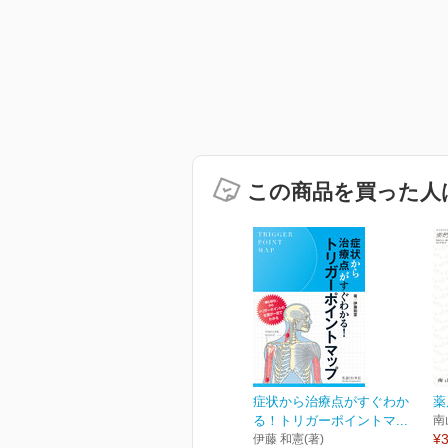
この商品を買った人
症状から治療点がすぐわか
薬局
る！トリガーポイントマ...
南
¥3
伊藤 和憲(著)