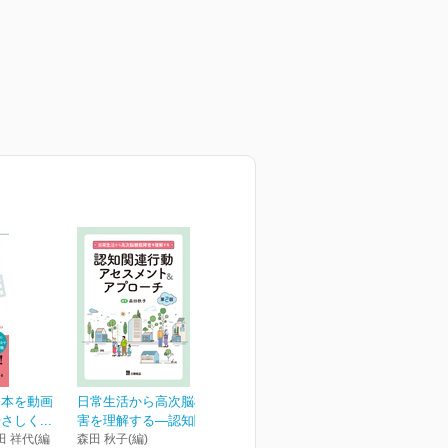
基本を動画
日常生活から高次脳機能障
しく...
害を理解する―認知関連...
田 祥代(編
森田 秋子(編)