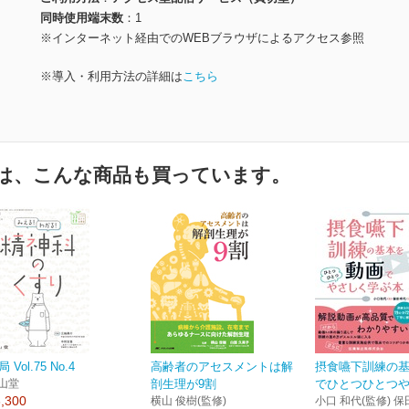
同時使用端末数
1
※インターネット経由でのWEBブラウザによるアクセス参照
※導入・利用方法の詳細は
こちら
は、こんな商品も買っています。
 Vol.75 No.4
高齢者のアセスメントは解
摂食嚥下訓練の
山堂
剖生理が9割
でひとつひとつやさ
,300
横山 俊樹(監修)
小口 和代(監修) 保