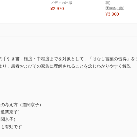
メディカ出版
著)
¥2,970
医歯薬出版
¥3,960
の手引き書．軽度・中程度までを対象として，「はなし言葉の習得」を
より，患者およびその家族に理解されることを念じわかりやすく解説．
法の考え方（道関京子）
（道関京子）
道関京子）
にも有効です