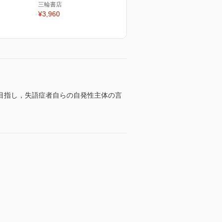
三輪書店
¥3,960
目指し，失語症者自らの自発性主体の言