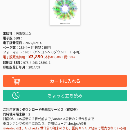
出版社
医歯薬出版
電子版ISBN
電子版発売日
2022/02/14
ページ数
232ページ
判型
B5判
フォーマット
PDF（パソコンへのダウンロード不可）
¥3,850
電子版販売価格：
(本体¥3,500＋税10％)
印刷版ISBN
978-4-263-23591-1
印刷版発行年月
2014/09
カートに入れる
ちょっと立ち読み
ご利用方法
ダウンロード型配信サービス（買切型）
同時使用端末数
2
対応OS
iOS最新の２世代前まで / Android最新の２世代前まで
※コンテンツの使用にあたり、専用ビューアisho.jpが必要
※Androidは、Android２世代前の端末のうち、国内キャリア経由で販売されている端