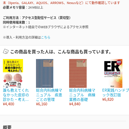
末（Xperia、GALAXY、AQUOS、ARROWS、Nexusなど）にて動作確認しています
必要メモリ容量
24 MB以上
ご利用方法
アクセス型配信サービス（買切型）
同時使用端末数
1
※インターネット経由でのWEBブラウザによるアクセス参照
※導入・利用方法の詳細は
こちら
この商品を買った人は、こんな商品も買っています。
誰も教えてくれ
総合内科病棟マ
総合内科病棟マ
ER実践ハンド
なかった皮疹の
ニュアル 疾患
ニュアル 病棟
ック改訂版
診かた・考え...
ごとの管理
業務の基礎
¥6,820
¥4,400
¥6,160
¥4,840
概要