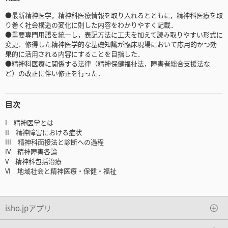
●最新精神医学，精神科医療情報を取り入れるとともに，精神科医療を取
り巻く社会構造の変化に則した内容をわかりやすく記載．
●重要専門用語を統一し，表記方法に工夫を加えて読み取りやすい形式に
変更．修得した精神医学的な基礎知識が臨床現場において応用的かつ効
果的に活用される内容にすることを目指した．
●精神科医療に関係する法律（精神保健福祉法，障害者総合支援法な
ど）の改正に伴い修正を行った．
目次
I 精神医学とは
II 精神障害における症状
III 精神科面接法と診断への過程
IV 精神障害各論
V 精神科包括治療
VI 地域社会と精神医療・保健・福祉
isho.jpアプリ