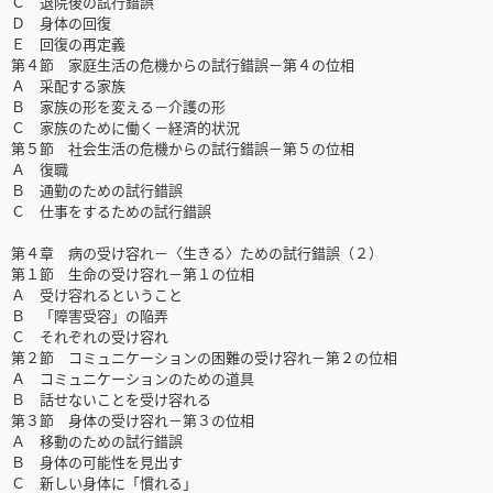
Ｃ 退院後の試行錯誤
Ｄ 身体の回復
Ｅ 回復の再定義
第４節 家庭生活の危機からの試行錯誤－第４の位相
Ａ 采配する家族
Ｂ 家族の形を変える－介護の形
Ｃ 家族のために働く－経済的状況
第５節 社会生活の危機からの試行錯誤－第５の位相
Ａ 復職
Ｂ 通勤のための試行錯誤
Ｃ 仕事をするための試行錯誤
第４章 病の受け容れ－〈生きる〉ための試行錯誤（２）
第１節 生命の受け容れ－第１の位相
Ａ 受け容れるということ
Ｂ 「障害受容」の陥弄
Ｃ それぞれの受け容れ
第２節 コミュニケーションの困難の受け容れ－第２の位相
Ａ コミュニケーションのための道具
Ｂ 話せないことを受け容れる
第３節 身体の受け容れ－第３の位相
Ａ 移動のための試行錯誤
Ｂ 身体の可能性を見出す
Ｃ 新しい身体に「慣れる」