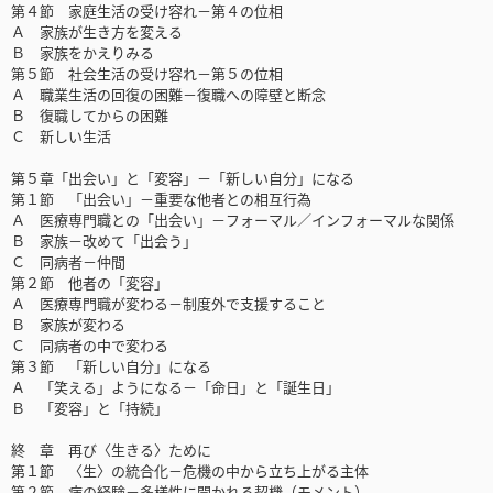
第４節 家庭生活の受け容れ－第４の位相
Ａ 家族が生き方を変える
Ｂ 家族をかえりみる
第５節 社会生活の受け容れ－第５の位相
Ａ 職業生活の回復の困難－復職への障壁と断念
Ｂ 復職してからの困難
Ｃ 新しい生活
第５章「出会い」と「変容」－「新しい自分」になる
第１節 「出会い」－重要な他者との相互行為
Ａ 医療専門職との「出会い」－フォーマル／インフォーマルな関係
Ｂ 家族－改めて「出会う」
Ｃ 同病者－仲間
第２節 他者の「変容」
Ａ 医療専門職が変わる－制度外で支援すること
Ｂ 家族が変わる
Ｃ 同病者の中で変わる
第３節 「新しい自分」になる
Ａ 「笑える」ようになる－「命日」と「誕生日」
Ｂ 「変容」と「持続」
終 章 再び〈生きる〉ために
第１節 〈生〉の統合化－危機の中から立ち上がる主体
第２節 病の経験－多様性に開かれる契機（モメント）