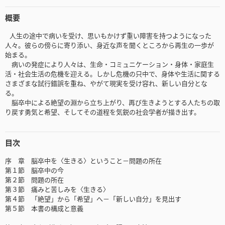
概要
人生の途中で病いを受け、思いもかけず重い障害を持つようになった
人々。彼らの傍らに寄り添い、身近な声を聞くところから再生の一歩が
始まる。
病いの発症により人々は、生命・コミュニケーション・身体・家庭生
活・社会生活の危機を迎える。しかし危機の只中で、身体や生活に関する
さまざまな試行錯誤を重ね、やがて現実を受け容れ、新しい自分とな
る。
脳卒中による絶望の淵から立ち上がり、再び生きようとする人たちの取
り戻す勇気と希望、そしてその道程を気鋭の社会学者が描き出す。
目次
序 章 脳卒中を〈生きる〉ということ－問題の所在
第１節 脳卒中の今
第２節 問題の所在
第３節 痛みと苦しみを〈生きる〉
第４節 「絶望」から「希望」へ－「新しい自分」を見出す
第５節 本書の構成と意義