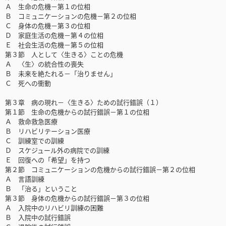
Ａ 生命の危機－第１の位相
Ｂ コミュニケーションの危機－第２の位相
Ｃ 身体の危機－第３の位相
Ｄ 家庭生活の危機－第４の位相
Ｅ 社会生活の危機－第５の位相
第３節 人として〈生きる〉ことの危機
Ａ 〈生〉の統合性の喪失
Ｂ 未来を絶たれる－「治りません」
Ｃ 死への衝動
第３章 病の現れ－〈生きる〉ための試行錯誤（１）
第１節 生命の危機からの試行錯誤－第１の位相
Ａ 救命救急医療
Ｂ リハビリテーション医療
Ｃ 訓練室での訓練
Ｄ スケジュール外の病院での訓練
Ｅ 回復への「希望」を持つ
第２節 コミュニケーションの危機からの試行錯誤－第２の位相
Ａ 言語訓練
Ｂ 「治る」ということ
第３節 身体の危機からの試行錯誤－第３の位相
Ａ 入院中のリハビリ訓練の困難
Ｂ 入院中の試行錯誤