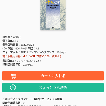
出版社
青海社
電子版ISBN
電子版発売日
2022/02/28
ページ数
406ページ
判型
A5
フォーマット
PDF（パソコンへのダウンロード不可）
¥3,520
電子版販売価格：
(本体¥3,200＋税10％)
印刷版ISBN
978-4-902249-22-4
印刷版発行年月
2006/11
カートに入れる
ちょっと立ち読み
ご利用方法
ダウンロード型配信サービス（買切型）
同時使用端末数
2