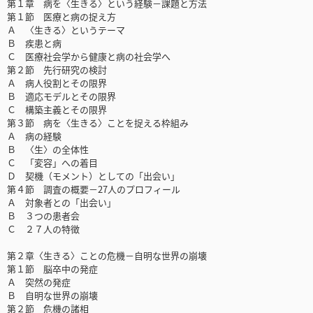
第１章 病を〈生きる〉という経験－課題と方法
第１節 医療と病の捉え方
Ａ 〈生きる〉というテーマ
Ｂ 疾患と病
Ｃ 医療社会学から健康と病の社会学へ
第２節 先行研究の検討
Ａ 病人役割とその限界
Ｂ 適応モデルとその限界
Ｃ 構築主義とその限界
第３節 病を〈生きる〉ことを捉える枠組み
Ａ 病の経験
Ｂ 〈生〉の全体性
Ｃ 「変容」への着目
Ｄ 契機（モメント）としての「出会い」
第４節 調査の概要－27人のプロフィール
Ａ 対象者との「出会い」
Ｂ ３つの患者会
Ｃ ２７人の特徴
第２章〈生きる〉ことの危機－自明な世界の崩壊
第１節 脳卒中の発症
Ａ 突然の発症
Ｂ 自明な世界の崩壊
第２節 危機の諸相