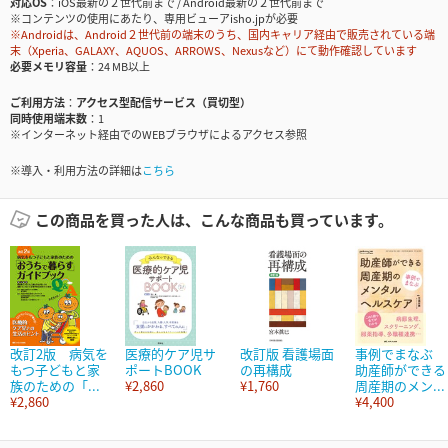
対応OS
iOS最新の２世代前まで / Android最新の２世代前まで
※コンテンツの使用にあたり、専用ビューアisho.jpが必要
※Androidは、Android２世代前の端末のうち、国内キャリア経由で販売されている端
末（Xperia、GALAXY、AQUOS、ARROWS、Nexusなど）にて動作確認しています
必要メモリ容量
24 MB以上
ご利用方法
アクセス型配信サービス（買切型）
同時使用端末数
1
※インターネット経由でのWEBブラウザによるアクセス参照
※導入・利用方法の詳細は
こちら
この商品を買った人は、こんな商品も買っています。
改訂2版 病気を
医療的ケア児サ
改訂版 看護場面
事例でまなぶ
もつ子どもと家
ポートBOOK
の再構成
助産師ができる
族のための「...
¥2,860
¥1,760
周産期のメン...
¥2,860
¥4,400