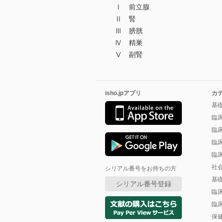
Ⅰ 前立腺
Ⅱ 腎
Ⅲ 膀胱
Ⅳ 精巣
Ⅴ 副腎
isho.jpアプリ
カ
基
臨
臨
臨
臨
社
シリアル番号をお持ちの方
基
シリアル番号登録
臨
臨
保