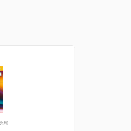
術
委員)