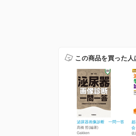
この商品を買った人
泌尿器画像診断 一問一答
超
髙橋 哲(編著)
会
Gakken
佐