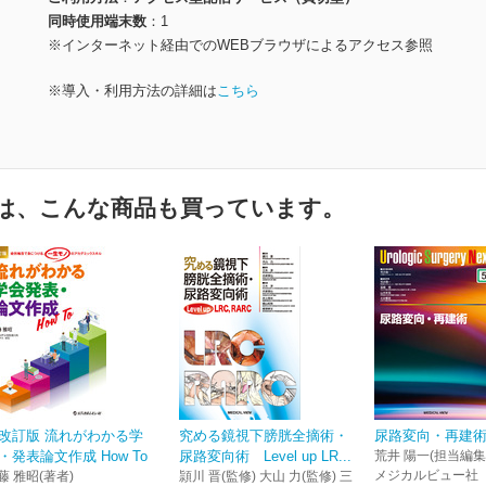
同時使用端末数
1
※インターネット経由でのWEBブラウザによるアクセス参照
※導入・利用方法の詳細は
こちら
は、こんな商品も買っています。
改訂版 流れがわかる学
究める鏡視下膀胱全摘術・
尿路変向・再建
・発表論文作成 How To
尿路変向術 Level up LR...
荒井 陽一(担当編集
メジカルビュー社
藤 雅昭(著者)
頴川 晋(監修) 大山 力(監修) 三