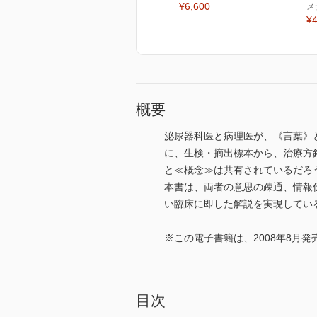
¥6,600
メ
¥4
概要
泌尿器科医と病理医が、《言葉》
に、生検・摘出標本から、治療方
と≪概念≫は共有されているだろ
本書は、両者の意思の疎通、情報伝達
い臨床に即した解説を実現してい
※この電子書籍は、2008年8月
目次