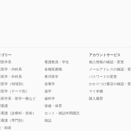
テゴリー
アカウントサービス
礎医学系
看護教員・学生
個人情報の確認・変更
床医学・内科系
各種医療職
メールアドレスの確認・変
床医学・外科系
東洋医学
パスワードの変更
床医学（領域別）
栄養学
かかりつけ書店の確認・変
床医学（テーマ別）
薬学
マイ本棚
会医学系・医学一般など
歯科学
購入履歴
礎看護
保健・体育
床看護（診療科・技術）
セット・雑誌年間購読
床看護（専門別）
雑誌
健・助産