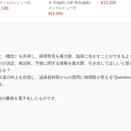
¥13,200
ディカルレビュー社
木 淳(編集) 古家 琢也(編集)
,180
メジカルビュー社
¥11,000
と《概念》を共有し、病理所見を最大限、臨床に生かすことができるよ
針の決定、根治性、予後に関する情報を最大限、引き出してほしいと望
うか？
の向上を目指し、泌尿器科医からの質問に病理医が答える“Question an
る。
発売の書籍を電子化したものです。