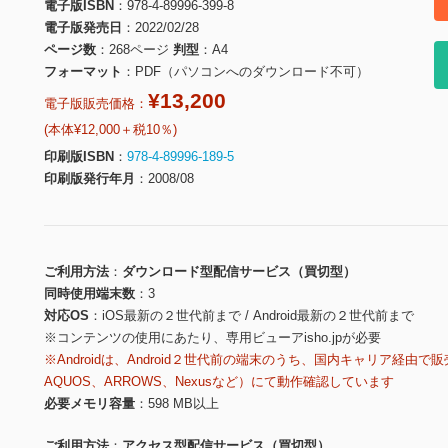
電子版ISBN
978-4-89996-399-8
電子版発売日
2022/02/28
ページ数
268ページ
判型
A4
フォーマット
PDF（パソコンへのダウンロード不可）
¥13,200
電子版販売価格：
(本体¥12,000＋税10％)
印刷版ISBN
978-4-89996-189-5
印刷版発行年月
2008/08
ご利用方法
ダウンロード型配信サービス（買切型）
同時使用端末数
3
対応OS
iOS最新の２世代前まで / Android最新の２世代前まで
※コンテンツの使用にあたり、専用ビューアisho.jpが必要
※Androidは、Android２世代前の端末のうち、国内キャリア経由で販
AQUOS、ARROWS、Nexusなど）にて動作確認しています
必要メモリ容量
598 MB以上
ご利用方法
アクセス型配信サービス（買切型）