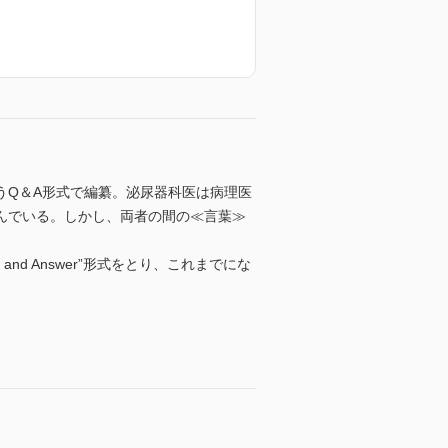
うQ＆A形式で編纂。泌尿器科医は病理医
んでいる。しかし、両者の間の≪言葉≫
d Answer”形式をとり、これまでにな