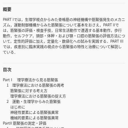
概要
PART Iでは，生理学視点からみた骨格筋の神経機構や筋緊張発生のメカニ
ズム，運動制御機構からみた筋緊張について基本をおさえ，PART IIで
は，筋緊張の評価・検査手技，日常生活動作で遭遇する基本動作，歩行
動作，セルフケア，頭部・体幹・および顎・口腔の筋緊張の評価方法につ
いて，定性的評価に加え，定量化・数値化への試みを実践する．PART III
では，疾患別に臨床実践の視点から筋緊張の特性と治療について解説し
ている．
目次
PartⅠ 理学療法から見る筋緊張
1 理学療法における筋緊張の再考
筋緊張に対する考え方
理学療法における筋緊張の捉え方
2 運動・生理学からみた筋緊張
はじめに
神経性要素による筋緊張異常
機械的要素による筋緊張異常
PartII 筋緊張の測定・評価