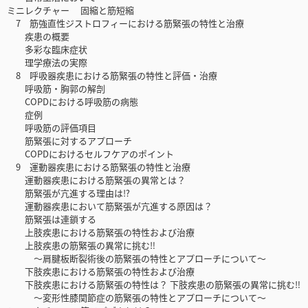
ミニレクチャー 固縮と筋短縮
7 筋強直性ジストロフィーにおける筋緊張の特性と治療
疾患の概要
多彩な臨床症状
理学療法の実際
8 呼吸器疾患における筋緊張の特性と評価・治療
呼吸筋・胸郭の解剖
COPDにおける呼吸筋の病態
症例
呼吸筋の評価項目
筋緊張に対するアプローチ
COPDにおけるセルフケアのポイント
9 運動器疾患における筋緊張の特性と治療
運動器疾患における筋緊張の異常とは？
筋緊張が亢進する理由は⁉
運動器疾患において筋緊張が亢進する原因は？
筋緊張は連鎖する
上肢疾患における筋緊張の特性および治療
上肢疾患の筋緊張の異常に挑む‼
〜肩腱板断裂術後の筋緊張の特性とアプローチについて〜
下肢疾患における筋緊張の特性および治療
下肢疾患における筋緊張の特性は？ 下肢疾患の筋緊張の異常に挑む‼
〜変形性膝関節症の筋緊張の特性とアプローチについて〜