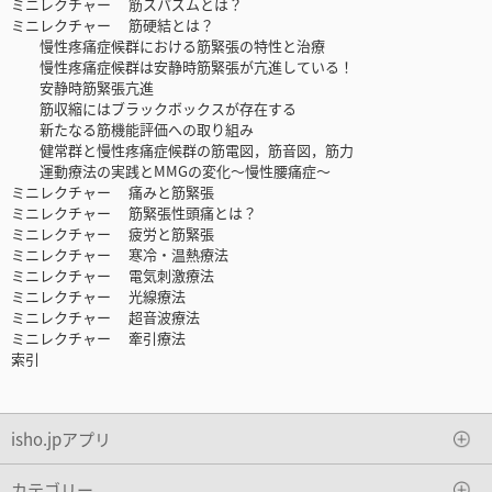
ミニレクチャー 筋スパズムとは？
ミニレクチャー 筋硬結とは？
慢性疼痛症候群における筋緊張の特性と治療
慢性疼痛症候群は安静時筋緊張が亢進している！
安静時筋緊張亢進
筋収縮にはブラックボックスが存在する
新たなる筋機能評価への取り組み
健常群と慢性疼痛症候群の筋電図，筋音図，筋力
運動療法の実践とMMGの変化〜慢性腰痛症〜
ミニレクチャー 痛みと筋緊張
ミニレクチャー 筋緊張性頭痛とは？
ミニレクチャー 疲労と筋緊張
ミニレクチャー 寒冷・温熱療法
ミニレクチャー 電気刺激療法
ミニレクチャー 光線療法
ミニレクチャー 超音波療法
ミニレクチャー 牽引療法
索引
isho.jpアプリ
カテゴリー