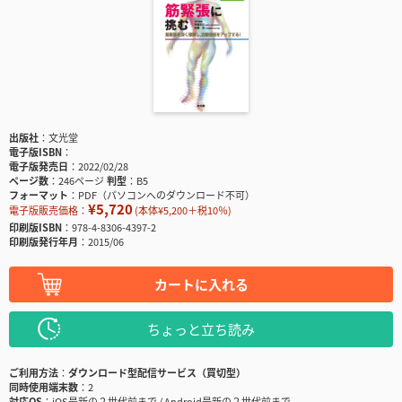
出版社
文光堂
電子版ISBN
電子版発売日
2022/02/28
ページ数
246ページ
判型
B5
フォーマット
PDF（パソコンへのダウンロード不可）
¥5,720
電子版販売価格：
(本体¥5,200＋税10％)
印刷版ISBN
978-4-8306-4397-2
印刷版発行年月
2015/06
カートに入れる
ちょっと立ち読み
ご利用方法
ダウンロード型配信サービス（買切型）
同時使用端末数
2
対応OS
iOS最新の２世代前まで / Android最新の２世代前まで