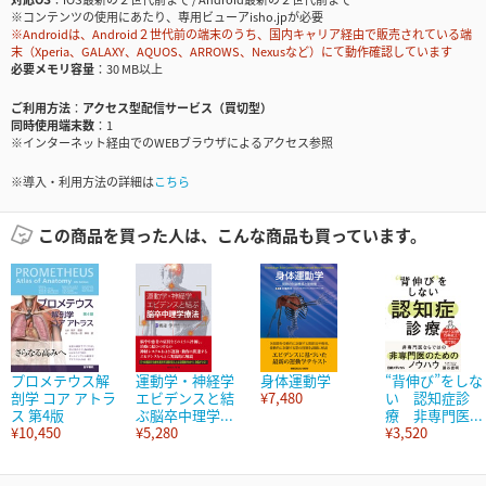
※コンテンツの使用にあたり、専用ビューアisho.jpが必要
※Androidは、Android２世代前の端末のうち、国内キャリア経由で販売されている端
末（Xperia、GALAXY、AQUOS、ARROWS、Nexusなど）にて動作確認しています
必要メモリ容量
30 MB以上
ご利用方法
アクセス型配信サービス（買切型）
同時使用端末数
1
※インターネット経由でのWEBブラウザによるアクセス参照
※導入・利用方法の詳細は
こちら
この商品を買った人は、こんな商品も買っています。
プロメテウス解
運動学・神経学
身体運動学
“背伸び”をしな
剖学 コア アトラ
エビデンスと結
¥7,480
い 認知症診
ス 第4版
ぶ脳卒中理学...
療 非専門医...
¥10,450
¥5,280
¥3,520