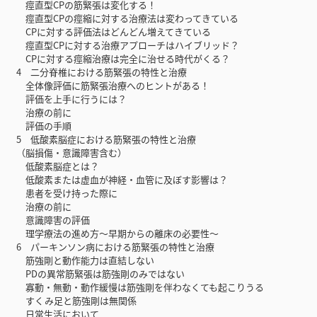
痙直型CPの筋緊張は変化する！
痙直型CPの痙縮に対する治療法は変わってきている
CPに対する評価法はどんどん増えてきている
痙直型CPに対する治療アプローチはハイブリッド？
CPに対する痙縮治療は完全に治せる時代がくる？
4 二分脊椎における筋緊張の特性と治療
全体像評価に筋緊張治療へのヒントがある！
評価を上手に行うには？
治療の前に
評価の手順
5‌ 低酸素脳症における筋緊張の特性と治療
（脳損傷・意識障害含む）
低酸素脳症とは？
低酸素または虚血が神経・血管に及ぼす影響は？
患者を受け持った際に
治療の前に
意識障害の評価
理学療法の進め方〜早期からの離床の必要性〜
6‌ パーキンソン病における筋緊張の特性と治療
筋強剛と動作能力は直結しない
PDの異常筋緊張は筋強剛のみではない
寡動・無動・動作緩慢は筋強剛を伴わなくても起こりうる
すくみ足と筋強剛は無関係
日常生活において