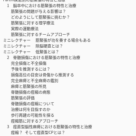
1 脳卒中における筋緊張の特性と治療
筋緊張の問題が与える影響は？
どのようにして筋緊張に挑むか？
筋緊張に対する理学療法
実際の運動療法
筋緊張に対するチームアプローチ
ミニレクチャー 筋緊張が功を奏する場合もある
ミニレクチャー 除脳硬直とは？
ミニレクチャー 低緊張とは？
2 脊髄損傷における筋緊張の特性と治療
完全損傷と不全損傷
予後を推測するには？
損傷高位の目安は骨傷から推測する
完全麻痺と不全麻痺の鑑別
麻痺と筋緊張の所見
脊髄損傷の痙縮の病態
筋緊張の評価
脊髄損傷の痙縮について
治療は何を目指すのか
歩行再建の可能性を探る
痙縮筋に対するアプローチ
3‌ 痙直型脳性麻痺における筋緊張の特性と治療
痙縮？ そして痙直型CPとは？