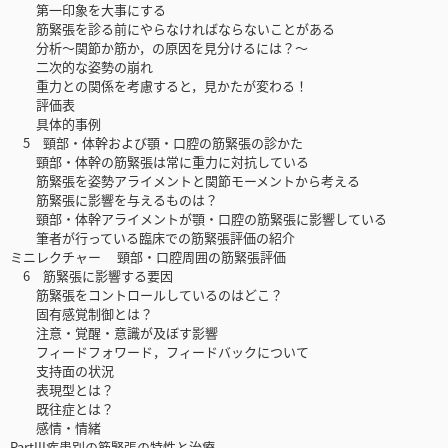
第一印象を大事にする
筋緊張を診る前にやらなければならないことがある
分析〜関節か筋か，の原因を見分けるには？〜
二次的な姿勢の崩れ
重力との関係を考慮すると，見かたが変わる！
評価表
具体的事例
5‌ 頸部・体幹および顎・口腔の筋緊張の診かた
頸部・体幹の筋緊張は常に重力に対抗している
筋緊張を姿勢アライメントと関節モーメントから考える
筋緊張に影響を与えるものは？
頸部・体幹アライメントが顎・口腔の筋緊張に影響している
筆者が行っている臨床での筋緊張評価の紹介
ミニレクチャー 頸部・口腔周囲の筋緊張評価
6 筋緊張に影響する要因
筋緊張をコントロールしているのはどこ？
固有感覚制御とは？
注意・覚醒・意識が及ぼす影響
フィードフォワード，フィードバックについて
支持面の状況
表現型とは？
既往症とは？
感情・情緒
PartIII疾患別の筋緊張の特性と治療