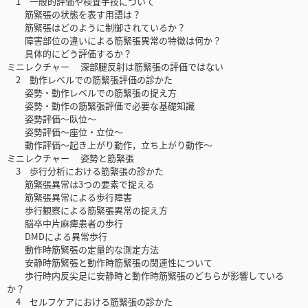
1 一般的評価や検査手技について
筋緊張の状態を表す用語は？
筋緊張はどのように制御されているか？
障害部位の違いによる筋緊張異常の特徴は何か？
具体的にどう評価するか？
ミニレクチャー 深部腱反射は筋緊張の評価ではない
2 動作レベルでの筋緊張評価の診かた
姿勢・動作レベルでの筋緊張の捉え方
姿勢・動作の筋緊張評価で必要な基礎知識
姿勢評価〜臥位〜
姿勢評価〜座位・立位〜
動作評価〜起き上がり動作，立ち上がり動作〜
ミニレクチャー 姿勢と筋緊張
3 歩行分析における筋緊張の診かた
筋緊張異常は3つの要素で捉える
筋緊張異常による歩行障害
歩行観察による筋緊張異常の捉え方
脳卒中片麻痺患者の歩行
DMDによる異常歩行
動作時筋緊張の定量的な測定方法
安静時筋緊張と動作時筋緊張の関連性について
歩行時内反尖足に安静時と動作時筋緊張のどちらが影響している
か？
4 セルフケアにおける筋緊張の診かた