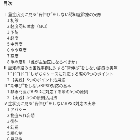
目次
Ⅰ 重症度別に見る“背伸び”をしない認知症診療の実際
1 初診
2 軽度認知障害（MCI）
3 予防
4 軽度
5 中等度
6 やや高度
7 高度
8 重症度別「誰が主治医になるべきか」
Ⅱ 認知症絡みの困難事例に対する“背伸び”をしない診療の実際
1 “ドロドロ”しがちなケースに対応する際の3つのポイント
2 【実践】3つのポイント活用法
Ⅲ “背伸び”をしないBPSD対応の基本
1 非専門医がBPSDに対応する際の5つの原則
2 【実践】5つの原則活用法
Ⅳ 症状別に見る“背伸び”をしないBPSD対応の実際
1 アパシー
2 物盗られ妄想
3 徘徊
4 幻覚
5 脱抑制
6 易怒性