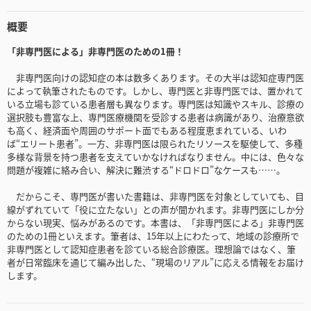
概要
「非専門医による」非専門医のための1冊！
非専門医向けの認知症の本は数多くあります。その大半は認知症専門医
によって執筆されたものです。しかし、専門医と非専門医では、置かれて
いる立場も診ている患者層も異なります。専門医は知識やスキル、診療の
選択肢も豊富な上、専門医療機関を受診する患者は病識があり、治療意欲
も高く、経済面や周囲のサポート面でもある程度恵まれている、いわ
ば“エリート患者”。一方、非専門医は限られたリソースを駆使して、多種
多様な背景を持つ患者を支えていかなければなりません。中には、色々な
問題が複雑に絡み合い、解決に難渋する“ドロドロ”なケースも……。
だからこそ、専門医が書いた書籍は、非専門医を対象としていても、目
線がずれていて「役に立たない」との声が聞かれます。非専門医にしか分
からない現実、悩みがあるのです。本書は、「非専門医による」非専門医
のための1冊といえます。筆者は、15年以上にわたって、地域の診療所で
非専門医として認知症患者を診ている総合診療医。理想論ではなく、筆
者が日常臨床を通じて編み出した、“現場のリアル”に応える情報をお届け
します。