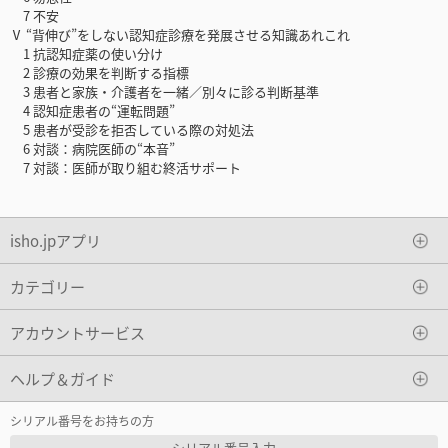
7 不安
Ⅴ “背伸び”をしない認知症診療を発展させる知識あれこれ
1 抗認知症薬の使い分け
2 診療の効果を判断する指標
3 患者と家族・介護者を一緒／別々に診る判断基準
4 認知症患者の“運転問題”
5 患者が受診を拒否している際の対処法
6 対談：病院医師の“本音”
7 対談：医師が取り組む終活サポート
isho.jpアプリ
カテゴリー
アカウントサービス
ヘルプ＆ガイド
シリアル番号をお持ちの方
シリアル番号入力