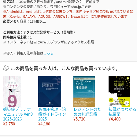
対応OS
iOS最新の２世代前まで / Android最新の２世代前まで
※コンテンツの使用にあたり、専用ビューアisho.jpが必要
※Androidは、Android２世代前の端末のうち、国内キャリア経由で販売されている端
末（Xperia、GALAXY、AQUOS、ARROWS、Nexusなど）にて動作確認しています
必要メモリ容量
18 MB以上
ご利用方法
アクセス型配信サービス（買切型）
同時使用端末数
1
※インターネット経由でのWEBブラウザによるアクセス参照
※導入・利用方法の詳細は
こちら
この商品を買った人は、こんな商品も買っています。
感染症プラチナ
高血圧管理・治
レジデントのた
知識がつながる
マニュアル Ver.9
療ガイドライン
めの神経診療
抗菌薬
2025-2026
2025
¥5,720
¥4,400
¥2,750
¥4,180