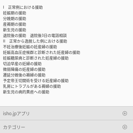
I 正常例における援助
妊娠期の援助
分娩期の援助
産褥期の援助
新生児の援助
退院後の援助 退院後3日の電話相談
II 正常から逸脱した例における援助
不妊治療後妊娠の妊産婦の援助
妊娠高血圧症候群と診断された妊産婦の援助
妊娠糖尿病と診断された妊産婦の援助
切迫早産の妊婦の援助
微弱陣痛の妊産婦の援助
遷延分娩後の褥婦の援助
予定帝王切開術を受ける妊産婦の援助
乳房にトラブルがある褥婦の援助
新生児の病的黄疸への援助
isho.jpアプリ
カテゴリー