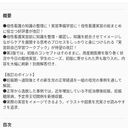
概要
●母性看護の知識の整理に！実習準備学習に！母性看護実習の総まとめ
に役立つ好評書が改訂！
●母性看護実習前に知識を整理・確認し，知識を統合させてイメージし
ながらケアを展開する思考のプロセスをしっかりと身につけられる「実
習前自己学習ワークブック」が待望の改訂！
●第2版では，初版のコンセプトはそのままに，周産期医療を取り巻く状
況や今日の臨地実習，学生のニーズ，初版に寄せられた声も取り入れ，内
容を大幅に刷新！別冊解答付き．
【改訂のポイント】
●妊娠期～退院後とその新生児の正常経過を一組の母児の事例を通して
解説．
●正常から逸脱した事例では，近年増加している不妊治療後妊娠，妊娠
糖尿病，予定帝王切開例を新規収載．
●実際の実習をイメージできるよう，イラストや図表を充実させ読みやす
さを追求．
目次