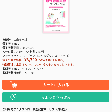
出版社
医歯薬出版
電子版ISBN
電子版発売日
2022/03/07
ページ数
280ページ
判型
B5判
フォーマット
PDF（パソコンへのダウンロード不可）
¥3,740
電子版販売価格：
(本体¥3,400＋税10％)
特記事項
本書は221ページから解答集となっております．
印刷版ISBN
978-4-263-23727-4
印刷版発行年月
2019/08
カートに入れる
ちょっと立ち読み
ご利用方法
ダウンロード型配信サービス（買切型）