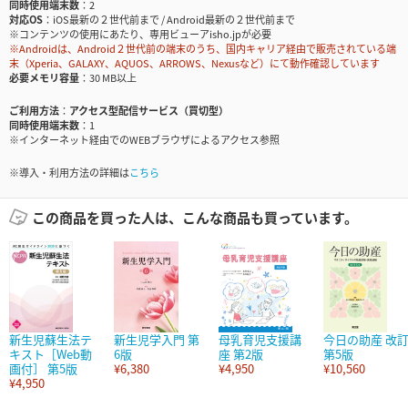
同時使用端末数
2
対応OS
iOS最新の２世代前まで / Android最新の２世代前まで
※コンテンツの使用にあたり、専用ビューアisho.jpが必要
※Androidは、Android２世代前の端末のうち、国内キャリア経由で販売されている端
末（Xperia、GALAXY、AQUOS、ARROWS、Nexusなど）にて動作確認しています
必要メモリ容量
30 MB以上
ご利用方法
アクセス型配信サービス（買切型）
同時使用端末数
1
※インターネット経由でのWEBブラウザによるアクセス参照
※導入・利用方法の詳細は
こちら
この商品を買った人は、こんな商品も買っています。
新生児蘇生法テ
新生児学入門 第
母乳育児支援講
今日の助産 改
キスト［Web動
6版
座 第2版
第5版
画付］ 第5版
¥6,380
¥4,950
¥10,560
¥4,950