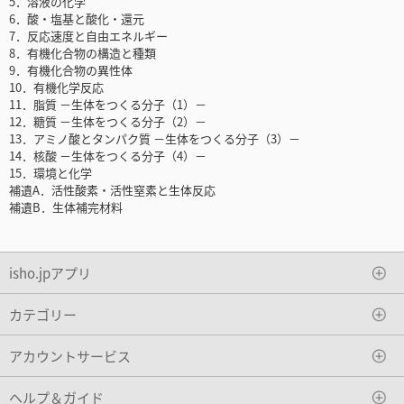
5．溶液の化学
6．酸・塩基と酸化・還元
7．反応速度と自由エネルギー
8．有機化合物の構造と種類
9．有機化合物の異性体
10．有機化学反応
11．脂質 －生体をつくる分子（1）－
12．糖質 －生体をつくる分子（2）－
13．アミノ酸とタンパク質 －生体をつくる分子（3）－
14．核酸 －生体をつくる分子（4）－
15．環境と化学
補遺A．活性酸素・活性窒素と生体反応
補遺B．生体補完材料
isho.jpアプリ
カテゴリー
アカウントサービス
ヘルプ＆ガイド