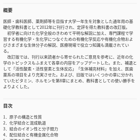
概要
医師・歯科医師、薬剤師等を目指す大学一年生を対象とした通年用の基
礎化学教科書として2012年に刊行され、定評を得た教科書の改訂版。
初学者に向けた化学全般のきわめて平明な解説に加え、専門課程で学
習する有機化学・生化学につなぐための有機化学反応や有機化合物およ
びさまざまな生体分子の解説、医療現場で役立つ知識も満載されてい
る。
改訂版では、刊行以来読者から寄せられたご意見を参考に、近年の化
学のトピックスもふまえて各章の内容をアップデートした。また、補遺と
して「活性酸素・活性窒素と生体反応」「生体補完材料」を加え、医歯
薬系の項目をより充実させた。および、旧版ではいくつかの章に分かれ
ていたビタミン、ホルモンを第8章にまとめ、教科書としての使い勝手を
よりよくした。
目次
1．原子の構造と性質
2．化学結合と混成軌道
3．結合のイオン性と分子間力
4．配位結合と有機金属化合物