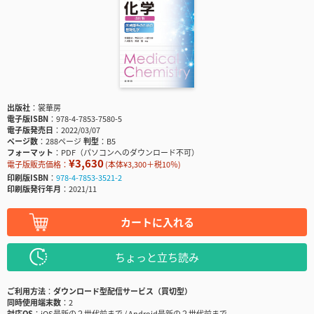
出版社
裳華房
電子版ISBN
978-4-7853-7580-5
電子版発売日
2022/03/07
ページ数
288ページ
判型
B5
フォーマット
PDF（パソコンへのダウンロード不可）
¥3,630
電子版販売価格：
(本体¥3,300＋税10％)
印刷版ISBN
978-4-7853-3521-2
印刷版発行年月
2021/11
カートに入れる
ちょっと立ち読み
ご利用方法
ダウンロード型配信サービス（買切型）
同時使用端末数
2
対応OS
iOS最新の２世代前まで / Android最新の２世代前まで