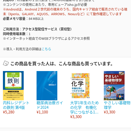
※コンテンツの使用にあたり、専用ビューアisho.jpが必要
※Androidは、Android２世代前の端末のうち、国内キャリア経由で販売されている端
末（Xperia、GALAXY、AQUOS、ARROWS、Nexusなど）にて動作確認しています
必要メモリ容量
84 MB以上
ご利用方法
アクセス型配信サービス（買切型）
同時使用端末数
1
※インターネット経由でのWEBブラウザによるアクセス参照
※導入・利用方法の詳細は
こちら
この商品を買った人は、こんな商品も買っています。
内科レジデント
糖尿病治療ガイ
大学1年生のため
やさしい基礎物
の鉄則 第4版
ド2024
の化学 有機化
理学
¥5,280
¥1,100
学につながる1...
¥3,300
¥3,300